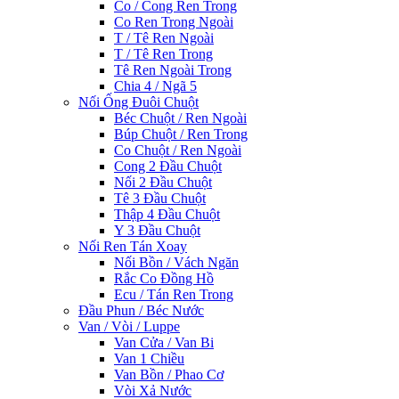
Co / Cong Ren Trong
Co Ren Trong Ngoài
T / Tê Ren Ngoài
T / Tê Ren Trong
Tê Ren Ngoài Trong
Chia 4 / Ngã 5
Nối Ống Đuôi Chuột
Béc Chuột / Ren Ngoài
Búp Chuột / Ren Trong
Co Chuột / Ren Ngoài
Cong 2 Đầu Chuột
Nối 2 Đầu Chuột
Tê 3 Đầu Chuột
Thập 4 Đầu Chuột
Y 3 Đầu Chuột
Nối Ren Tán Xoay
Nối Bồn / Vách Ngăn
Rắc Co Đồng Hồ
Ecu / Tán Ren Trong
Đầu Phun / Béc Nước
Van / Vòi / Luppe
Van Cửa / Van Bi
Van 1 Chiều
Van Bồn / Phao Cơ
Vòi Xả Nước