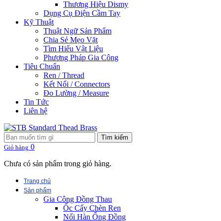
Thương Hiệu Dismy
Dụng Cụ Điện Cầm Tay
Kỹ Thuật
Thuật Ngữ Sản Phẩm
Chia Sẻ Mẹo Vặt
Tìm Hiểu Vật Liệu
Phương Pháp Gia Công
Tiêu Chuẩn
Ren / Thread
Kết Nối / Connectors
Đo Lường / Measure
Tin Tức
Liên hệ
Tìm kiếm
0
Giỏ hàng
Chưa có sản phẩm trong giỏ hàng.
Trang chủ
Sản phẩm
Gia Công Đồng Thau
Ốc Cấy Chèn Ren
Nối Hàn Ống Đồng