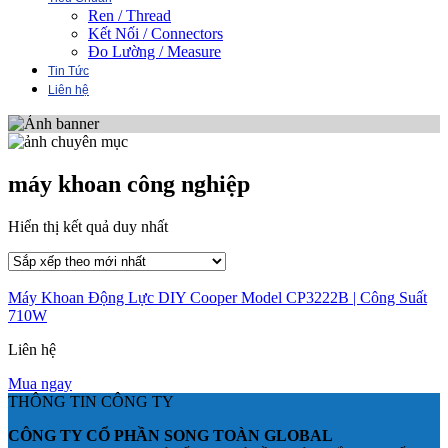
Ren / Thread
Kết Nối / Connectors
Đo Lường / Measure
Tin Tức
Liên hệ
máy khoan công nghiệp
Hiển thị kết quả duy nhất
Máy Khoan Động Lực DIY Cooper Model CP3222B | Công Suất
710W
Liên hệ
Mua ngay
THÔNG TIN CÔNG TY
CÔNG TY CỔ PHẦN SONG TOÀN GLOBAL