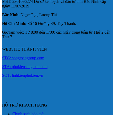
MST: 2301096274 Do sở kế hoạch và đầu tư tỉnh Bắc Ninh cấp
ngày 11/07/2019
Bắc Ninh
: Ngọc Cục, Lương Tài.
Hồ Chí Minh:
Số 16 Đường S9, Tây Thạnh.
Giờ làm việc: Từ 8:00 đến 17:00 các ngày trong tuần từ Thứ 2 đến
Thứ 7
WEBSITE THÀNH VIÊN
STG: songtoangroup.com
STA: phukiensongtoan.com
SOT: linhkienphukien.vn
HỖ TRỢ KHÁCH HÀNG
Chính sách bảo mật