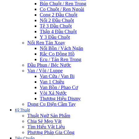
Búp Chuột / Ren Trong
Co Chuột / Ren Ngoài
Cong 2 Đầu Chuột
Nối 2 Đầu Chuột
Tê 3 Đầu Chuột
Thập 4 Đầu Chuột
Y 3 Đầu Chuột
Nối Ren Tán Xoay
Nối Bồn / Vách Ngăn
Rắc Co Đồng Hồ
Ecu / Tán Ren Trong
Đầu Phun / Béc Nước
Van / Vòi / Luppe
Van Cửa / Van Bi
Van 1 Chiều
Van Bồn / Phao Cơ
Vòi Xả Nước
Thương Hiệu Dismy
Dụng Cụ Điện Cầm Tay
Kỹ Thuật
Thuật Ngữ Sản Phẩm
Chia Sẻ Mẹo Vặt
Tìm Hiểu Vật Liệu
Phương Pháp Gia Công
Tiêu Chuẩn