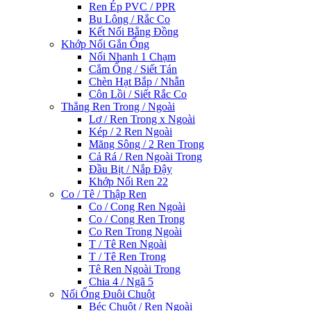
Ren Ép PVC / PPR
Bu Lông / Rắc Co
Kết Nối Bằng Đồng
Khớp Nối Gắn Ống
Nối Nhanh 1 Chạm
Cắm Ống / Siết Tán
Chèn Hạt Bắp / Nhẫn
Côn Lồi / Siết Rắc Co
Thẳng Ren Trong / Ngoài
Lơ / Ren Trong x Ngoài
Kép / 2 Ren Ngoài
Măng Sông / 2 Ren Trong
Cả Rá / Ren Ngoài Trong
Đầu Bịt / Nắp Đậy
Khớp Nối Ren 22
Co / Tê / Thập Ren
Co / Cong Ren Ngoài
Co / Cong Ren Trong
Co Ren Trong Ngoài
T / Tê Ren Ngoài
T / Tê Ren Trong
Tê Ren Ngoài Trong
Chia 4 / Ngã 5
Nối Ống Đuôi Chuột
Béc Chuột / Ren Ngoài