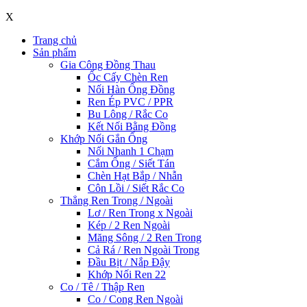
X
Trang chủ
Sản phẩm
Gia Công Đồng Thau
Ốc Cấy Chèn Ren
Nối Hàn Ống Đồng
Ren Ép PVC / PPR
Bu Lông / Rắc Co
Kết Nối Bằng Đồng
Khớp Nối Gắn Ống
Nối Nhanh 1 Chạm
Cắm Ống / Siết Tán
Chèn Hạt Bắp / Nhẫn
Côn Lồi / Siết Rắc Co
Thẳng Ren Trong / Ngoài
Lơ / Ren Trong x Ngoài
Kép / 2 Ren Ngoài
Măng Sông / 2 Ren Trong
Cả Rá / Ren Ngoài Trong
Đầu Bịt / Nắp Đậy
Khớp Nối Ren 22
Co / Tê / Thập Ren
Co / Cong Ren Ngoài