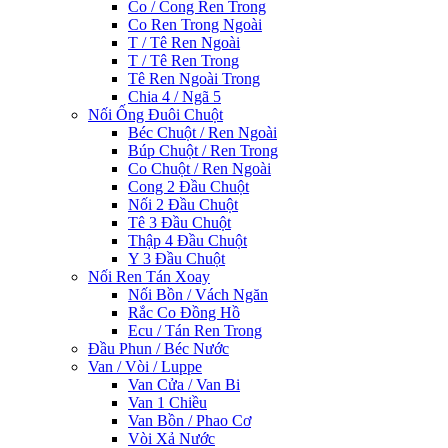
Co / Cong Ren Trong
Co Ren Trong Ngoài
T / Tê Ren Ngoài
T / Tê Ren Trong
Tê Ren Ngoài Trong
Chia 4 / Ngã 5
Nối Ống Đuôi Chuột
Béc Chuột / Ren Ngoài
Búp Chuột / Ren Trong
Co Chuột / Ren Ngoài
Cong 2 Đầu Chuột
Nối 2 Đầu Chuột
Tê 3 Đầu Chuột
Thập 4 Đầu Chuột
Y 3 Đầu Chuột
Nối Ren Tán Xoay
Nối Bồn / Vách Ngăn
Rắc Co Đồng Hồ
Ecu / Tán Ren Trong
Đầu Phun / Béc Nước
Van / Vòi / Luppe
Van Cửa / Van Bi
Van 1 Chiều
Van Bồn / Phao Cơ
Vòi Xả Nước