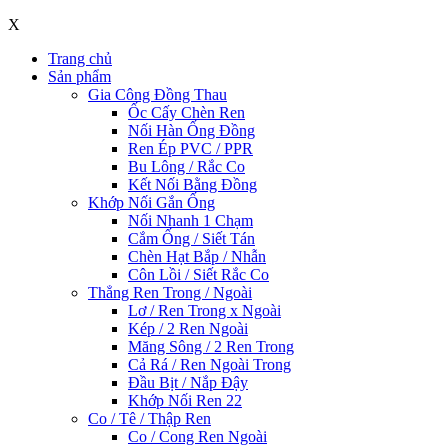
X
Trang chủ
Sản phẩm
Gia Công Đồng Thau
Ốc Cấy Chèn Ren
Nối Hàn Ống Đồng
Ren Ép PVC / PPR
Bu Lông / Rắc Co
Kết Nối Bằng Đồng
Khớp Nối Gắn Ống
Nối Nhanh 1 Chạm
Cắm Ống / Siết Tán
Chèn Hạt Bắp / Nhẫn
Côn Lồi / Siết Rắc Co
Thẳng Ren Trong / Ngoài
Lơ / Ren Trong x Ngoài
Kép / 2 Ren Ngoài
Măng Sông / 2 Ren Trong
Cả Rá / Ren Ngoài Trong
Đầu Bịt / Nắp Đậy
Khớp Nối Ren 22
Co / Tê / Thập Ren
Co / Cong Ren Ngoài