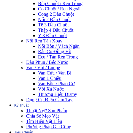
Búp Chuột / Ren Trong
Co Chuột / Ren Ngoài
Cong 2 Đầu Chuột
Nối 2 Đầu Chuột
Tê 3 Đầu Chuột
Thập 4 Đầu Chuột
Y 3 Đầu Chuột
Nối Ren Tán Xoay
Nối Bồn / Vách Ngăn
Rắc Co Đồng Hồ
Ecu / Tán Ren Trong
Đầu Phun / Béc Nước
Van / Vòi / Luppe
Van Cửa / Van Bi
Van 1 Chiều
Van Bồn / Phao Cơ
Vòi Xả Nước
Thương Hiệu Dismy
Dụng Cụ Điện Cầm Tay
Kỹ Thuật
Thuật Ngữ Sản Phẩm
Chia Sẻ Mẹo Vặt
Tìm Hiểu Vật Liệu
Phương Pháp Gia Công
Tiêu Chuẩn