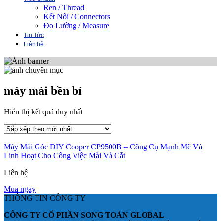
Ren / Thread
Kết Nối / Connectors
Đo Lường / Measure
Tin Tức
Liên hệ
máy mài bền bỉ
Hiển thị kết quả duy nhất
Máy Mài Góc DIY Cooper CP9500B – Công Cụ Mạnh Mẽ Và
Linh Hoạt Cho Công Việc Mài Và Cắt
Liên hệ
Mua ngay
THÔNG TIN CÔNG TY
CÔNG TY CỔ PHẦN SONG TOÀN GLOBAL