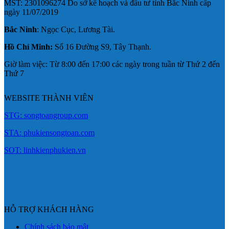
MST: 2301096274 Do sở kế hoạch và đầu tư tỉnh Bắc Ninh cấp
ngày 11/07/2019
Bắc Ninh
: Ngọc Cục, Lương Tài.
Hồ Chí Minh:
Số 16 Đường S9, Tây Thạnh.
Giờ làm việc: Từ 8:00 đến 17:00 các ngày trong tuần từ Thứ 2 đến
Thứ 7
WEBSITE THÀNH VIÊN
STG: songtoangroup.com
STA: phukiensongtoan.com
SOT: linhkienphukien.vn
HỖ TRỢ KHÁCH HÀNG
Chính sách bảo mật