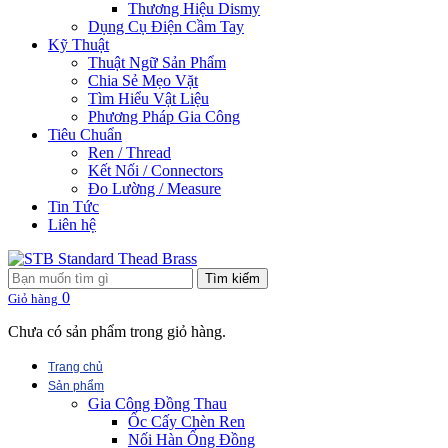
Thương Hiệu Dismy
Dụng Cụ Điện Cầm Tay
Kỹ Thuật
Thuật Ngữ Sản Phẩm
Chia Sẻ Mẹo Vặt
Tìm Hiểu Vật Liệu
Phương Pháp Gia Công
Tiêu Chuẩn
Ren / Thread
Kết Nối / Connectors
Đo Lường / Measure
Tin Tức
Liên hệ
Tìm kiếm
0
Giỏ hàng
Chưa có sản phẩm trong giỏ hàng.
Trang chủ
Sản phẩm
Gia Công Đồng Thau
Ốc Cấy Chèn Ren
Nối Hàn Ống Đồng