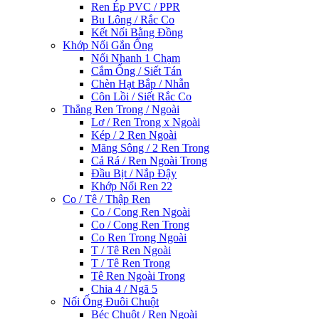
Ren Ép PVC / PPR
Bu Lông / Rắc Co
Kết Nối Bằng Đồng
Khớp Nối Gắn Ống
Nối Nhanh 1 Chạm
Cắm Ống / Siết Tán
Chèn Hạt Bắp / Nhẫn
Côn Lồi / Siết Rắc Co
Thẳng Ren Trong / Ngoài
Lơ / Ren Trong x Ngoài
Kép / 2 Ren Ngoài
Măng Sông / 2 Ren Trong
Cả Rá / Ren Ngoài Trong
Đầu Bịt / Nắp Đậy
Khớp Nối Ren 22
Co / Tê / Thập Ren
Co / Cong Ren Ngoài
Co / Cong Ren Trong
Co Ren Trong Ngoài
T / Tê Ren Ngoài
T / Tê Ren Trong
Tê Ren Ngoài Trong
Chia 4 / Ngã 5
Nối Ống Đuôi Chuột
Béc Chuột / Ren Ngoài