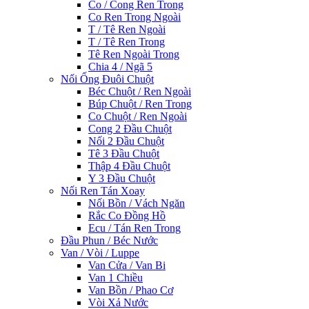
Co / Cong Ren Trong
Co Ren Trong Ngoài
T / Tê Ren Ngoài
T / Tê Ren Trong
Tê Ren Ngoài Trong
Chia 4 / Ngã 5
Nối Ống Đuôi Chuột
Béc Chuột / Ren Ngoài
Búp Chuột / Ren Trong
Co Chuột / Ren Ngoài
Cong 2 Đầu Chuột
Nối 2 Đầu Chuột
Tê 3 Đầu Chuột
Thập 4 Đầu Chuột
Y 3 Đầu Chuột
Nối Ren Tán Xoay
Nối Bồn / Vách Ngăn
Rắc Co Đồng Hồ
Ecu / Tán Ren Trong
Đầu Phun / Béc Nước
Van / Vòi / Luppe
Van Cửa / Van Bi
Van 1 Chiều
Van Bồn / Phao Cơ
Vòi Xả Nước