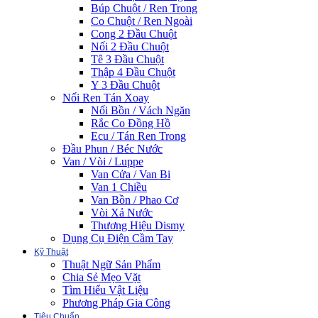
Búp Chuột / Ren Trong
Co Chuột / Ren Ngoài
Cong 2 Đầu Chuột
Nối 2 Đầu Chuột
Tê 3 Đầu Chuột
Thập 4 Đầu Chuột
Y 3 Đầu Chuột
Nối Ren Tán Xoay
Nối Bồn / Vách Ngăn
Rắc Co Đồng Hồ
Ecu / Tán Ren Trong
Đầu Phun / Béc Nước
Van / Vòi / Luppe
Van Cửa / Van Bi
Van 1 Chiều
Van Bồn / Phao Cơ
Vòi Xả Nước
Thương Hiệu Dismy
Dụng Cụ Điện Cầm Tay
Kỹ Thuật
Thuật Ngữ Sản Phẩm
Chia Sẻ Mẹo Vặt
Tìm Hiểu Vật Liệu
Phương Pháp Gia Công
Tiêu Chuẩn