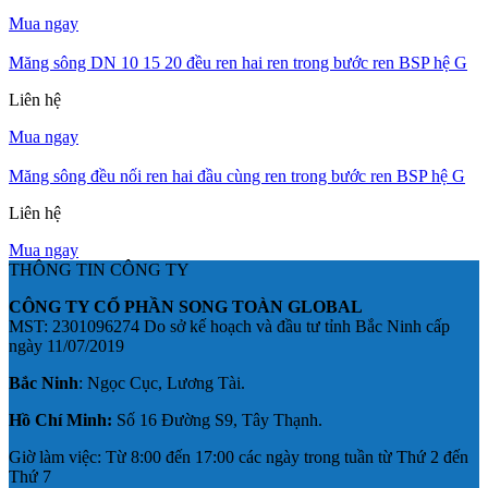
Mua ngay
Măng sông DN 10 15 20 đều ren hai ren trong bước ren BSP hệ G
Liên hệ
Mua ngay
Măng sông đều nối ren hai đầu cùng ren trong bước ren BSP hệ G
Liên hệ
Mua ngay
THÔNG TIN CÔNG TY
CÔNG TY CỔ PHẦN SONG TOÀN GLOBAL
MST: 2301096274 Do sở kế hoạch và đầu tư tỉnh Bắc Ninh cấp
ngày 11/07/2019
Bắc Ninh
: Ngọc Cục, Lương Tài.
Hồ Chí Minh:
Số 16 Đường S9, Tây Thạnh.
Giờ làm việc: Từ 8:00 đến 17:00 các ngày trong tuần từ Thứ 2 đến
Thứ 7