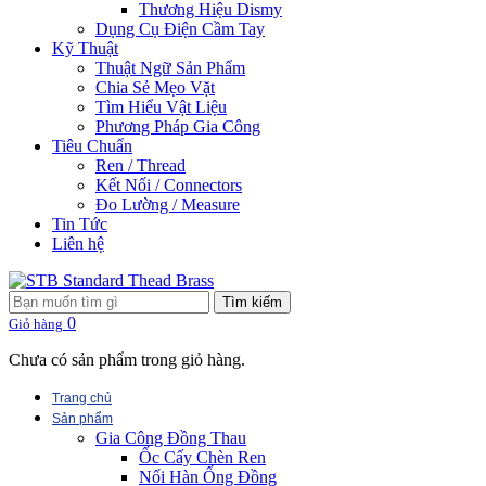
Thương Hiệu Dismy
Dụng Cụ Điện Cầm Tay
Kỹ Thuật
Thuật Ngữ Sản Phẩm
Chia Sẻ Mẹo Vặt
Tìm Hiểu Vật Liệu
Phương Pháp Gia Công
Tiêu Chuẩn
Ren / Thread
Kết Nối / Connectors
Đo Lường / Measure
Tin Tức
Liên hệ
Tìm kiếm
0
Giỏ hàng
Chưa có sản phẩm trong giỏ hàng.
Trang chủ
Sản phẩm
Gia Công Đồng Thau
Ốc Cấy Chèn Ren
Nối Hàn Ống Đồng