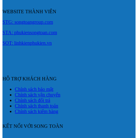
WEBSITE THÀNH VIÊN
STG: songtoangroup.com
STA: phukiensongtoan.com
SOT: linhkienphukien.vn
HỖ TRỢ KHÁCH HÀNG
Chính sách bảo mật
Chính sách vận chuyển
Chính sách đổi trả
Chính sách thanh toán
Chính sách kiểm hàng
KẾT NỐI VỚI SONG TOÀN