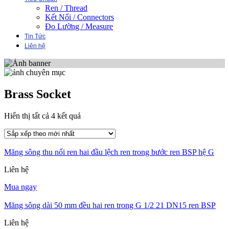
Ren / Thread
Kết Nối / Connectors
Đo Lường / Measure
Tin Tức
Liên hệ
Brass Socket
Đã
Hiển thị tất cả 4 kết quả
sắp
xếp
theo
Măng sông thu nối ren hai đầu lệch ren trong bước ren BSP hệ G
mới
nhất
Liên hệ
Mua ngay
Măng sông dài 50 mm đều hai ren trong G 1/2 21 DN15 ren BSP
Liên hệ