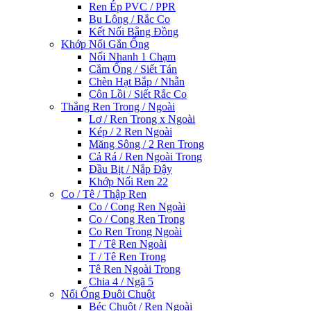
Ren Ép PVC / PPR
Bu Lông / Rắc Co
Kết Nối Bằng Đồng
Khớp Nối Gắn Ống
Nối Nhanh 1 Chạm
Cắm Ống / Siết Tán
Chèn Hạt Bắp / Nhẫn
Côn Lồi / Siết Rắc Co
Thẳng Ren Trong / Ngoài
Lơ / Ren Trong x Ngoài
Kép / 2 Ren Ngoài
Măng Sông / 2 Ren Trong
Cả Rá / Ren Ngoài Trong
Đầu Bịt / Nắp Đậy
Khớp Nối Ren 22
Co / Tê / Thập Ren
Co / Cong Ren Ngoài
Co / Cong Ren Trong
Co Ren Trong Ngoài
T / Tê Ren Ngoài
T / Tê Ren Trong
Tê Ren Ngoài Trong
Chia 4 / Ngã 5
Nối Ống Đuôi Chuột
Béc Chuột / Ren Ngoài