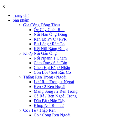
X
Trang chủ
Sản phẩm
Gia Công Đồng Thau
Ốc Cấy Chèn Ren
Nối Hàn Ống Đồng
Ren Ép PVC / PPR
Bu Lông / Rắc Co
Kết Nối Bằng Đồng
Khớp Nối Gắn Ống
Nối Nhanh 1 Chạm
Cắm Ống / Siết Tán
Chèn Hạt Bắp / Nhẫn
Côn Lồi / Siết Rắc Co
Thẳng Ren Trong / Ngoài
Lơ / Ren Trong x Ngoài
Kép / 2 Ren Ngoài
Măng Sông / 2 Ren Trong
Cả Rá / Ren Ngoài Trong
Đầu Bịt / Nắp Đậy
Khớp Nối Ren 22
Co / Tê / Thập Ren
Co / Cong Ren Ngoài