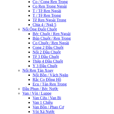
Co / Cong Ren Trong
Co Ren Trong Ngoài
T / Tê Ren Ngoài
T / Tê Ren Trong
Tê Ren Ngoài Trong
Chia 4 / Ngã 5
Nối Ống Đuôi Chuột
Béc Chuột / Ren Ngoài
Búp Chuột / Ren Trong
Co Chuột / Ren Ngoài
Cong 2 Đầu Chuột
Nối 2 Đầu Chuột
Tê 3 Đầu Chuột
Thập 4 Đầu Chuột
Y 3 Đầu Chuột
Nối Ren Tán Xoay
Nối Bồn / Vách Ngăn
Rắc Co Đồng Hồ
Ecu / Tán Ren Trong
Đầu Phun / Béc Nước
Van / Vòi / Luppe
Van Cửa / Van Bi
Van 1 Chiều
Van Bồn / Phao Cơ
Vòi Xả Nước