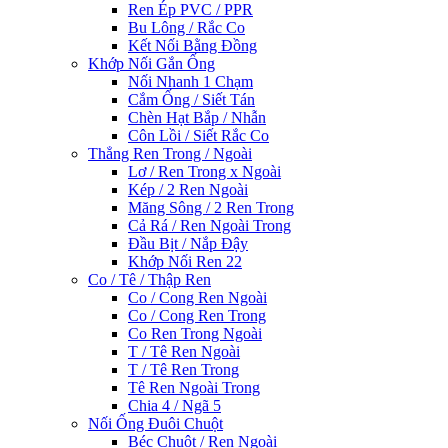
Ren Ép PVC / PPR
Bu Lông / Rắc Co
Kết Nối Bằng Đồng
Khớp Nối Gắn Ống
Nối Nhanh 1 Chạm
Cắm Ống / Siết Tán
Chèn Hạt Bắp / Nhẫn
Côn Lồi / Siết Rắc Co
Thẳng Ren Trong / Ngoài
Lơ / Ren Trong x Ngoài
Kép / 2 Ren Ngoài
Măng Sông / 2 Ren Trong
Cả Rá / Ren Ngoài Trong
Đầu Bịt / Nắp Đậy
Khớp Nối Ren 22
Co / Tê / Thập Ren
Co / Cong Ren Ngoài
Co / Cong Ren Trong
Co Ren Trong Ngoài
T / Tê Ren Ngoài
T / Tê Ren Trong
Tê Ren Ngoài Trong
Chia 4 / Ngã 5
Nối Ống Đuôi Chuột
Béc Chuột / Ren Ngoài