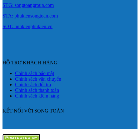
STG: songtoangroup.com
STA: phukiensongtoan.com
SOT: linhkienphukien.vn
HỖ TRỢ KHÁCH HÀNG
Chính sách bảo mật
Chính sách vận chuyển
Chính sách đổi trả
Chính sách thanh toán
Chính sách kiểm hàng
KẾT NỐI VỚI SONG TOÀN