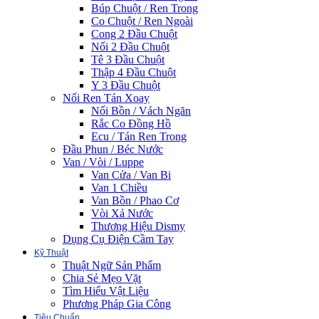
Búp Chuột / Ren Trong
Co Chuột / Ren Ngoài
Cong 2 Đầu Chuột
Nối 2 Đầu Chuột
Tê 3 Đầu Chuột
Thập 4 Đầu Chuột
Y 3 Đầu Chuột
Nối Ren Tán Xoay
Nối Bồn / Vách Ngăn
Rắc Co Đồng Hồ
Ecu / Tán Ren Trong
Đầu Phun / Béc Nước
Van / Vòi / Luppe
Van Cửa / Van Bi
Van 1 Chiều
Van Bồn / Phao Cơ
Vòi Xả Nước
Thương Hiệu Dismy
Dụng Cụ Điện Cầm Tay
Kỹ Thuật
Thuật Ngữ Sản Phẩm
Chia Sẻ Mẹo Vặt
Tìm Hiểu Vật Liệu
Phương Pháp Gia Công
Tiêu Chuẩn