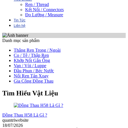
Ren / Thread
Kết Nối / Connectors
Đo Lường / Measure
Tin Tức
Liên hệ
Danh mục sản phẩm
Thẳng Ren Trong / Ngoài
Co / Tê / Thập Ren
Khớp Nối Gắn Ống
Van / Vòi / Luppe
Đầu Phun / Béc Nước
Nối Ren Tán Xoay
Gia Công Đồng Thau
Tìm Hiểu Vật Liệu
Đồng Thau H58 Là Gì ?
quantriwebsite
18/07/2026