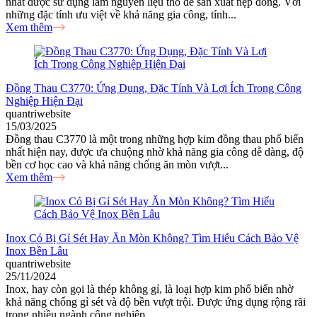
nhất được sử dụng làm nguyên liệu thô để sản xuất nẹp đồng. Với
những đặc tính ưu việt về khả năng gia công, tính...
Xem thêm
Đồng Thau C3770: Ứng Dụng, Đặc Tính Và Lợi Ích Trong Công
Nghiệp Hiện Đại
quantriwebsite
15/03/2025
Đồng thau C3770 là một trong những hợp kim đồng thau phổ biến
nhất hiện nay, được ưa chuộng nhờ khả năng gia công dễ dàng, độ
bền cơ học cao và khả năng chống ăn mòn vượt...
Xem thêm
Inox Có Bị Gỉ Sét Hay Ăn Mòn Không? Tìm Hiểu Cách Bảo Vệ
Inox Bền Lâu
quantriwebsite
25/11/2024
Inox, hay còn gọi là thép không gỉ, là loại hợp kim phổ biến nhờ
khả năng chống gỉ sét và độ bền vượt trội. Được ứng dụng rộng rãi
trong nhiều ngành công nghiệp...