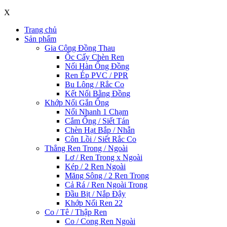
X
Trang chủ
Sản phẩm
Gia Công Đồng Thau
Ốc Cấy Chèn Ren
Nối Hàn Ống Đồng
Ren Ép PVC / PPR
Bu Lông / Rắc Co
Kết Nối Bằng Đồng
Khớp Nối Gắn Ống
Nối Nhanh 1 Chạm
Cắm Ống / Siết Tán
Chèn Hạt Bắp / Nhẫn
Côn Lồi / Siết Rắc Co
Thẳng Ren Trong / Ngoài
Lơ / Ren Trong x Ngoài
Kép / 2 Ren Ngoài
Măng Sông / 2 Ren Trong
Cả Rá / Ren Ngoài Trong
Đầu Bịt / Nắp Đậy
Khớp Nối Ren 22
Co / Tê / Thập Ren
Co / Cong Ren Ngoài