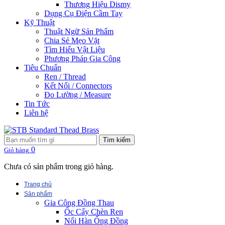
Thương Hiệu Dismy
Dụng Cụ Điện Cầm Tay
Kỹ Thuật
Thuật Ngữ Sản Phẩm
Chia Sẻ Mẹo Vặt
Tìm Hiểu Vật Liệu
Phương Pháp Gia Công
Tiêu Chuẩn
Ren / Thread
Kết Nối / Connectors
Đo Lường / Measure
Tin Tức
Liên hệ
Tìm kiếm
0
Giỏ hàng
Chưa có sản phẩm trong giỏ hàng.
Trang chủ
Sản phẩm
Gia Công Đồng Thau
Ốc Cấy Chèn Ren
Nối Hàn Ống Đồng