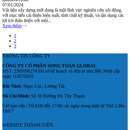
07/01/2024
Vật liệu xây dựng mới đang là một lĩnh vực nghiên cứu sôi động,
với mục tiêu cải thiện hiệu suất, tính chất kỹ thuật, và tận dụng các
lợi ích thân thiện với môi...
Xem thêm
1
2
3
THÔNG TIN CÔNG TY
CÔNG TY CỔ PHẦN SONG TOÀN GLOBAL
MST: 2301096274 Do sở kế hoạch và đầu tư tỉnh Bắc Ninh cấp
ngày 11/07/2019
Bắc Ninh
: Ngọc Cục, Lương Tài.
Hồ Chí Minh:
Số 16 Đường S9, Tây Thạnh.
Giờ làm việc: Từ 8:00 đến 17:00 các ngày trong tuần từ Thứ 2 đến
Thứ 7
WEBSITE THÀNH VIÊN