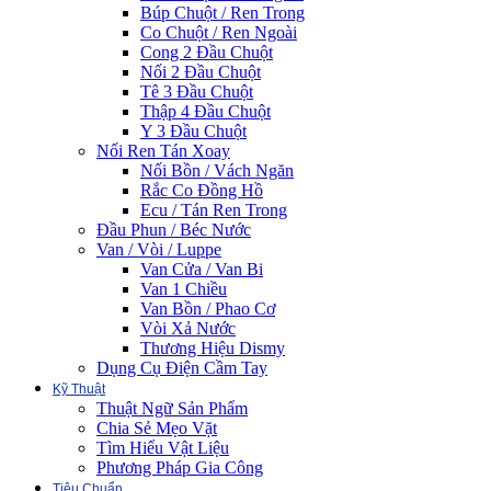
Búp Chuột / Ren Trong
Co Chuột / Ren Ngoài
Cong 2 Đầu Chuột
Nối 2 Đầu Chuột
Tê 3 Đầu Chuột
Thập 4 Đầu Chuột
Y 3 Đầu Chuột
Nối Ren Tán Xoay
Nối Bồn / Vách Ngăn
Rắc Co Đồng Hồ
Ecu / Tán Ren Trong
Đầu Phun / Béc Nước
Van / Vòi / Luppe
Van Cửa / Van Bi
Van 1 Chiều
Van Bồn / Phao Cơ
Vòi Xả Nước
Thương Hiệu Dismy
Dụng Cụ Điện Cầm Tay
Kỹ Thuật
Thuật Ngữ Sản Phẩm
Chia Sẻ Mẹo Vặt
Tìm Hiểu Vật Liệu
Phương Pháp Gia Công
Tiêu Chuẩn