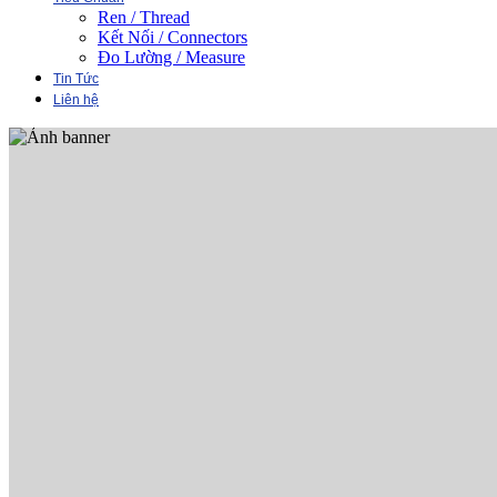
Ren / Thread
Kết Nối / Connectors
Đo Lường / Measure
Tin Tức
Liên hệ