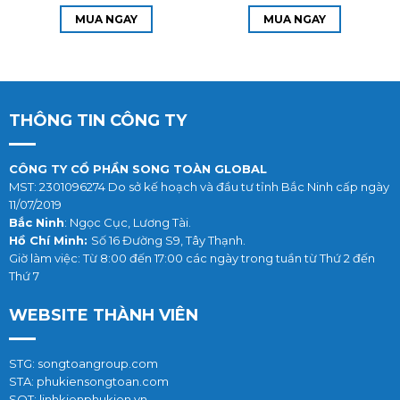
Thau
Thau
MUA NGAY
MUA NGAY
THÔNG TIN CÔNG TY
CÔNG TY CỔ PHẦN SONG TOÀN GLOBAL
MST: 2301096274 Do sở kế hoạch và đầu tư tỉnh Bắc Ninh cấp ngày
11/07/2019
Bắc Ninh
: Ngọc Cục, Lương Tài.
Hồ Chí Minh:
Số 16 Đường S9, Tây Thạnh.
Giờ làm việc: Từ 8:00 đến 17:00 các ngày trong tuần từ Thứ 2 đến
Thứ 7
WEBSITE THÀNH VIÊN
STG: songtoangroup.com
STA: phukiensongtoan.com
SOT: linhkienphukien.vn