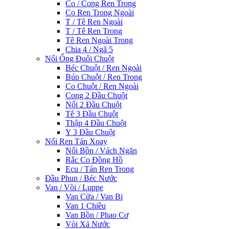
Co / Cong Ren Trong
Co Ren Trong Ngoài
T / Tê Ren Ngoài
T / Tê Ren Trong
Tê Ren Ngoài Trong
Chia 4 / Ngã 5
Nối Ống Đuôi Chuột
Béc Chuột / Ren Ngoài
Búp Chuột / Ren Trong
Co Chuột / Ren Ngoài
Cong 2 Đầu Chuột
Nối 2 Đầu Chuột
Tê 3 Đầu Chuột
Thập 4 Đầu Chuột
Y 3 Đầu Chuột
Nối Ren Tán Xoay
Nối Bồn / Vách Ngăn
Rắc Co Đồng Hồ
Ecu / Tán Ren Trong
Đầu Phun / Béc Nước
Van / Vòi / Luppe
Van Cửa / Van Bi
Van 1 Chiều
Van Bồn / Phao Cơ
Vòi Xả Nước