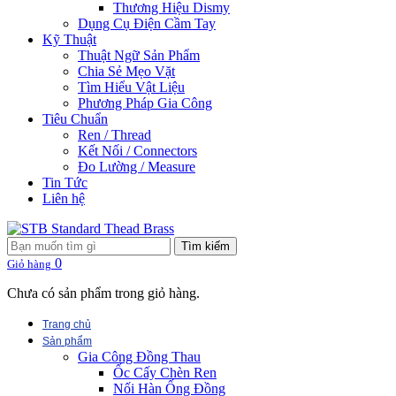
Thương Hiệu Dismy
Dụng Cụ Điện Cầm Tay
Kỹ Thuật
Thuật Ngữ Sản Phẩm
Chia Sẻ Mẹo Vặt
Tìm Hiểu Vật Liệu
Phương Pháp Gia Công
Tiêu Chuẩn
Ren / Thread
Kết Nối / Connectors
Đo Lường / Measure
Tin Tức
Liên hệ
Tìm kiếm
0
Giỏ hàng
Chưa có sản phẩm trong giỏ hàng.
Trang chủ
Sản phẩm
Gia Công Đồng Thau
Ốc Cấy Chèn Ren
Nối Hàn Ống Đồng