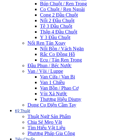
Búp Chuột / Ren Trong
Co Chuột / Ren Ngoài
Cong 2 Đầu Chuột
Nối 2 Đầu Chuột
Tê 3 Đầu Chuột
Thập 4 Đầu Chuột
Y 3 Đầu Chuột
Nối Ren Tán Xoay
Nối Bồn / Vách Ngăn
Rắc Co Đồng Hồ
Ecu / Tán Ren Trong
Đầu Phun / Béc Nước
Van / Vòi / Luppe
Van Cửa / Van Bi
Van 1 Chiều
Van Bồn / Phao Cơ
Vòi Xả Nước
Thương Hiệu Dismy
Dụng Cụ Điện Cầm Tay
Kỹ Thuật
Thuật Ngữ Sản Phẩm
Chia Sẻ Mẹo Vặt
Tìm Hiểu Vật Liệu
Phương Pháp Gia Công
Tiêu Chuẩn