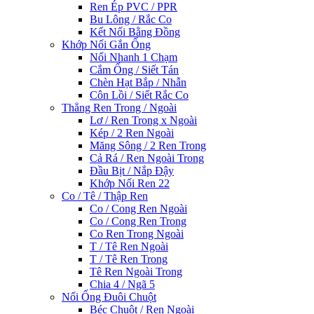
Ren Ép PVC / PPR
Bu Lông / Rắc Co
Kết Nối Bằng Đồng
Khớp Nối Gắn Ống
Nối Nhanh 1 Chạm
Cắm Ống / Siết Tán
Chèn Hạt Bắp / Nhẫn
Côn Lồi / Siết Rắc Co
Thẳng Ren Trong / Ngoài
Lơ / Ren Trong x Ngoài
Kép / 2 Ren Ngoài
Măng Sông / 2 Ren Trong
Cả Rá / Ren Ngoài Trong
Đầu Bịt / Nắp Đậy
Khớp Nối Ren 22
Co / Tê / Thập Ren
Co / Cong Ren Ngoài
Co / Cong Ren Trong
Co Ren Trong Ngoài
T / Tê Ren Ngoài
T / Tê Ren Trong
Tê Ren Ngoài Trong
Chia 4 / Ngã 5
Nối Ống Đuôi Chuột
Béc Chuột / Ren Ngoài