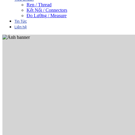
Ren / Thread
Kết Nối / Connectors
Đo Lường / Measure
Tin Tức
Liên hệ