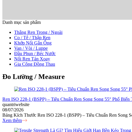
Danh mục sản phẩm
Thẳng Ren Trong / Ngoài
Co / Tê / Thập Ren
Khớp Nối Gắn Ống
Van / Vòi / Luppe
Đầu Phun / Béc Nước
Nối Ren Tán Xoay
Gia Công Đồng Thau
Đo Lường / Measure
Ren ISO 228-1 (BSPP) – Tiêu Chuẩn Ren Song Song 55° Phổ Biến
quantriwebsite
08/07/2026
Bảng Kích Thước Ren ISO 228-1 (BSPP) – Tiêu Chuẩn Ren Song Song 
Xem thêm