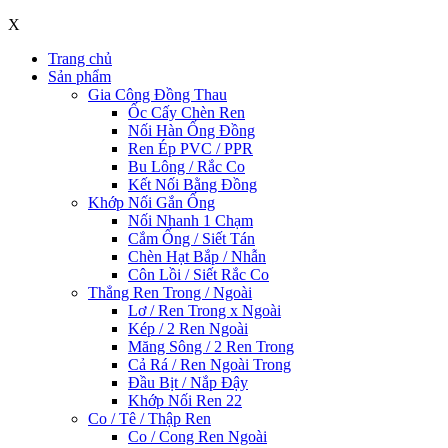
X
Trang chủ
Sản phẩm
Gia Công Đồng Thau
Ốc Cấy Chèn Ren
Nối Hàn Ống Đồng
Ren Ép PVC / PPR
Bu Lông / Rắc Co
Kết Nối Bằng Đồng
Khớp Nối Gắn Ống
Nối Nhanh 1 Chạm
Cắm Ống / Siết Tán
Chèn Hạt Bắp / Nhẫn
Côn Lồi / Siết Rắc Co
Thẳng Ren Trong / Ngoài
Lơ / Ren Trong x Ngoài
Kép / 2 Ren Ngoài
Măng Sông / 2 Ren Trong
Cả Rá / Ren Ngoài Trong
Đầu Bịt / Nắp Đậy
Khớp Nối Ren 22
Co / Tê / Thập Ren
Co / Cong Ren Ngoài