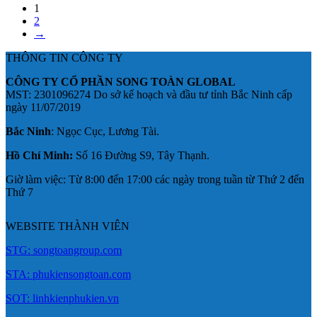
1
2
→
THÔNG TIN CÔNG TY
CÔNG TY CỔ PHẦN SONG TOÀN GLOBAL
MST: 2301096274 Do sở kế hoạch và đầu tư tỉnh Bắc Ninh cấp
ngày 11/07/2019
Bắc Ninh
: Ngọc Cục, Lương Tài.
Hồ Chí Minh:
Số 16 Đường S9, Tây Thạnh.
Giờ làm việc: Từ 8:00 đến 17:00 các ngày trong tuần từ Thứ 2 đến
Thứ 7
WEBSITE THÀNH VIÊN
STG: songtoangroup.com
STA: phukiensongtoan.com
SOT: linhkienphukien.vn