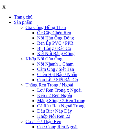
X
Trang chủ
Sản phẩm
Gia Công Đồng Thau
Ốc Cấy Chèn Ren
Nối Hàn Ống Đồng
Ren Ép PVC / PPR
Bu Lông / Rắc Co
Kết Nối Bằng Đồng
Khớp Nối Gắn Ống
Nối Nhanh 1 Chạm
Cắm Ống / Siết Tán
Chèn Hạt Bắp / Nhẫn
Côn Lồi / Siết Rắc Co
Thẳng Ren Trong / Ngoài
Lơ / Ren Trong x Ngoài
Kép / 2 Ren Ngoài
Măng Sông / 2 Ren Trong
Cả Rá / Ren Ngoài Trong
Đầu Bịt / Nắp Đậy
Khớp Nối Ren 22
Co / Tê / Thập Ren
Co / Cong Ren Ngoài