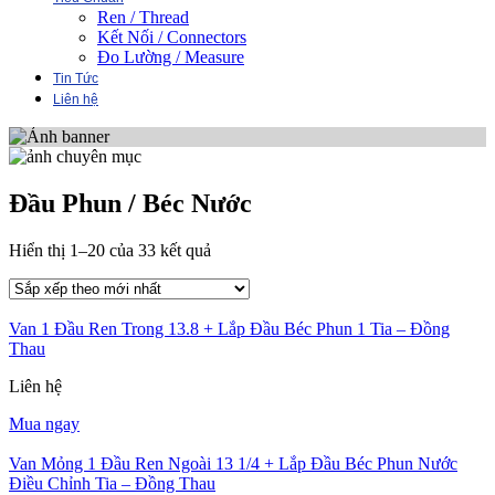
Ren / Thread
Kết Nối / Connectors
Đo Lường / Measure
Tin Tức
Liên hệ
Đầu Phun / Béc Nước
Đã
Hiển thị 1–20 của 33 kết quả
sắp
xếp
theo
Van 1 Đầu Ren Trong 13.8 + Lắp Đầu Béc Phun 1 Tia – Đồng
mới
Thau
nhất
Liên hệ
Mua ngay
Van Mỏng 1 Đầu Ren Ngoài 13 1/4 + Lắp Đầu Béc Phun Nước
Điều Chỉnh Tia – Đồng Thau