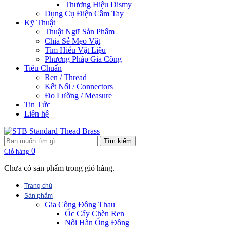
Thương Hiệu Dismy
Dụng Cụ Điện Cầm Tay
Kỹ Thuật
Thuật Ngữ Sản Phẩm
Chia Sẻ Mẹo Vặt
Tìm Hiểu Vật Liệu
Phương Pháp Gia Công
Tiêu Chuẩn
Ren / Thread
Kết Nối / Connectors
Đo Lường / Measure
Tin Tức
Liên hệ
Tìm kiếm
0
Giỏ hàng
Chưa có sản phẩm trong giỏ hàng.
Trang chủ
Sản phẩm
Gia Công Đồng Thau
Ốc Cấy Chèn Ren
Nối Hàn Ống Đồng