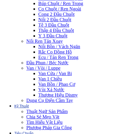
Búp Chuột / Ren Trong
Co Chuột / Ren Ngoài
Cong 2 Đầu Chuột
Nối 2 Đầu Chuột
Tê 3 Đầu Chuột
Thập 4 Đầu Chuột
Y 3 Đầu Chuột
Nối Ren Tán Xoay
Nối Bồn / Vách Ngăn
Rắc Co Đồng Hồ
Ecu / Tán Ren Trong
Đầu Phun / Béc Nước
Van / Vòi / Luppe
Van Cửa / Van Bi
Van 1 Chiều
Van Bồn / Phao Cơ
Vòi Xả Nước
Thương Hiệu Dismy
Dụng Cụ Điện Cầm Tay
Kỹ Thuật
Thuật Ngữ Sản Phẩm
Chia Sẻ Mẹo Vặt
Tìm Hiểu Vật Liệu
Phương Pháp Gia Công
Tiêu Chuẩn