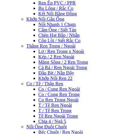
Ren Ép PVC / PPR
Bu Lông / Rắc Co
Kết Nối Bằng Đồng
Khớp Nối Gắn Ống
Nối Nhanh 1 Chạm
Cắm Ống / Siết Tán
Chèn Hạt Bắp / Nhẫn
Côn Lồi / Siết Rắc Co
Thẳng Ren Trong / Ngoài
Lơ / Ren Trong x Ngoài
Kép / 2 Ren Ngoài
Măng Sông / 2 Ren Trong
Cả Rá / Ren Ngoài Trong
Đầu Bịt / Nắp Đậy
Khớp Nối Ren 22
Co / Tê / Thập Ren
Co / Cong Ren Ngoài
Co / Cong Ren Trong
Co Ren Trong Ngoài
T / Tê Ren Ngoài
T / Tê Ren Trong
Tê Ren Ngoài Trong
Chia 4 / Ngã 5
Nối Ống Đuôi Chuột
Béc Chuột / Ren Ngoài