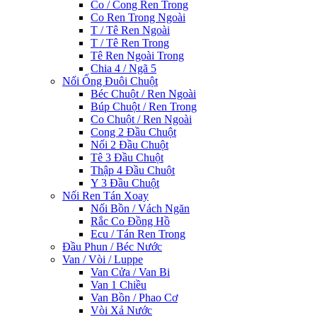
Co / Cong Ren Trong
Co Ren Trong Ngoài
T / Tê Ren Ngoài
T / Tê Ren Trong
Tê Ren Ngoài Trong
Chia 4 / Ngã 5
Nối Ống Đuôi Chuột
Béc Chuột / Ren Ngoài
Búp Chuột / Ren Trong
Co Chuột / Ren Ngoài
Cong 2 Đầu Chuột
Nối 2 Đầu Chuột
Tê 3 Đầu Chuột
Thập 4 Đầu Chuột
Y 3 Đầu Chuột
Nối Ren Tán Xoay
Nối Bồn / Vách Ngăn
Rắc Co Đồng Hồ
Ecu / Tán Ren Trong
Đầu Phun / Béc Nước
Van / Vòi / Luppe
Van Cửa / Van Bi
Van 1 Chiều
Van Bồn / Phao Cơ
Vòi Xả Nước