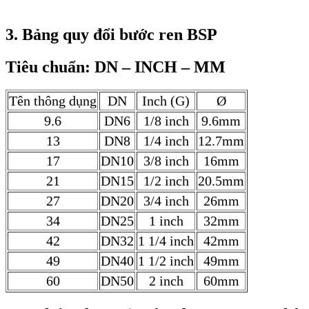
3. Bảng quy đổi bước ren BSP
Tiêu chuẩn: DN – INCH – MM
Tên thông dụng
DN
Inch (G)
Ø
9.6
DN6
1/8 inch
9.6mm
13
DN8
1/4 inch
12.7mm
17
DN10
3/8 inch
16mm
21
DN15
1/2 inch
20.5mm
27
DN20
3/4 inch
26mm
34
DN25
1 inch
32mm
42
DN32
1 1/4 inch
42mm
49
DN40
1 1/2 inch
49mm
60
DN50
2 inch
60mm