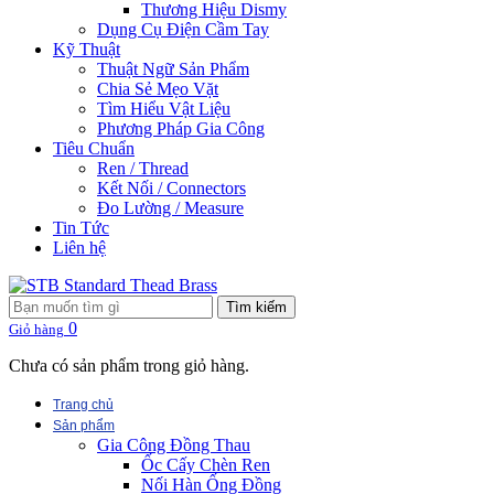
Thương Hiệu Dismy
Dụng Cụ Điện Cầm Tay
Kỹ Thuật
Thuật Ngữ Sản Phẩm
Chia Sẻ Mẹo Vặt
Tìm Hiểu Vật Liệu
Phương Pháp Gia Công
Tiêu Chuẩn
Ren / Thread
Kết Nối / Connectors
Đo Lường / Measure
Tin Tức
Liên hệ
Tìm kiếm
0
Giỏ hàng
Chưa có sản phẩm trong giỏ hàng.
Trang chủ
Sản phẩm
Gia Công Đồng Thau
Ốc Cấy Chèn Ren
Nối Hàn Ống Đồng