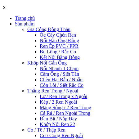
X
Trang chủ
Sản phẩm
Gia Công Đồng Thau
Ốc Cấy Chèn Ren
Nối Hàn Ống Đồng
Ren Ép PVC / PPR
Bu Lông / Rắc Co
Kết Nối Bằng Đồng
Khớp Nối Gắn Ống
Nối Nhanh 1 Chạm
Cắm Ống / Siết Tán
Chèn Hạt Bắp / Nhẫn
Côn Lồi / Siết Rắc Co
Thẳng Ren Trong / Ngoài
Lơ / Ren Trong x Ngoài
Kép / 2 Ren Ngoài
Măng Sông / 2 Ren Trong
Cả Rá / Ren Ngoài Trong
Đầu Bịt / Nắp Đậy
Khớp Nối Ren 22
Co / Tê / Thập Ren
Co / Cong Ren Ngoài