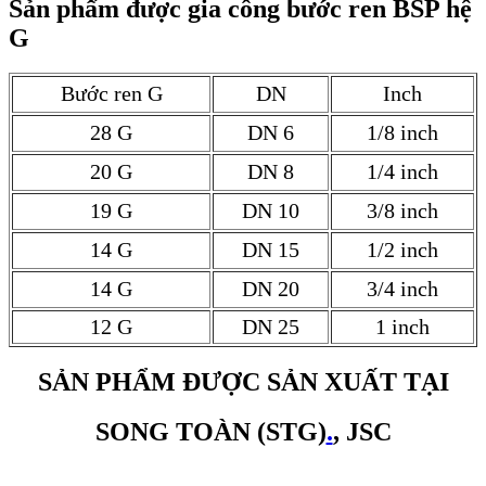
Sản phẩm được gia công bước ren BSP hệ
G
Bước ren G
DN
Inch
28 G
DN 6
1/8 inch
20 G
DN 8
1/4 inch
19 G
DN 10
3/8 inch
14 G
DN 15
1/2 inch
14 G
DN 20
3/4 inch
12 G
DN 25
1 inch
SẢN PHẨM ĐƯỢC SẢN XUẤT TẠI
SONG TOÀN (STG)
.
, JSC