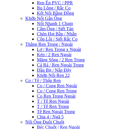
Ren Ép PVC / PPR
Bu Lông / Rắc Co
Kết Nối Bằng Đồng
Khớp Nối Gắn Ống
Nối Nhanh 1 Chạm
Cắm Ống / Siết Tán
Chèn Hạt Bắp / Nhẫn
Côn Lồi / Siết Rắc Co
Thẳng Ren Trong / Ngoài
Lơ / Ren Trong x Ngoài
Kép / 2 Ren Ngoài
Măng Sông / 2 Ren Trong
Cả Rá / Ren Ngoài Trong
Đầu Bịt / Nắp Đậy
Khớp Nối Ren 22
Co / Tê / Thập Ren
Co / Cong Ren Ngoài
Co / Cong Ren Trong
Co Ren Trong Ngoài
T / Tê Ren Ngoài
T / Tê Ren Trong
Tê Ren Ngoài Trong
Chia 4 / Ngã 5
Nối Ống Đuôi Chuột
Béc Chuột / Ren Ngoài