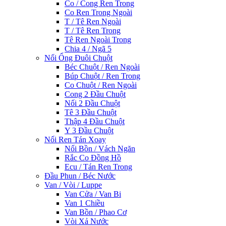
Co / Cong Ren Trong
Co Ren Trong Ngoài
T / Tê Ren Ngoài
T / Tê Ren Trong
Tê Ren Ngoài Trong
Chia 4 / Ngã 5
Nối Ống Đuôi Chuột
Béc Chuột / Ren Ngoài
Búp Chuột / Ren Trong
Co Chuột / Ren Ngoài
Cong 2 Đầu Chuột
Nối 2 Đầu Chuột
Tê 3 Đầu Chuột
Thập 4 Đầu Chuột
Y 3 Đầu Chuột
Nối Ren Tán Xoay
Nối Bồn / Vách Ngăn
Rắc Co Đồng Hồ
Ecu / Tán Ren Trong
Đầu Phun / Béc Nước
Van / Vòi / Luppe
Van Cửa / Van Bi
Van 1 Chiều
Van Bồn / Phao Cơ
Vòi Xả Nước