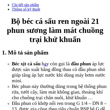
Chi tiết sản phẩm
Thông số kỹ thuật
Bộ béc cá sấu ren ngoài 21
phun sương làm mát chuồng
trại khử khuẩn
1. Mô tả sản phẩm
Béc xịt cá sấu
h
a
y còn gọi là
đầu phun
áp lực
được sản xuất bằng đồng thau có đầu phun nhỏ
giúp tăng áp lực nước khi dùng máy bơm nước
mini.
Béc phun này thường dùng trong hệ thống phun
rửa, tưới cây, làm mát không gian, thoáng khí
cho chuồng trại chăn nuôi, khử khuẩn …
Đầu phun có khớp nối ren trong G 1/4 – DN 8 –
13 được gia công theo tiêu chuẩn BSP hệ G dễ