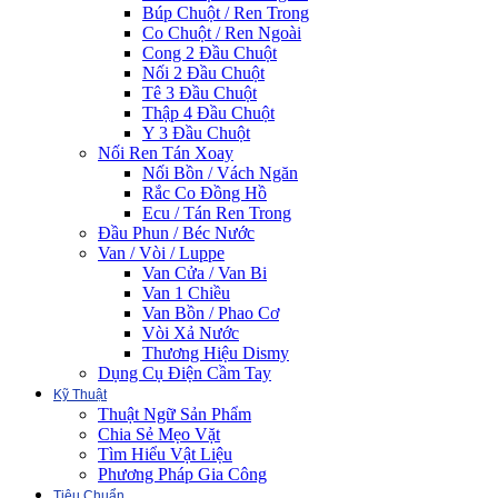
Búp Chuột / Ren Trong
Co Chuột / Ren Ngoài
Cong 2 Đầu Chuột
Nối 2 Đầu Chuột
Tê 3 Đầu Chuột
Thập 4 Đầu Chuột
Y 3 Đầu Chuột
Nối Ren Tán Xoay
Nối Bồn / Vách Ngăn
Rắc Co Đồng Hồ
Ecu / Tán Ren Trong
Đầu Phun / Béc Nước
Van / Vòi / Luppe
Van Cửa / Van Bi
Van 1 Chiều
Van Bồn / Phao Cơ
Vòi Xả Nước
Thương Hiệu Dismy
Dụng Cụ Điện Cầm Tay
Kỹ Thuật
Thuật Ngữ Sản Phẩm
Chia Sẻ Mẹo Vặt
Tìm Hiểu Vật Liệu
Phương Pháp Gia Công
Tiêu Chuẩn