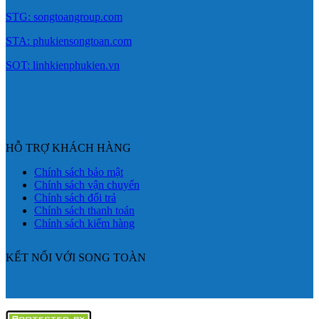
STG: songtoangroup.com
STA: phukiensongtoan.com
SOT: linhkienphukien.vn
HỖ TRỢ KHÁCH HÀNG
Chính sách bảo mật
Chính sách vận chuyển
Chính sách đổi trả
Chính sách thanh toán
Chính sách kiểm hàng
KẾT NỐI VỚI SONG TOÀN