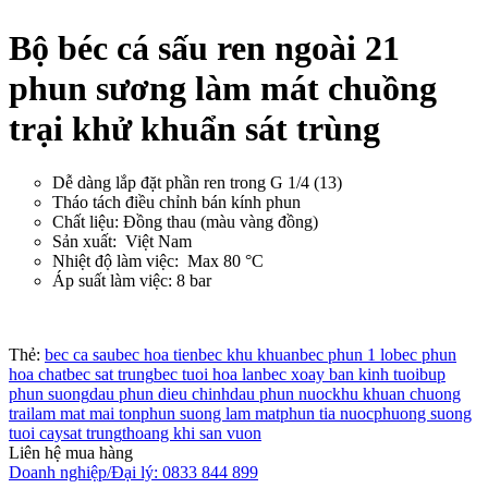
Bộ béc cá sấu ren ngoài 21
phun sương làm mát chuồng
trại khử khuẩn sát trùng
Dễ dàng lắp đặt phần ren trong G 1/4 (13)
Tháo tách điều chỉnh bán kính phun
Chất liệu: Đồng thau (màu vàng đồng)
Sản xuất: Việt Nam
Nhiệt độ làm việc: Max 80 °C
Áp suất làm việc: 8 bar
Thẻ:
bec ca sau
bec hoa tien
bec khu khuan
bec phun 1 lo
bec phun
hoa chat
bec sat trung
bec tuoi hoa lan
bec xoay ban kinh tuoi
bup
phun suong
dau phun dieu chinh
dau phun nuoc
khu khuan chuong
trai
lam mat mai ton
phun suong lam mat
phun tia nuoc
phuong suong
tuoi cay
sat trung
thoang khi san vuon
Liên hệ mua hàng
Doanh nghiệp/Đại lý: 0833 844 899