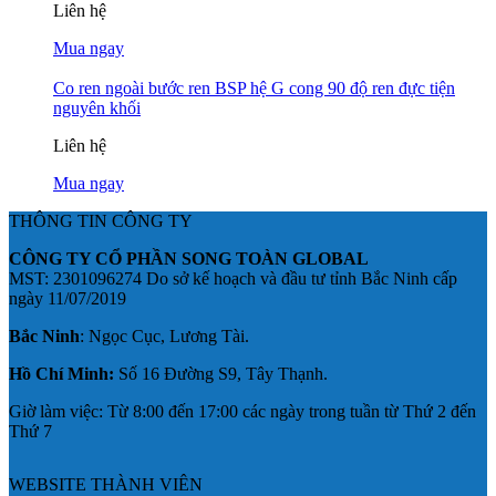
Liên hệ
Mua ngay
Co ren ngoài bước ren BSP hệ G cong 90 độ ren đực tiện
nguyên khối
Liên hệ
Mua ngay
THÔNG TIN CÔNG TY
CÔNG TY CỔ PHẦN SONG TOÀN GLOBAL
MST: 2301096274 Do sở kế hoạch và đầu tư tỉnh Bắc Ninh cấp
ngày 11/07/2019
Bắc Ninh
: Ngọc Cục, Lương Tài.
Hồ Chí Minh:
Số 16 Đường S9, Tây Thạnh.
Giờ làm việc: Từ 8:00 đến 17:00 các ngày trong tuần từ Thứ 2 đến
Thứ 7
WEBSITE THÀNH VIÊN