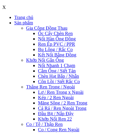
X
Trang chủ
Sản phẩm
Gia Công Đồng Thau
Ốc Cấy Chèn Ren
Nối Hàn Ống Đồng
Ren Ép PVC / PPR
Bu Lông / Rắc Co
Kết Nối Bằng Đồng
Khớp Nối Gắn Ống
Nối Nhanh 1 Chạm
Cắm Ống / Siết Tán
Chèn Hạt Bắp / Nhẫn
Côn Lồi / Siết Rắc Co
Thẳng Ren Trong / Ngoài
Lơ / Ren Trong x Ngoài
Kép / 2 Ren Ngoài
Măng Sông / 2 Ren Trong
Cả Rá / Ren Ngoài Trong
Đầu Bịt / Nắp Đậy
Khớp Nối Ren 22
Co / Tê / Thập Ren
Co / Cong Ren Ngoài