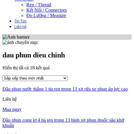
Ren / Thread
Kết Nối / Connectors
Đo Lường / Measure
Tin Tức
Liên hệ
dau phun dieu chinh
Đã
Hiển thị tất cả 18 kết quả
sắp
xếp
theo
Đầu phun nước thẳng 1 tia ren trong 13 xịt rửa xe phun áp lực cao
mới
nhất
Liên hệ
Mua ngay
Đầu phun cong lơ 4 tia ren trong 13 bình xịt phun thuốc sâu khử
khuẩn