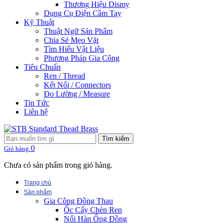
Thương Hiệu Dismy
Dụng Cụ Điện Cầm Tay
Kỹ Thuật
Thuật Ngữ Sản Phẩm
Chia Sẻ Mẹo Vặt
Tìm Hiểu Vật Liệu
Phương Pháp Gia Công
Tiêu Chuẩn
Ren / Thread
Kết Nối / Connectors
Đo Lường / Measure
Tin Tức
Liên hệ
Tìm kiếm
0
Giỏ hàng
Chưa có sản phẩm trong giỏ hàng.
Trang chủ
Sản phẩm
Gia Công Đồng Thau
Ốc Cấy Chèn Ren
Nối Hàn Ống Đồng