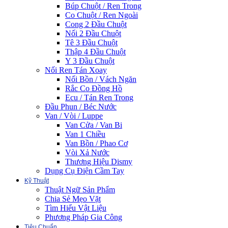
Búp Chuột / Ren Trong
Co Chuột / Ren Ngoài
Cong 2 Đầu Chuột
Nối 2 Đầu Chuột
Tê 3 Đầu Chuột
Thập 4 Đầu Chuột
Y 3 Đầu Chuột
Nối Ren Tán Xoay
Nối Bồn / Vách Ngăn
Rắc Co Đồng Hồ
Ecu / Tán Ren Trong
Đầu Phun / Béc Nước
Van / Vòi / Luppe
Van Cửa / Van Bi
Van 1 Chiều
Van Bồn / Phao Cơ
Vòi Xả Nước
Thương Hiệu Dismy
Dụng Cụ Điện Cầm Tay
Kỹ Thuật
Thuật Ngữ Sản Phẩm
Chia Sẻ Mẹo Vặt
Tìm Hiểu Vật Liệu
Phương Pháp Gia Công
Tiêu Chuẩn