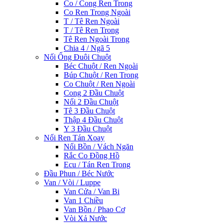
Co / Cong Ren Trong
Co Ren Trong Ngoài
T / Tê Ren Ngoài
T / Tê Ren Trong
Tê Ren Ngoài Trong
Chia 4 / Ngã 5
Nối Ống Đuôi Chuột
Béc Chuột / Ren Ngoài
Búp Chuột / Ren Trong
Co Chuột / Ren Ngoài
Cong 2 Đầu Chuột
Nối 2 Đầu Chuột
Tê 3 Đầu Chuột
Thập 4 Đầu Chuột
Y 3 Đầu Chuột
Nối Ren Tán Xoay
Nối Bồn / Vách Ngăn
Rắc Co Đồng Hồ
Ecu / Tán Ren Trong
Đầu Phun / Béc Nước
Van / Vòi / Luppe
Van Cửa / Van Bi
Van 1 Chiều
Van Bồn / Phao Cơ
Vòi Xả Nước