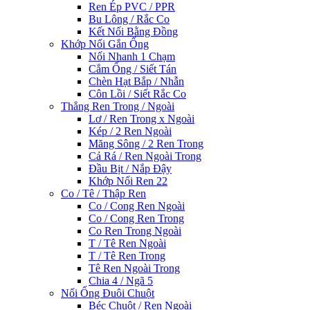
Ren Ép PVC / PPR
Bu Lông / Rắc Co
Kết Nối Bằng Đồng
Khớp Nối Gắn Ống
Nối Nhanh 1 Chạm
Cắm Ống / Siết Tán
Chèn Hạt Bắp / Nhẫn
Côn Lồi / Siết Rắc Co
Thẳng Ren Trong / Ngoài
Lơ / Ren Trong x Ngoài
Kép / 2 Ren Ngoài
Măng Sông / 2 Ren Trong
Cả Rá / Ren Ngoài Trong
Đầu Bịt / Nắp Đậy
Khớp Nối Ren 22
Co / Tê / Thập Ren
Co / Cong Ren Ngoài
Co / Cong Ren Trong
Co Ren Trong Ngoài
T / Tê Ren Ngoài
T / Tê Ren Trong
Tê Ren Ngoài Trong
Chia 4 / Ngã 5
Nối Ống Đuôi Chuột
Béc Chuột / Ren Ngoài