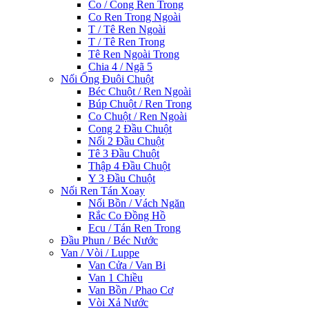
Co / Cong Ren Trong
Co Ren Trong Ngoài
T / Tê Ren Ngoài
T / Tê Ren Trong
Tê Ren Ngoài Trong
Chia 4 / Ngã 5
Nối Ống Đuôi Chuột
Béc Chuột / Ren Ngoài
Búp Chuột / Ren Trong
Co Chuột / Ren Ngoài
Cong 2 Đầu Chuột
Nối 2 Đầu Chuột
Tê 3 Đầu Chuột
Thập 4 Đầu Chuột
Y 3 Đầu Chuột
Nối Ren Tán Xoay
Nối Bồn / Vách Ngăn
Rắc Co Đồng Hồ
Ecu / Tán Ren Trong
Đầu Phun / Béc Nước
Van / Vòi / Luppe
Van Cửa / Van Bi
Van 1 Chiều
Van Bồn / Phao Cơ
Vòi Xả Nước