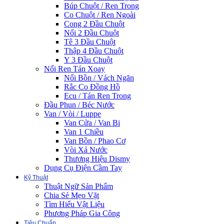
Búp Chuột / Ren Trong
Co Chuột / Ren Ngoài
Cong 2 Đầu Chuột
Nối 2 Đầu Chuột
Tê 3 Đầu Chuột
Thập 4 Đầu Chuột
Y 3 Đầu Chuột
Nối Ren Tán Xoay
Nối Bồn / Vách Ngăn
Rắc Co Đồng Hồ
Ecu / Tán Ren Trong
Đầu Phun / Béc Nước
Van / Vòi / Luppe
Van Cửa / Van Bi
Van 1 Chiều
Van Bồn / Phao Cơ
Vòi Xả Nước
Thương Hiệu Dismy
Dụng Cụ Điện Cầm Tay
Kỹ Thuật
Thuật Ngữ Sản Phẩm
Chia Sẻ Mẹo Vặt
Tìm Hiểu Vật Liệu
Phương Pháp Gia Công
Tiêu Chuẩn