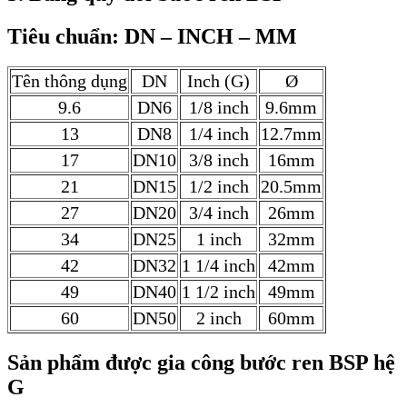
Tiêu chuẩn: DN – INCH – MM
Tên thông dụng
DN
Inch (G)
Ø
9.6
DN6
1/8 inch
9.6mm
13
DN8
1/4 inch
12.7mm
17
DN10
3/8 inch
16mm
21
DN15
1/2 inch
20.5mm
27
DN20
3/4 inch
26mm
34
DN25
1 inch
32mm
42
DN32
1 1/4 inch
42mm
49
DN40
1 1/2 inch
49mm
60
DN50
2 inch
60mm
Sản phẩm được gia công bước ren BSP hệ
G