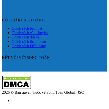
HỖ TRỢ KHÁCH HÀNG
Chính sách bảo mật
Chính sách vận chuyển
Chính sách đổi trả
Chính sách thanh toán
Chính sách kiểm hàng
KẾT NỐI VỚI SONG TOÀN
2026 © Bản quyền thuộc về Song Toan Global., JSC