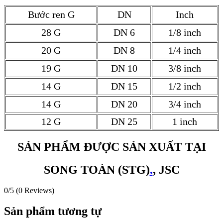
Bước ren G
DN
Inch
28 G
DN 6
1/8 inch
20 G
DN 8
1/4 inch
19 G
DN 10
3/8 inch
14 G
DN 15
1/2 inch
14 G
DN 20
3/4 inch
12 G
DN 25
1 inch
SẢN PHẨM ĐƯỢC SẢN XUẤT TẠI
SONG TOÀN (STG)
.
, JSC
0/5
(0 Reviews)
Sản phẩm tương tự