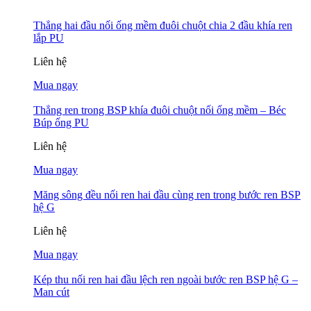
Thẳng hai đầu nối ống mềm đuôi chuột chia 2 đầu khía ren
lắp PU
Liên hệ
Mua ngay
Thẳng ren trong BSP khía đuôi chuột nối ống mềm – Béc
Búp ống PU
Liên hệ
Mua ngay
Măng sông đều nối ren hai đầu cùng ren trong bước ren BSP
hệ G
Liên hệ
Mua ngay
Kép thu nối ren hai đầu lệch ren ngoài bước ren BSP hệ G –
Man cút