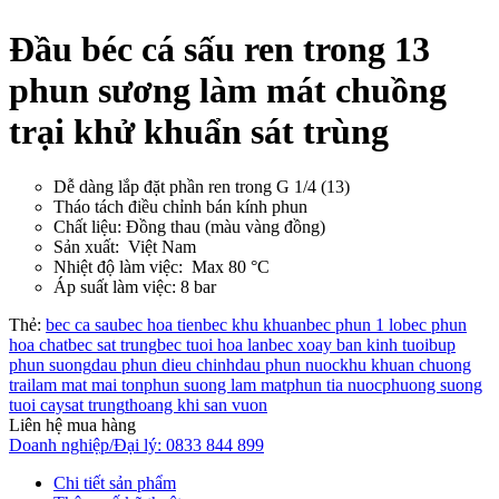
Đầu béc cá sấu ren trong 13
phun sương làm mát chuồng
trại khử khuẩn sát trùng
Dễ dàng lắp đặt phần ren trong G 1/4 (13)
Tháo tách điều chỉnh bán kính phun
Chất liệu: Đồng thau (màu vàng đồng)
Sản xuất: Việt Nam
Nhiệt độ làm việc: Max 80 °C
Áp suất làm việc: 8 bar
Thẻ:
bec ca sau
bec hoa tien
bec khu khuan
bec phun 1 lo
bec phun
hoa chat
bec sat trung
bec tuoi hoa lan
bec xoay ban kinh tuoi
bup
phun suong
dau phun dieu chinh
dau phun nuoc
khu khuan chuong
trai
lam mat mai ton
phun suong lam mat
phun tia nuoc
phuong suong
tuoi cay
sat trung
thoang khi san vuon
Liên hệ mua hàng
Doanh nghiệp/Đại lý: 0833 844 899
Chi tiết sản phẩm