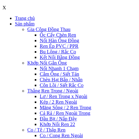
X
Trang chủ
Sản phẩm
Gia Công Đồng Thau
Ốc Cấy Chèn Ren
Nối Hàn Ống Đồng
Ren Ép PVC / PPR
Bu Lông / Rắc Co
Kết Nối Bằng Đồng
Khớp Nối Gắn Ống
Nối Nhanh 1 Chạm
Cắm Ống / Siết Tán
Chèn Hạt Bắp / Nhẫn
Côn Lồi / Siết Rắc Co
Thẳng Ren Trong / Ngoài
Lơ / Ren Trong x Ngoài
Kép / 2 Ren Ngoài
Măng Sông / 2 Ren Trong
Cả Rá / Ren Ngoài Trong
Đầu Bịt / Nắp Đậy
Khớp Nối Ren 22
Co / Tê / Thập Ren
Co / Cong Ren Ngoài