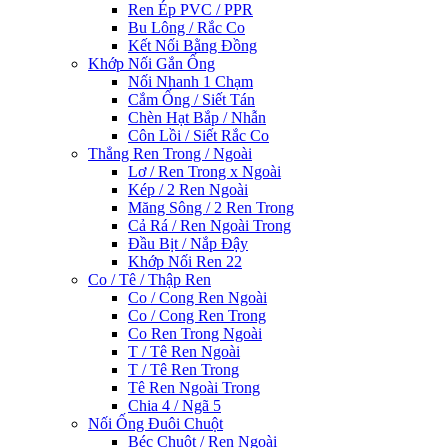
Ren Ép PVC / PPR
Bu Lông / Rắc Co
Kết Nối Bằng Đồng
Khớp Nối Gắn Ống
Nối Nhanh 1 Chạm
Cắm Ống / Siết Tán
Chèn Hạt Bắp / Nhẫn
Côn Lồi / Siết Rắc Co
Thẳng Ren Trong / Ngoài
Lơ / Ren Trong x Ngoài
Kép / 2 Ren Ngoài
Măng Sông / 2 Ren Trong
Cả Rá / Ren Ngoài Trong
Đầu Bịt / Nắp Đậy
Khớp Nối Ren 22
Co / Tê / Thập Ren
Co / Cong Ren Ngoài
Co / Cong Ren Trong
Co Ren Trong Ngoài
T / Tê Ren Ngoài
T / Tê Ren Trong
Tê Ren Ngoài Trong
Chia 4 / Ngã 5
Nối Ống Đuôi Chuột
Béc Chuột / Ren Ngoài