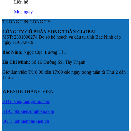
Liên hệ
Mua ngay
THÔNG TIN CÔNG TY
CÔNG TY CỔ PHẦN SONG TOÀN GLOBAL
MST: 2301096274 Do sở kế hoạch và đầu tư tỉnh Bắc Ninh cấp
ngày 11/07/2019
Bắc Ninh
: Ngọc Cục, Lương Tài.
Hồ Chí Minh:
Số 16 Đường S9, Tây Thạnh.
Giờ làm việc: Từ 8:00 đến 17:00 các ngày trong tuần từ Thứ 2 đến
Thứ 7
WEBSITE THÀNH VIÊN
STG: songtoangroup.com
STA: phukiensongtoan.com
SOT: linhkienphukien.vn