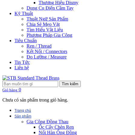
Thương Hiệu Dismy
Dụng Cụ Điện Cầm Tay
Kỹ Thuật
Thuật Ngữ Sản Phẩm
Chia Sẻ Mẹo Vặt
Tìm Hiểu Vật Liệu
Phương Pháp Gia Công
Tiêu Chuẩn
Ren / Thread
Kết Nối / Connectors
Đo Lường / Measure
Tin Tức
Liên hệ
Tìm kiếm
0
Giỏ hàng
Chưa có sản phẩm trong giỏ hàng.
Trang chủ
Sản phẩm
Gia Công Đồng Thau
Ốc Cấy Chèn Ren
Nối Hàn Ống Đồng