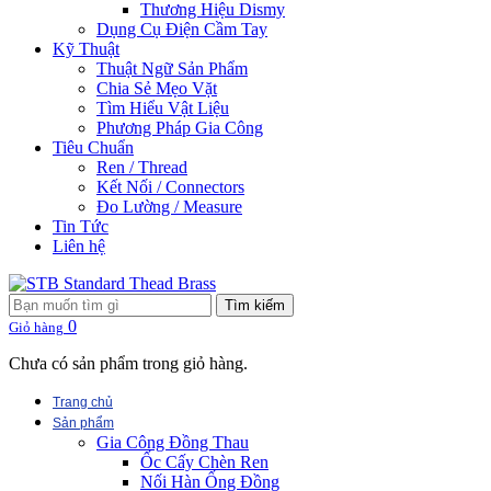
Thương Hiệu Dismy
Dụng Cụ Điện Cầm Tay
Kỹ Thuật
Thuật Ngữ Sản Phẩm
Chia Sẻ Mẹo Vặt
Tìm Hiểu Vật Liệu
Phương Pháp Gia Công
Tiêu Chuẩn
Ren / Thread
Kết Nối / Connectors
Đo Lường / Measure
Tin Tức
Liên hệ
Tìm kiếm
0
Giỏ hàng
Chưa có sản phẩm trong giỏ hàng.
Trang chủ
Sản phẩm
Gia Công Đồng Thau
Ốc Cấy Chèn Ren
Nối Hàn Ống Đồng