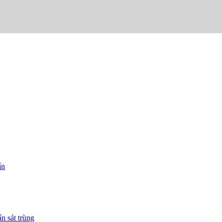
ẩn
n sát trùng