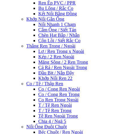
Ren Ép PVC / PPR
Bu Lông / Rắc Co
Kết Nối Bằng Đồng
Khớp Nối Gắn Ống
Nối Nhanh 1 Chạm
Cắm Ống / Siết Tán
Chèn Hạt Bắp / Nhẫn
Côn Lồi / Siết Rắc Co
Thẳng Ren Trong / Ngoài
Lơ / Ren Trong x Ngoài
Kép / 2 Ren Ngoài
Măng Sông / 2 Ren Trong
Cả Rá / Ren Ngoài Trong
Đầu Bịt / Nắp Đậy
Khớp Nối Ren 22
Co / Tê / Thập Ren
Co / Cong Ren Ngoài
Co / Cong Ren Trong
Co Ren Trong Ngoài
T / Tê Ren Ngoài
T / Tê Ren Trong
Tê Ren Ngoài Trong
Chia 4 / Ngã 5
Nối Ống Đuôi Chuột
Béc Chuột / Ren Ngoài