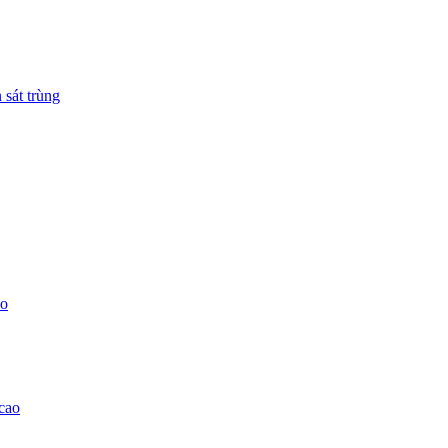
 sát trùng
ao
 cao