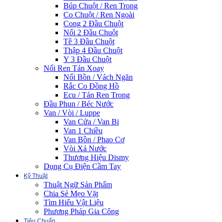
Búp Chuột / Ren Trong
Co Chuột / Ren Ngoài
Cong 2 Đầu Chuột
Nối 2 Đầu Chuột
Tê 3 Đầu Chuột
Thập 4 Đầu Chuột
Y 3 Đầu Chuột
Nối Ren Tán Xoay
Nối Bồn / Vách Ngăn
Rắc Co Đồng Hồ
Ecu / Tán Ren Trong
Đầu Phun / Béc Nước
Van / Vòi / Luppe
Van Cửa / Van Bi
Van 1 Chiều
Van Bồn / Phao Cơ
Vòi Xả Nước
Thương Hiệu Dismy
Dụng Cụ Điện Cầm Tay
Kỹ Thuật
Thuật Ngữ Sản Phẩm
Chia Sẻ Mẹo Vặt
Tìm Hiểu Vật Liệu
Phương Pháp Gia Công
Tiêu Chuẩn