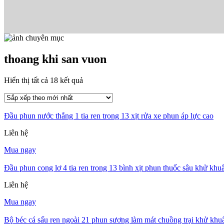
thoang khi san vuon
Đã
Hiển thị tất cả 18 kết quả
sắp
xếp
theo
Đầu phun nước thẳng 1 tia ren trong 13 xịt rửa xe phun áp lực cao
mới
nhất
Liên hệ
Mua ngay
Đầu phun cong lơ 4 tia ren trong 13 bình xịt phun thuốc sâu khử khu
Liên hệ
Mua ngay
Bộ béc cá sấu ren ngoài 21 phun sương làm mát chuồng trại khử khuẩ