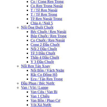
Co / Cong Ren Trong
Co Ren Trong Ngoài
T / Tê Ren Ngoài
T / Tê Ren Trong
Tê Ren Ngoài Trong
Chia 4 / Ngã 5
Nối Ống Đuôi Chuột
Béc Chuột / Ren Ngoài
Búp Chuột / Ren Trong
Co Chuột / Ren Ngoài
Cong 2 Đầu Chuột
Nối 2 Đầu Chuột
Tê 3 Đầu Chuột
Thập 4 Đầu Chuột
Y 3 Đầu Chuột
Nối Ren Tán Xoay
Nối Bồn / Vách Ngăn
Rắc Co Đồng Hồ
Ecu / Tán Ren Trong
Đầu Phun / Béc Nước
Van / Vòi / Luppe
Van Cửa / Van Bi
Van 1 Chiều
Van Bồn / Phao Cơ
Vòi Xả Nước