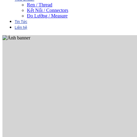
Ren / Thread
Kết Nối / Connectors
Đo Lường / Measure
Tin Tức
Liên hệ