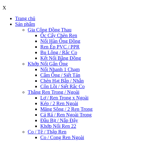
X
Trang chủ
Sản phẩm
Gia Công Đồng Thau
Ốc Cấy Chèn Ren
Nối Hàn Ống Đồng
Ren Ép PVC / PPR
Bu Lông / Rắc Co
Kết Nối Bằng Đồng
Khớp Nối Gắn Ống
Nối Nhanh 1 Chạm
Cắm Ống / Siết Tán
Chèn Hạt Bắp / Nhẫn
Côn Lồi / Siết Rắc Co
Thẳng Ren Trong / Ngoài
Lơ / Ren Trong x Ngoài
Kép / 2 Ren Ngoài
Măng Sông / 2 Ren Trong
Cả Rá / Ren Ngoài Trong
Đầu Bịt / Nắp Đậy
Khớp Nối Ren 22
Co / Tê / Thập Ren
Co / Cong Ren Ngoài