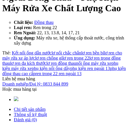
Máy Rửa Xe Chất Lượng Cao
Chất liệu:
Đồng thau
Loại ren:
Ren trong 22
Ren Ngoài:
22, 13, 13.8, 14, 17, 21
Ứng dụng:
Máy rửa xe, hệ thống cấp thoát nước, công trình
xây dựng
Thẻ:
Kết nối ống dẫn nước
lơ nối chắc chắn
lơ ren bền bỉ
lơ ren cho
máy rửa xe áp lực
lơ ren chống gỉ
lơ ren trong 22
lơ ren trong đồng
thau
lơ ren đa kích thước
lơ ren đồng thau
nối ống máy rửa xe
phụ
kiện máy rửa xe
phụ kiện nối ống dây
phụ kiện ren ngoài 13
phụ kiện
đồng thau cao cấp
ren trong 22 ren ngoài 13
Liên hệ mua hàng
Doanh nghiệp/Đại lý: 0833 844 899
Hoặc mua hàng tại
Chi tiết sản phẩm
Thông số kỹ thuật
Đánh giá (0)