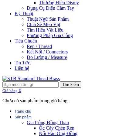
Thương Hiệu Dismy
Dụng Cụ Điện Cầm Tay
Kỹ Thuật
Thuật Ngữ Sản Phẩm
Chia Sẻ Mẹo Vặt
Tìm Hiểu Vật Liệu
Phương Pháp Gia Công
Tiêu Chuẩn
Ren / Thread
Kết Nối / Connectors
Đo Lường / Measure
Tin Tức
Liên hệ
Tìm kiếm
0
Giỏ hàng
Chưa có sản phẩm trong giỏ hàng.
Trang chủ
Sản phẩm
Gia Công Đồng Thau
Ốc Cấy Chèn Ren
Nối Hàn Ống Đồng