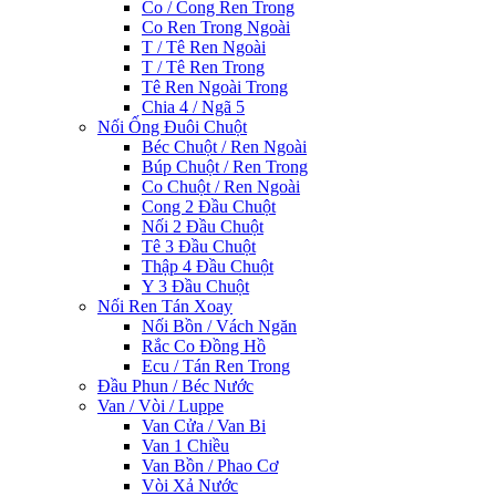
Co / Cong Ren Trong
Co Ren Trong Ngoài
T / Tê Ren Ngoài
T / Tê Ren Trong
Tê Ren Ngoài Trong
Chia 4 / Ngã 5
Nối Ống Đuôi Chuột
Béc Chuột / Ren Ngoài
Búp Chuột / Ren Trong
Co Chuột / Ren Ngoài
Cong 2 Đầu Chuột
Nối 2 Đầu Chuột
Tê 3 Đầu Chuột
Thập 4 Đầu Chuột
Y 3 Đầu Chuột
Nối Ren Tán Xoay
Nối Bồn / Vách Ngăn
Rắc Co Đồng Hồ
Ecu / Tán Ren Trong
Đầu Phun / Béc Nước
Van / Vòi / Luppe
Van Cửa / Van Bi
Van 1 Chiều
Van Bồn / Phao Cơ
Vòi Xả Nước