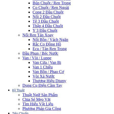
Búp Chuột / Ren Trong
Co Chuột / Ren Ngoài
Cong 2 Đầu Chuột
Nối 2 Đầu Chuột
Tê 3 Đầu Chuột
Thập 4 Đầu Chuột
Y 3 Đầu Chuột
Nối Ren Tán Xoay
Nối Bồn / Vách Ngăn
Rắc Co Đồng Hồ
Ecu / Tán Ren Trong
Đầu Phun / Béc Nước
Van / Vòi / Luppe
Van Cửa / Van Bi
Van 1 Chiều
Van Bồn / Phao Cơ
Vòi Xả Nước
Thương Hiệu Dismy
Dụng Cụ Điện Cầm Tay
Kỹ Thuật
Thuật Ngữ Sản Phẩm
Chia Sẻ Mẹo Vặt
Tìm Hiểu Vật Liệu
Phương Pháp Gia Công
Tiêu Chuẩn