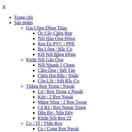
X
Trang chủ
Sản phẩm
Gia Công Đồng Thau
Ốc Cấy Chèn Ren
Nối Hàn Ống Đồng
Ren Ép PVC / PPR
Bu Lông / Rắc Co
Kết Nối Bằng Đồng
Khớp Nối Gắn Ống
Nối Nhanh 1 Chạm
Cắm Ống / Siết Tán
Chèn Hạt Bắp / Nhẫn
Côn Lồi / Siết Rắc Co
Thẳng Ren Trong / Ngoài
Lơ / Ren Trong x Ngoài
Kép / 2 Ren Ngoài
Măng Sông / 2 Ren Trong
Cả Rá / Ren Ngoài Trong
Đầu Bịt / Nắp Đậy
Khớp Nối Ren 22
Co / Tê / Thập Ren
Co / Cong Ren Ngoài