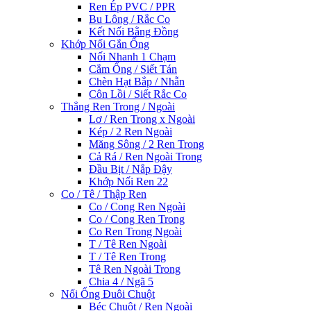
Ren Ép PVC / PPR
Bu Lông / Rắc Co
Kết Nối Bằng Đồng
Khớp Nối Gắn Ống
Nối Nhanh 1 Chạm
Cắm Ống / Siết Tán
Chèn Hạt Bắp / Nhẫn
Côn Lồi / Siết Rắc Co
Thẳng Ren Trong / Ngoài
Lơ / Ren Trong x Ngoài
Kép / 2 Ren Ngoài
Măng Sông / 2 Ren Trong
Cả Rá / Ren Ngoài Trong
Đầu Bịt / Nắp Đậy
Khớp Nối Ren 22
Co / Tê / Thập Ren
Co / Cong Ren Ngoài
Co / Cong Ren Trong
Co Ren Trong Ngoài
T / Tê Ren Ngoài
T / Tê Ren Trong
Tê Ren Ngoài Trong
Chia 4 / Ngã 5
Nối Ống Đuôi Chuột
Béc Chuột / Ren Ngoài