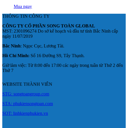
Mua ngay
THÔNG TIN CÔNG TY
CÔNG TY CỔ PHẦN SONG TOÀN GLOBAL
MST: 2301096274 Do sở kế hoạch và đầu tư tỉnh Bắc Ninh cấp
ngày 11/07/2019
Bắc Ninh
: Ngọc Cục, Lương Tài.
Hồ Chí Minh:
Số 16 Đường S9, Tây Thạnh.
Giờ làm việc: Từ 8:00 đến 17:00 các ngày trong tuần từ Thứ 2 đến
Thứ 7
WEBSITE THÀNH VIÊN
STG: songtoangroup.com
STA: phukiensongtoan.com
SOT: linhkienphukien.vn