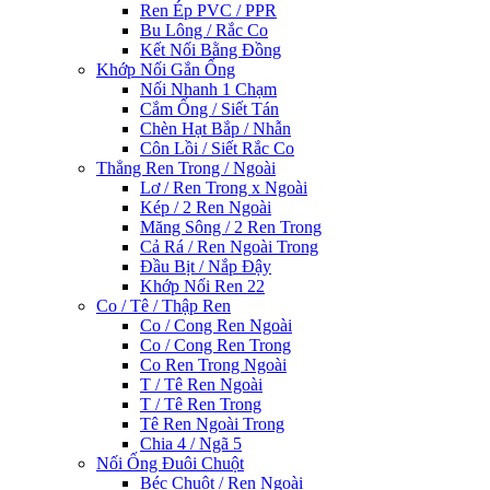
Ren Ép PVC / PPR
Bu Lông / Rắc Co
Kết Nối Bằng Đồng
Khớp Nối Gắn Ống
Nối Nhanh 1 Chạm
Cắm Ống / Siết Tán
Chèn Hạt Bắp / Nhẫn
Côn Lồi / Siết Rắc Co
Thẳng Ren Trong / Ngoài
Lơ / Ren Trong x Ngoài
Kép / 2 Ren Ngoài
Măng Sông / 2 Ren Trong
Cả Rá / Ren Ngoài Trong
Đầu Bịt / Nắp Đậy
Khớp Nối Ren 22
Co / Tê / Thập Ren
Co / Cong Ren Ngoài
Co / Cong Ren Trong
Co Ren Trong Ngoài
T / Tê Ren Ngoài
T / Tê Ren Trong
Tê Ren Ngoài Trong
Chia 4 / Ngã 5
Nối Ống Đuôi Chuột
Béc Chuột / Ren Ngoài