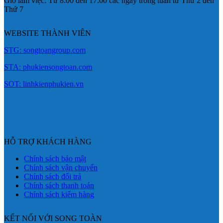
Giờ làm việc: Từ 8:00 đến 17:00 các ngày trong tuần từ Thứ 2 đến
Thứ 7
WEBSITE THÀNH VIÊN
STG: songtoangroup.com
STA: phukiensongtoan.com
SOT: linhkienphukien.vn
HỖ TRỢ KHÁCH HÀNG
Chính sách bảo mật
Chính sách vận chuyển
Chính sách đổi trả
Chính sách thanh toán
Chính sách kiểm hàng
KẾT NỐI VỚI SONG TOÀN