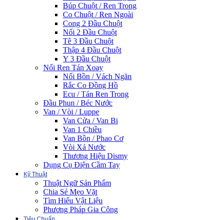
Búp Chuột / Ren Trong
Co Chuột / Ren Ngoài
Cong 2 Đầu Chuột
Nối 2 Đầu Chuột
Tê 3 Đầu Chuột
Thập 4 Đầu Chuột
Y 3 Đầu Chuột
Nối Ren Tán Xoay
Nối Bồn / Vách Ngăn
Rắc Co Đồng Hồ
Ecu / Tán Ren Trong
Đầu Phun / Béc Nước
Van / Vòi / Luppe
Van Cửa / Van Bi
Van 1 Chiều
Van Bồn / Phao Cơ
Vòi Xả Nước
Thương Hiệu Dismy
Dụng Cụ Điện Cầm Tay
Kỹ Thuật
Thuật Ngữ Sản Phẩm
Chia Sẻ Mẹo Vặt
Tìm Hiểu Vật Liệu
Phương Pháp Gia Công
Tiêu Chuẩn