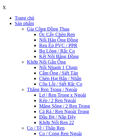
X
Trang chủ
Sản phẩm
Gia Công Đồng Thau
Ốc Cấy Chèn Ren
Nối Hàn Ống Đồng
Ren Ép PVC / PPR
Bu Lông / Rắc Co
Kết Nối Bằng Đồng
Khớp Nối Gắn Ống
Nối Nhanh 1 Chạm
Cắm Ống / Siết Tán
Chèn Hạt Bắp / Nhẫn
Côn Lồi / Siết Rắc Co
Thẳng Ren Trong / Ngoài
Lơ / Ren Trong x Ngoài
Kép / 2 Ren Ngoài
Măng Sông / 2 Ren Trong
Cả Rá / Ren Ngoài Trong
Đầu Bịt / Nắp Đậy
Khớp Nối Ren 22
Co / Tê / Thập Ren
Co / Cong Ren Ngoài