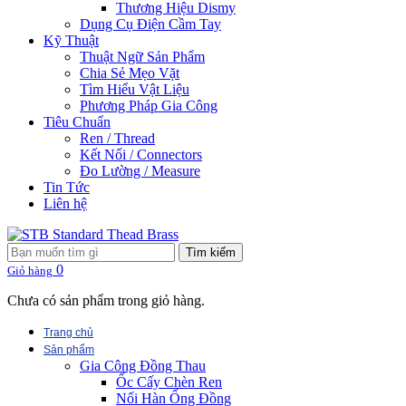
Thương Hiệu Dismy
Dụng Cụ Điện Cầm Tay
Kỹ Thuật
Thuật Ngữ Sản Phẩm
Chia Sẻ Mẹo Vặt
Tìm Hiểu Vật Liệu
Phương Pháp Gia Công
Tiêu Chuẩn
Ren / Thread
Kết Nối / Connectors
Đo Lường / Measure
Tin Tức
Liên hệ
Tìm kiếm
0
Giỏ hàng
Chưa có sản phẩm trong giỏ hàng.
Trang chủ
Sản phẩm
Gia Công Đồng Thau
Ốc Cấy Chèn Ren
Nối Hàn Ống Đồng