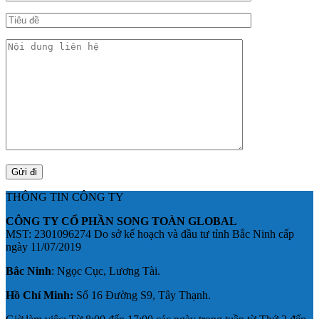
THÔNG TIN CÔNG TY
CÔNG TY CỔ PHẦN SONG TOÀN GLOBAL
MST: 2301096274 Do sở kế hoạch và đầu tư tỉnh Bắc Ninh cấp
ngày 11/07/2019
Bắc Ninh
: Ngọc Cục, Lương Tài.
Hồ Chí Minh:
Số 16 Đường S9, Tây Thạnh.