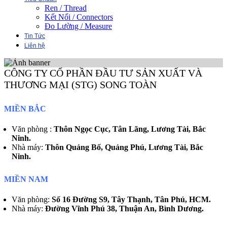
Ren / Thread
Kết Nối / Connectors
Đo Lường / Measure
Tin Tức
Liên hệ
CÔNG TY CỔ PHẦN ĐẦU TƯ SẢN XUẤT VÀ
THƯƠNG MẠI (STG) SONG TOÀN
MIỀN BẮC
Văn phòng :
Thôn Ngọc Cục, Tân Lãng, Lương Tài, Bắc
Ninh.
Nhà máy:
Thôn Quảng Bố, Quảng Phú, Lương Tài, Bắc
Ninh.
MIỀN NAM
Văn phòng:
Số 16 Đường S9, Tây Thạnh, Tân Phú, HCM.
Nhà máy:
Đường Vĩnh Phú 38, Thuận An, Bình Dương.