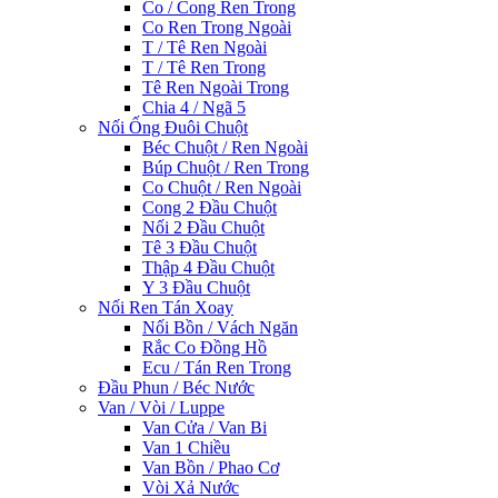
Co / Cong Ren Trong
Co Ren Trong Ngoài
T / Tê Ren Ngoài
T / Tê Ren Trong
Tê Ren Ngoài Trong
Chia 4 / Ngã 5
Nối Ống Đuôi Chuột
Béc Chuột / Ren Ngoài
Búp Chuột / Ren Trong
Co Chuột / Ren Ngoài
Cong 2 Đầu Chuột
Nối 2 Đầu Chuột
Tê 3 Đầu Chuột
Thập 4 Đầu Chuột
Y 3 Đầu Chuột
Nối Ren Tán Xoay
Nối Bồn / Vách Ngăn
Rắc Co Đồng Hồ
Ecu / Tán Ren Trong
Đầu Phun / Béc Nước
Van / Vòi / Luppe
Van Cửa / Van Bi
Van 1 Chiều
Van Bồn / Phao Cơ
Vòi Xả Nước