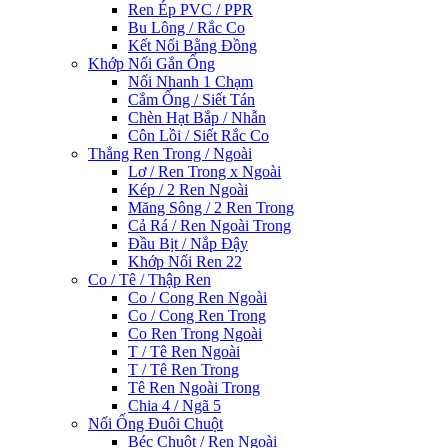
Ren Ép PVC / PPR
Bu Lông / Rắc Co
Kết Nối Bằng Đồng
Khớp Nối Gắn Ống
Nối Nhanh 1 Chạm
Cắm Ống / Siết Tán
Chèn Hạt Bắp / Nhẫn
Côn Lồi / Siết Rắc Co
Thẳng Ren Trong / Ngoài
Lơ / Ren Trong x Ngoài
Kép / 2 Ren Ngoài
Măng Sông / 2 Ren Trong
Cả Rá / Ren Ngoài Trong
Đầu Bịt / Nắp Đậy
Khớp Nối Ren 22
Co / Tê / Thập Ren
Co / Cong Ren Ngoài
Co / Cong Ren Trong
Co Ren Trong Ngoài
T / Tê Ren Ngoài
T / Tê Ren Trong
Tê Ren Ngoài Trong
Chia 4 / Ngã 5
Nối Ống Đuôi Chuột
Béc Chuột / Ren Ngoài