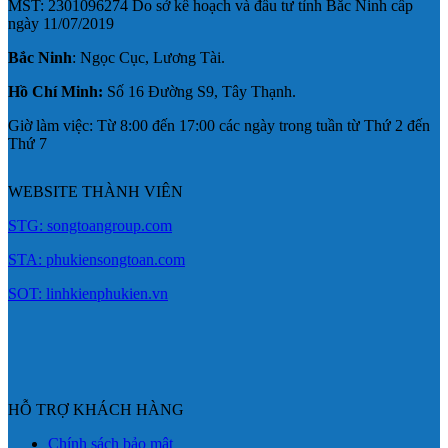
MST: 2301096274 Do sở kế hoạch và đầu tư tỉnh Bắc Ninh cấp
ngày 11/07/2019
Bắc Ninh
: Ngọc Cục, Lương Tài.
Hồ Chí Minh:
Số 16 Đường S9, Tây Thạnh.
Giờ làm việc: Từ 8:00 đến 17:00 các ngày trong tuần từ Thứ 2 đến
Thứ 7
WEBSITE THÀNH VIÊN
STG: songtoangroup.com
STA: phukiensongtoan.com
SOT: linhkienphukien.vn
HỖ TRỢ KHÁCH HÀNG
Chính sách bảo mật