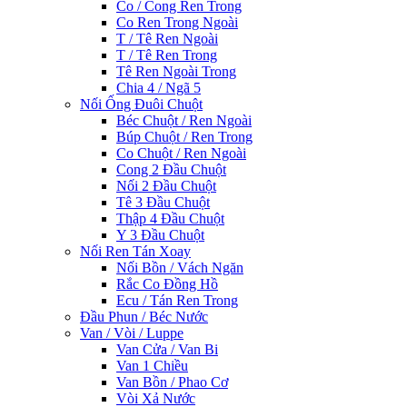
Co / Cong Ren Trong
Co Ren Trong Ngoài
T / Tê Ren Ngoài
T / Tê Ren Trong
Tê Ren Ngoài Trong
Chia 4 / Ngã 5
Nối Ống Đuôi Chuột
Béc Chuột / Ren Ngoài
Búp Chuột / Ren Trong
Co Chuột / Ren Ngoài
Cong 2 Đầu Chuột
Nối 2 Đầu Chuột
Tê 3 Đầu Chuột
Thập 4 Đầu Chuột
Y 3 Đầu Chuột
Nối Ren Tán Xoay
Nối Bồn / Vách Ngăn
Rắc Co Đồng Hồ
Ecu / Tán Ren Trong
Đầu Phun / Béc Nước
Van / Vòi / Luppe
Van Cửa / Van Bi
Van 1 Chiều
Van Bồn / Phao Cơ
Vòi Xả Nước