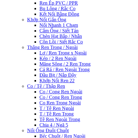
Ren Ép PVC / PPR
Bu Lông / Rắc Co
Kết Nối Bằng Đồng
Khớp Nối Gắn Ống
Nối Nhanh 1 Chạm
Cắm Ống / Siết Tán
Chèn Hạt Bắp / Nhẫn
Côn Lồi / Siết Rắc Co
Thẳng Ren Trong / Ngoài
Lơ / Ren Trong x Ngoài
Kép / 2 Ren Ngoài
Măng Sông / 2 Ren Trong
Cả Rá / Ren Ngoài Trong
Đầu Bịt / Nắp Đậy
Khớp Nối Ren 22
Co / Tê / Thập Ren
Co / Cong Ren Ngoài
Co / Cong Ren Trong
Co Ren Trong Ngoài
T / Tê Ren Ngoài
T / Tê Ren Trong
Tê Ren Ngoài Trong
Chia 4 / Ngã 5
Nối Ống Đuôi Chuột
Béc Chuột / Ren Ngoài