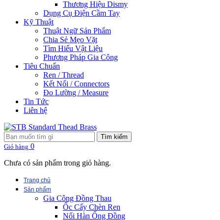
Thương Hiệu Dismy
Dụng Cụ Điện Cầm Tay
Kỹ Thuật
Thuật Ngữ Sản Phẩm
Chia Sẻ Mẹo Vặt
Tìm Hiểu Vật Liệu
Phương Pháp Gia Công
Tiêu Chuẩn
Ren / Thread
Kết Nối / Connectors
Đo Lường / Measure
Tin Tức
Liên hệ
Tìm kiếm
0
Giỏ hàng
Chưa có sản phẩm trong giỏ hàng.
Trang chủ
Sản phẩm
Gia Công Đồng Thau
Ốc Cấy Chèn Ren
Nối Hàn Ống Đồng