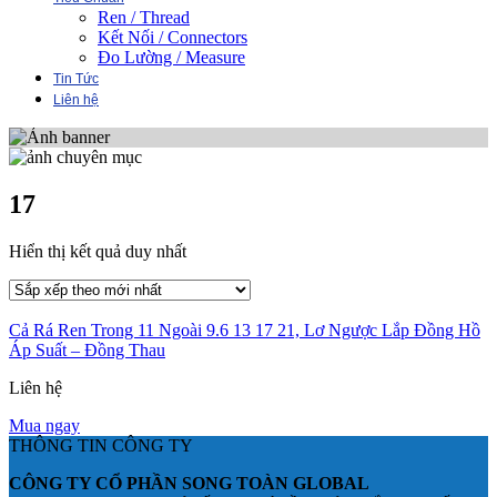
Ren / Thread
Kết Nối / Connectors
Đo Lường / Measure
Tin Tức
Liên hệ
17
Hiển thị kết quả duy nhất
Cả Rá Ren Trong 11 Ngoài 9.6 13 17 21, Lơ Ngược Lắp Đồng Hồ
Áp Suất – Đồng Thau
Liên hệ
Mua ngay
THÔNG TIN CÔNG TY
CÔNG TY CỔ PHẦN SONG TOÀN GLOBAL