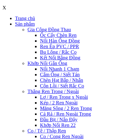
X
Trang chủ
Sản phẩm
Gia Công Đồng Thau
Ốc Cấy Chèn Ren
Nối Hàn Ống Đồng
Ren Ép PVC / PPR
Bu Lông / Rắc Co
Kết Nối Bằng Đồng
Khớp Nối Gắn Ống
Nối Nhanh 1 Chạm
Cắm Ống / Siết Tán
Chèn Hạt Bắp / Nhẫn
Côn Lồi / Siết Rắc Co
Thẳng Ren Trong / Ngoài
Lơ / Ren Trong x Ngoài
Kép / 2 Ren Ngoài
Măng Sông / 2 Ren Trong
Cả Rá / Ren Ngoài Trong
Đầu Bịt / Nắp Đậy
Khớp Nối Ren 22
Co / Tê / Thập Ren
Co / Cong Ren Ngoài