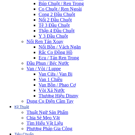
Búp Chuột / Ren Trong
Co Chuột / Ren Ngoài
Cong 2 Đầu Chuột
Nối 2 Đầu Chuột
Tê 3 Đầu Chuột
Thập 4 Đầu Chuột
Y 3 Đầu Chuột
Nối Ren Tán Xoay
Nối Bồn / Vách Ngăn
Rắc Co Đồng Hồ
Ecu / Tán Ren Trong
Đầu Phun / Béc Nước
Van / Vòi / Luppe
Van Cửa / Van Bi
Van 1 Chiều
Van Bồn / Phao Cơ
Vòi Xả Nước
Thương Hiệu Dismy
Dụng Cụ Điện Cầm Tay
Kỹ Thuật
Thuật Ngữ Sản Phẩm
Chia Sẻ Mẹo Vặt
Tìm Hiểu Vật Liệu
Phương Pháp Gia Công
Tiêu Chuẩn