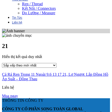
Ren / Thread
Kết Nối / Connectors
Đo Lường / Measure
Tin Tức
Liên hệ
21
Hiển thị kết quả duy nhất
Cả Rá Ren Trong 11 Ngoài 9.6 13 17 21, Lơ Ngược Lắp Đồng Hồ
Áp Suất – Đồng Thau
Liên hệ
Mua ngay
THÔNG TIN CÔNG TY
CÔNG TY CỔ PHẦN SONG TOÀN GLOBAL