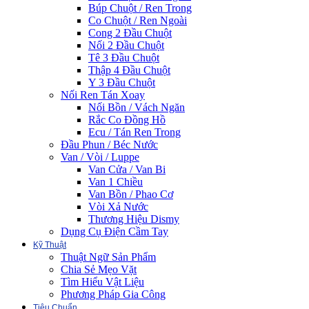
Búp Chuột / Ren Trong
Co Chuột / Ren Ngoài
Cong 2 Đầu Chuột
Nối 2 Đầu Chuột
Tê 3 Đầu Chuột
Thập 4 Đầu Chuột
Y 3 Đầu Chuột
Nối Ren Tán Xoay
Nối Bồn / Vách Ngăn
Rắc Co Đồng Hồ
Ecu / Tán Ren Trong
Đầu Phun / Béc Nước
Van / Vòi / Luppe
Van Cửa / Van Bi
Van 1 Chiều
Van Bồn / Phao Cơ
Vòi Xả Nước
Thương Hiệu Dismy
Dụng Cụ Điện Cầm Tay
Kỹ Thuật
Thuật Ngữ Sản Phẩm
Chia Sẻ Mẹo Vặt
Tìm Hiểu Vật Liệu
Phương Pháp Gia Công
Tiêu Chuẩn