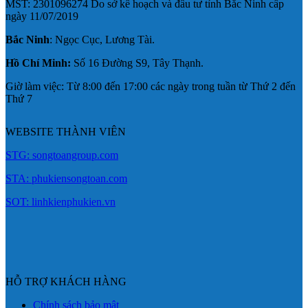
MST: 2301096274 Do sở kế hoạch và đầu tư tỉnh Bắc Ninh cấp
ngày 11/07/2019
Bắc Ninh
: Ngọc Cục, Lương Tài.
Hồ Chí Minh:
Số 16 Đường S9, Tây Thạnh.
Giờ làm việc: Từ 8:00 đến 17:00 các ngày trong tuần từ Thứ 2 đến
Thứ 7
WEBSITE THÀNH VIÊN
STG: songtoangroup.com
STA: phukiensongtoan.com
SOT: linhkienphukien.vn
HỖ TRỢ KHÁCH HÀNG
Chính sách bảo mật