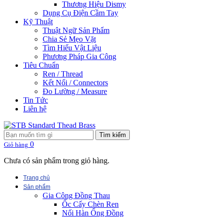
Thương Hiệu Dismy
Dụng Cụ Điện Cầm Tay
Kỹ Thuật
Thuật Ngữ Sản Phẩm
Chia Sẻ Mẹo Vặt
Tìm Hiểu Vật Liệu
Phương Pháp Gia Công
Tiêu Chuẩn
Ren / Thread
Kết Nối / Connectors
Đo Lường / Measure
Tin Tức
Liên hệ
Tìm kiếm
0
Giỏ hàng
Chưa có sản phẩm trong giỏ hàng.
Trang chủ
Sản phẩm
Gia Công Đồng Thau
Ốc Cấy Chèn Ren
Nối Hàn Ống Đồng