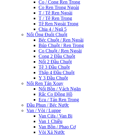
Co / Cong Ren Trong
Co Ren Trong Ngoài
T / Tê Ren Ngoài
T / Tê Ren Trong
Tê Ren Ngoài Trong
Chia 4 / Ngã 5
Nối Ống Đuôi Chuột
Béc Chuột / Ren Ngoài
Búp Chuột / Ren Trong
Co Chuột / Ren Ngoài
Cong 2 Đầu Chuột
Nối 2 Đầu Chuột
Tê 3 Đầu Chuột
Thập 4 Đầu Chuột
Y 3 Đầu Chuột
Nối Ren Tán Xoay
Nối Bồn / Vách Ngăn
Rắc Co Đồng Hồ
Ecu / Tán Ren Trong
Đầu Phun / Béc Nước
Van / Vòi / Luppe
Van Cửa / Van Bi
Van 1 Chiều
Van Bồn / Phao Cơ
Vòi Xả Nước