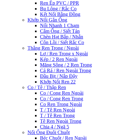
Ren Ép PVC / PPR
Bu Lông / Rắc Co
Kết Nối Bằng Đồng
Khớp Nối Gắn Ống
Nối Nhanh 1 Chạm
Cắm Ống / Siết Tán
Chèn Hạt Bắp / Nhẫn
Côn Lồi / Siết Rắc Co
Thẳng Ren Trong / Ngoài
Lơ / Ren Trong x Ngoài
Kép / 2 Ren Ngoài
Măng Sông / 2 Ren Trong
Cả Rá / Ren Ngoài Trong
Đầu Bịt / Nắp Đậy
Khớp Nối Ren 22
Co / Tê / Thập Ren
Co / Cong Ren Ngoài
Co / Cong Ren Trong
Co Ren Trong Ngoài
T / Tê Ren Ngoài
T / Tê Ren Trong
Tê Ren Ngoài Trong
Chia 4 / Ngã 5
Nối Ống Đuôi Chuột
Béc Chuột / Ren Ngoài