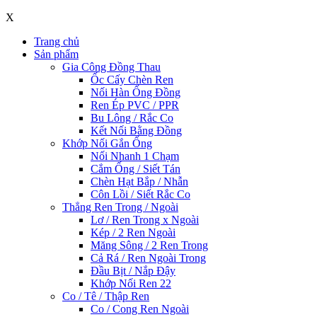
X
Trang chủ
Sản phẩm
Gia Công Đồng Thau
Ốc Cấy Chèn Ren
Nối Hàn Ống Đồng
Ren Ép PVC / PPR
Bu Lông / Rắc Co
Kết Nối Bằng Đồng
Khớp Nối Gắn Ống
Nối Nhanh 1 Chạm
Cắm Ống / Siết Tán
Chèn Hạt Bắp / Nhẫn
Côn Lồi / Siết Rắc Co
Thẳng Ren Trong / Ngoài
Lơ / Ren Trong x Ngoài
Kép / 2 Ren Ngoài
Măng Sông / 2 Ren Trong
Cả Rá / Ren Ngoài Trong
Đầu Bịt / Nắp Đậy
Khớp Nối Ren 22
Co / Tê / Thập Ren
Co / Cong Ren Ngoài