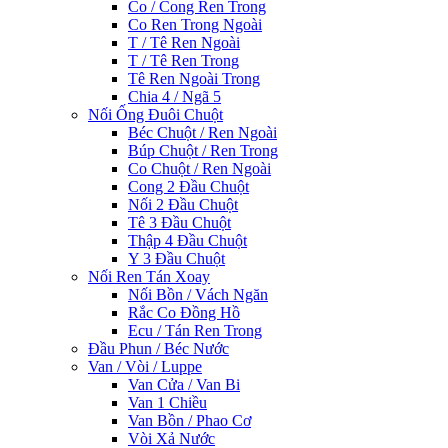
Co / Cong Ren Trong
Co Ren Trong Ngoài
T / Tê Ren Ngoài
T / Tê Ren Trong
Tê Ren Ngoài Trong
Chia 4 / Ngã 5
Nối Ống Đuôi Chuột
Béc Chuột / Ren Ngoài
Búp Chuột / Ren Trong
Co Chuột / Ren Ngoài
Cong 2 Đầu Chuột
Nối 2 Đầu Chuột
Tê 3 Đầu Chuột
Thập 4 Đầu Chuột
Y 3 Đầu Chuột
Nối Ren Tán Xoay
Nối Bồn / Vách Ngăn
Rắc Co Đồng Hồ
Ecu / Tán Ren Trong
Đầu Phun / Béc Nước
Van / Vòi / Luppe
Van Cửa / Van Bi
Van 1 Chiều
Van Bồn / Phao Cơ
Vòi Xả Nước