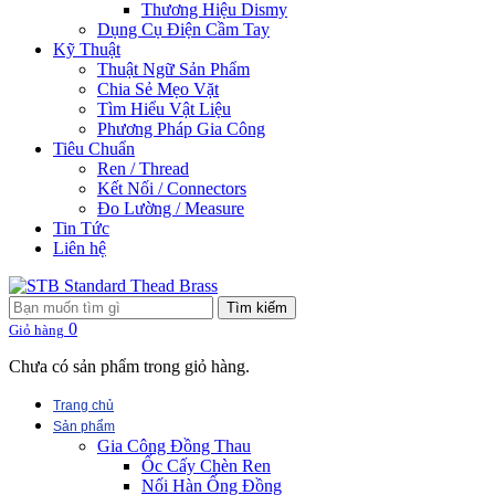
Thương Hiệu Dismy
Dụng Cụ Điện Cầm Tay
Kỹ Thuật
Thuật Ngữ Sản Phẩm
Chia Sẻ Mẹo Vặt
Tìm Hiểu Vật Liệu
Phương Pháp Gia Công
Tiêu Chuẩn
Ren / Thread
Kết Nối / Connectors
Đo Lường / Measure
Tin Tức
Liên hệ
Tìm kiếm
0
Giỏ hàng
Chưa có sản phẩm trong giỏ hàng.
Trang chủ
Sản phẩm
Gia Công Đồng Thau
Ốc Cấy Chèn Ren
Nối Hàn Ống Đồng