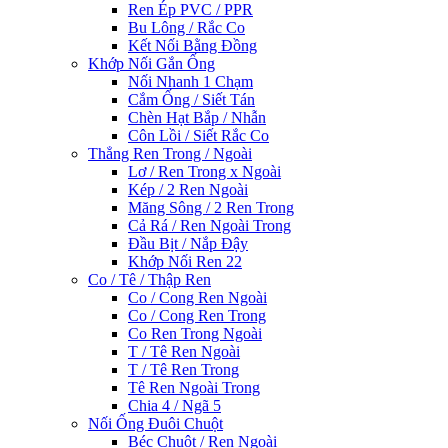
Ren Ép PVC / PPR
Bu Lông / Rắc Co
Kết Nối Bằng Đồng
Khớp Nối Gắn Ống
Nối Nhanh 1 Chạm
Cắm Ống / Siết Tán
Chèn Hạt Bắp / Nhẫn
Côn Lồi / Siết Rắc Co
Thẳng Ren Trong / Ngoài
Lơ / Ren Trong x Ngoài
Kép / 2 Ren Ngoài
Măng Sông / 2 Ren Trong
Cả Rá / Ren Ngoài Trong
Đầu Bịt / Nắp Đậy
Khớp Nối Ren 22
Co / Tê / Thập Ren
Co / Cong Ren Ngoài
Co / Cong Ren Trong
Co Ren Trong Ngoài
T / Tê Ren Ngoài
T / Tê Ren Trong
Tê Ren Ngoài Trong
Chia 4 / Ngã 5
Nối Ống Đuôi Chuột
Béc Chuột / Ren Ngoài