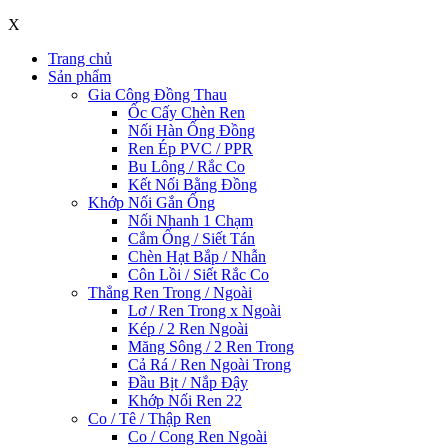
X
Trang chủ
Sản phẩm
Gia Công Đồng Thau
Ốc Cấy Chèn Ren
Nối Hàn Ống Đồng
Ren Ép PVC / PPR
Bu Lông / Rắc Co
Kết Nối Bằng Đồng
Khớp Nối Gắn Ống
Nối Nhanh 1 Chạm
Cắm Ống / Siết Tán
Chèn Hạt Bắp / Nhẫn
Côn Lồi / Siết Rắc Co
Thẳng Ren Trong / Ngoài
Lơ / Ren Trong x Ngoài
Kép / 2 Ren Ngoài
Măng Sông / 2 Ren Trong
Cả Rá / Ren Ngoài Trong
Đầu Bịt / Nắp Đậy
Khớp Nối Ren 22
Co / Tê / Thập Ren
Co / Cong Ren Ngoài