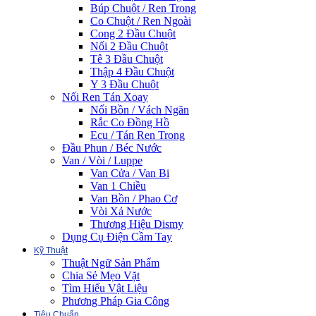
Búp Chuột / Ren Trong
Co Chuột / Ren Ngoài
Cong 2 Đầu Chuột
Nối 2 Đầu Chuột
Tê 3 Đầu Chuột
Thập 4 Đầu Chuột
Y 3 Đầu Chuột
Nối Ren Tán Xoay
Nối Bồn / Vách Ngăn
Rắc Co Đồng Hồ
Ecu / Tán Ren Trong
Đầu Phun / Béc Nước
Van / Vòi / Luppe
Van Cửa / Van Bi
Van 1 Chiều
Van Bồn / Phao Cơ
Vòi Xả Nước
Thương Hiệu Dismy
Dụng Cụ Điện Cầm Tay
Kỹ Thuật
Thuật Ngữ Sản Phẩm
Chia Sẻ Mẹo Vặt
Tìm Hiểu Vật Liệu
Phương Pháp Gia Công
Tiêu Chuẩn