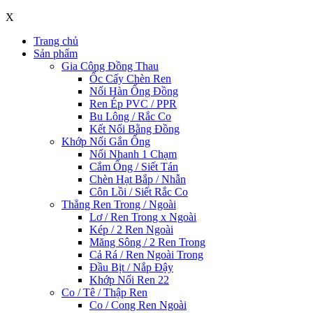
X
Trang chủ
Sản phẩm
Gia Công Đồng Thau
Ốc Cấy Chèn Ren
Nối Hàn Ống Đồng
Ren Ép PVC / PPR
Bu Lông / Rắc Co
Kết Nối Bằng Đồng
Khớp Nối Gắn Ống
Nối Nhanh 1 Chạm
Cắm Ống / Siết Tán
Chèn Hạt Bắp / Nhẫn
Côn Lồi / Siết Rắc Co
Thẳng Ren Trong / Ngoài
Lơ / Ren Trong x Ngoài
Kép / 2 Ren Ngoài
Măng Sông / 2 Ren Trong
Cả Rá / Ren Ngoài Trong
Đầu Bịt / Nắp Đậy
Khớp Nối Ren 22
Co / Tê / Thập Ren
Co / Cong Ren Ngoài