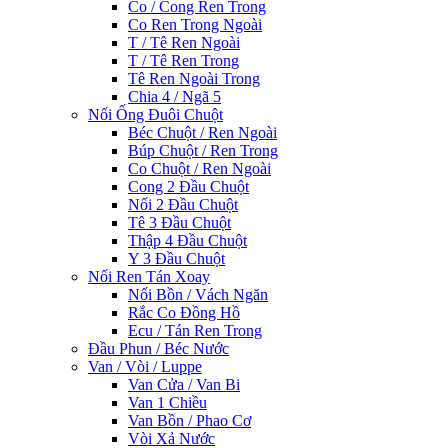
Co / Cong Ren Trong
Co Ren Trong Ngoài
T / Tê Ren Ngoài
T / Tê Ren Trong
Tê Ren Ngoài Trong
Chia 4 / Ngã 5
Nối Ống Đuôi Chuột
Béc Chuột / Ren Ngoài
Búp Chuột / Ren Trong
Co Chuột / Ren Ngoài
Cong 2 Đầu Chuột
Nối 2 Đầu Chuột
Tê 3 Đầu Chuột
Thập 4 Đầu Chuột
Y 3 Đầu Chuột
Nối Ren Tán Xoay
Nối Bồn / Vách Ngăn
Rắc Co Đồng Hồ
Ecu / Tán Ren Trong
Đầu Phun / Béc Nước
Van / Vòi / Luppe
Van Cửa / Van Bi
Van 1 Chiều
Van Bồn / Phao Cơ
Vòi Xả Nước