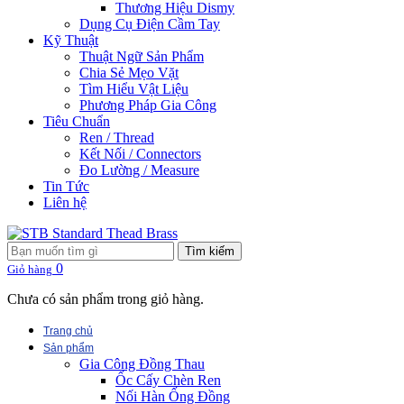
Thương Hiệu Dismy
Dụng Cụ Điện Cầm Tay
Kỹ Thuật
Thuật Ngữ Sản Phẩm
Chia Sẻ Mẹo Vặt
Tìm Hiểu Vật Liệu
Phương Pháp Gia Công
Tiêu Chuẩn
Ren / Thread
Kết Nối / Connectors
Đo Lường / Measure
Tin Tức
Liên hệ
Tìm kiếm
0
Giỏ hàng
Chưa có sản phẩm trong giỏ hàng.
Trang chủ
Sản phẩm
Gia Công Đồng Thau
Ốc Cấy Chèn Ren
Nối Hàn Ống Đồng