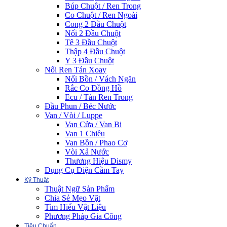
Búp Chuột / Ren Trong
Co Chuột / Ren Ngoài
Cong 2 Đầu Chuột
Nối 2 Đầu Chuột
Tê 3 Đầu Chuột
Thập 4 Đầu Chuột
Y 3 Đầu Chuột
Nối Ren Tán Xoay
Nối Bồn / Vách Ngăn
Rắc Co Đồng Hồ
Ecu / Tán Ren Trong
Đầu Phun / Béc Nước
Van / Vòi / Luppe
Van Cửa / Van Bi
Van 1 Chiều
Van Bồn / Phao Cơ
Vòi Xả Nước
Thương Hiệu Dismy
Dụng Cụ Điện Cầm Tay
Kỹ Thuật
Thuật Ngữ Sản Phẩm
Chia Sẻ Mẹo Vặt
Tìm Hiểu Vật Liệu
Phương Pháp Gia Công
Tiêu Chuẩn