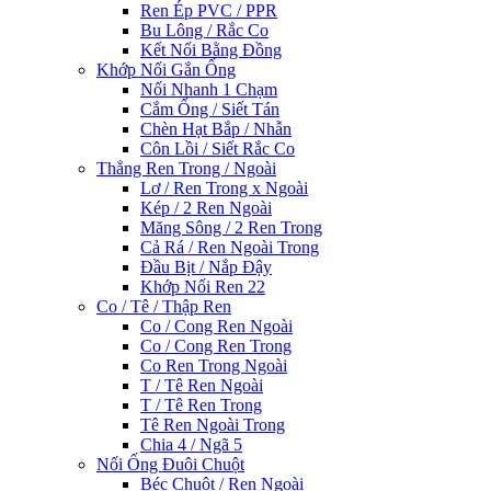
Ren Ép PVC / PPR
Bu Lông / Rắc Co
Kết Nối Bằng Đồng
Khớp Nối Gắn Ống
Nối Nhanh 1 Chạm
Cắm Ống / Siết Tán
Chèn Hạt Bắp / Nhẫn
Côn Lồi / Siết Rắc Co
Thẳng Ren Trong / Ngoài
Lơ / Ren Trong x Ngoài
Kép / 2 Ren Ngoài
Măng Sông / 2 Ren Trong
Cả Rá / Ren Ngoài Trong
Đầu Bịt / Nắp Đậy
Khớp Nối Ren 22
Co / Tê / Thập Ren
Co / Cong Ren Ngoài
Co / Cong Ren Trong
Co Ren Trong Ngoài
T / Tê Ren Ngoài
T / Tê Ren Trong
Tê Ren Ngoài Trong
Chia 4 / Ngã 5
Nối Ống Đuôi Chuột
Béc Chuột / Ren Ngoài