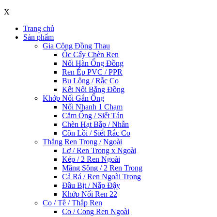
X
Trang chủ
Sản phẩm
Gia Công Đồng Thau
Ốc Cấy Chèn Ren
Nối Hàn Ống Đồng
Ren Ép PVC / PPR
Bu Lông / Rắc Co
Kết Nối Bằng Đồng
Khớp Nối Gắn Ống
Nối Nhanh 1 Chạm
Cắm Ống / Siết Tán
Chèn Hạt Bắp / Nhẫn
Côn Lồi / Siết Rắc Co
Thẳng Ren Trong / Ngoài
Lơ / Ren Trong x Ngoài
Kép / 2 Ren Ngoài
Măng Sông / 2 Ren Trong
Cả Rá / Ren Ngoài Trong
Đầu Bịt / Nắp Đậy
Khớp Nối Ren 22
Co / Tê / Thập Ren
Co / Cong Ren Ngoài