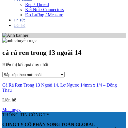
Ren / Thread
Kết Nối / Connectors
Đo Lường / Measure
Tin Tức
Liên hệ
cả rá ren trong 13 ngoài 14
Hiển thị kết quả duy nhất
Cả Rá Ren Trong 13 Ngoài 14, Lơ Ngược 14mm x 1/4 – Đồng
Thau
Liên hệ
Mua ngay
THÔNG TIN CÔNG TY
CÔNG TY CỔ PHẦN SONG TOÀN GLOBAL