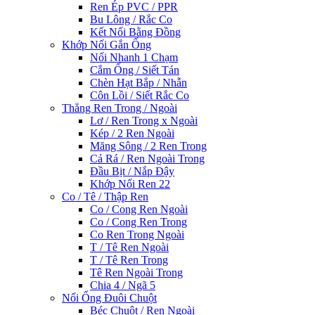
Ren Ép PVC / PPR
Bu Lông / Rắc Co
Kết Nối Bằng Đồng
Khớp Nối Gắn Ống
Nối Nhanh 1 Chạm
Cắm Ống / Siết Tán
Chèn Hạt Bắp / Nhẫn
Côn Lồi / Siết Rắc Co
Thẳng Ren Trong / Ngoài
Lơ / Ren Trong x Ngoài
Kép / 2 Ren Ngoài
Măng Sông / 2 Ren Trong
Cả Rá / Ren Ngoài Trong
Đầu Bịt / Nắp Đậy
Khớp Nối Ren 22
Co / Tê / Thập Ren
Co / Cong Ren Ngoài
Co / Cong Ren Trong
Co Ren Trong Ngoài
T / Tê Ren Ngoài
T / Tê Ren Trong
Tê Ren Ngoài Trong
Chia 4 / Ngã 5
Nối Ống Đuôi Chuột
Béc Chuột / Ren Ngoài