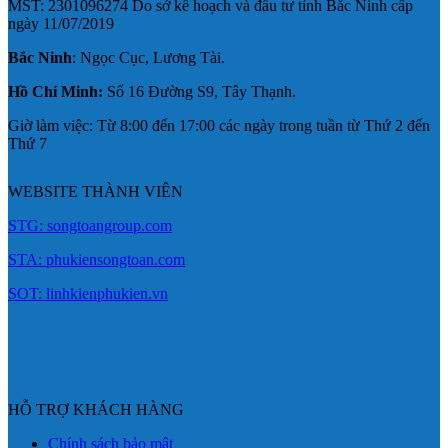
MST: 2301096274 Do sở kế hoạch và đầu tư tỉnh Bắc Ninh cấp
ngày 11/07/2019
Bắc Ninh
: Ngọc Cục, Lương Tài.
Hồ Chí Minh:
Số 16 Đường S9, Tây Thạnh.
Giờ làm việc: Từ 8:00 đến 17:00 các ngày trong tuần từ Thứ 2 đến
Thứ 7
WEBSITE THÀNH VIÊN
STG: songtoangroup.com
STA: phukiensongtoan.com
SOT: linhkienphukien.vn
HỖ TRỢ KHÁCH HÀNG
Chính sách bảo mật