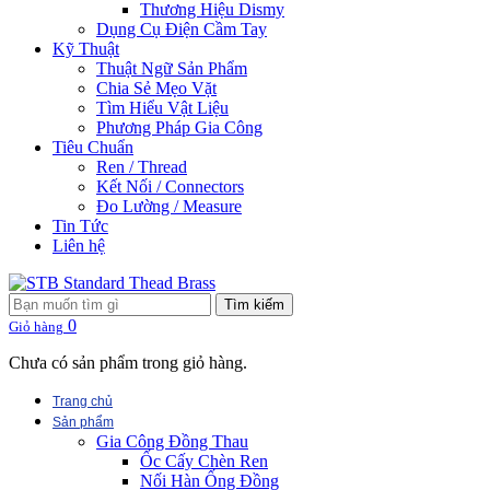
Thương Hiệu Dismy
Dụng Cụ Điện Cầm Tay
Kỹ Thuật
Thuật Ngữ Sản Phẩm
Chia Sẻ Mẹo Vặt
Tìm Hiểu Vật Liệu
Phương Pháp Gia Công
Tiêu Chuẩn
Ren / Thread
Kết Nối / Connectors
Đo Lường / Measure
Tin Tức
Liên hệ
Tìm kiếm
0
Giỏ hàng
Chưa có sản phẩm trong giỏ hàng.
Trang chủ
Sản phẩm
Gia Công Đồng Thau
Ốc Cấy Chèn Ren
Nối Hàn Ống Đồng