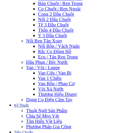
Búp Chuột / Ren Trong
Co Chuột / Ren Ngoài
Cong 2 Đầu Chuột
Nối 2 Đầu Chuột
Tê 3 Đầu Chuột
Thập 4 Đầu Chuột
Y 3 Đầu Chuột
Nối Ren Tán Xoay
Nối Bồn / Vách Ngăn
Rắc Co Đồng Hồ
Ecu / Tán Ren Trong
Đầu Phun / Béc Nước
Van / Vòi / Luppe
Van Cửa / Van Bi
Van 1 Chiều
Van Bồn / Phao Cơ
Vòi Xả Nước
Thương Hiệu Dismy
Dụng Cụ Điện Cầm Tay
Kỹ Thuật
Thuật Ngữ Sản Phẩm
Chia Sẻ Mẹo Vặt
Tìm Hiểu Vật Liệu
Phương Pháp Gia Công
Tiêu Chuẩn