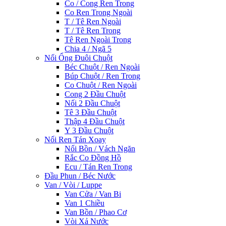
Co / Cong Ren Trong
Co Ren Trong Ngoài
T / Tê Ren Ngoài
T / Tê Ren Trong
Tê Ren Ngoài Trong
Chia 4 / Ngã 5
Nối Ống Đuôi Chuột
Béc Chuột / Ren Ngoài
Búp Chuột / Ren Trong
Co Chuột / Ren Ngoài
Cong 2 Đầu Chuột
Nối 2 Đầu Chuột
Tê 3 Đầu Chuột
Thập 4 Đầu Chuột
Y 3 Đầu Chuột
Nối Ren Tán Xoay
Nối Bồn / Vách Ngăn
Rắc Co Đồng Hồ
Ecu / Tán Ren Trong
Đầu Phun / Béc Nước
Van / Vòi / Luppe
Van Cửa / Van Bi
Van 1 Chiều
Van Bồn / Phao Cơ
Vòi Xả Nước