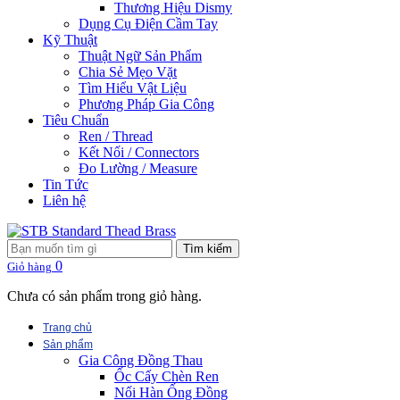
Thương Hiệu Dismy
Dụng Cụ Điện Cầm Tay
Kỹ Thuật
Thuật Ngữ Sản Phẩm
Chia Sẻ Mẹo Vặt
Tìm Hiểu Vật Liệu
Phương Pháp Gia Công
Tiêu Chuẩn
Ren / Thread
Kết Nối / Connectors
Đo Lường / Measure
Tin Tức
Liên hệ
Tìm kiếm
0
Giỏ hàng
Chưa có sản phẩm trong giỏ hàng.
Trang chủ
Sản phẩm
Gia Công Đồng Thau
Ốc Cấy Chèn Ren
Nối Hàn Ống Đồng