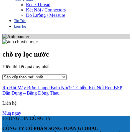
Ren / Thread
Kết Nối / Connectors
Đo Lường / Measure
Tin Tức
Liên hệ
chõ rọ lọc nước
Hiển thị kết quả duy nhất
Rọ Hút Máy Bơm Luppe Bơm Nước 1 Chiều Kết Nối Ren BSP
Dân Dụng – Bằng Đồng Thau
Liên hệ
Mua ngay
THÔNG TIN CÔNG TY
CÔNG TY CỔ PHẦN SONG TOÀN GLOBAL