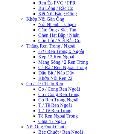
Ren Ép PVC / PPR
Bu Lông / Rắc Co
Kết Nối Bằng Đồng
Khớp Nối Gắn Ống
Nối Nhanh 1 Chạm
Cắm Ống / Siết Tán
Chèn Hạt Bắp / Nhẫn
Côn Lồi / Siết Rắc Co
Thẳng Ren Trong / Ngoài
Lơ / Ren Trong x Ngoài
Kép / 2 Ren Ngoài
Măng Sông / 2 Ren Trong
Cả Rá / Ren Ngoài Trong
Đầu Bịt / Nắp Đậy
Khớp Nối Ren 22
Co / Tê / Thập Ren
Co / Cong Ren Ngoài
Co / Cong Ren Trong
Co Ren Trong Ngoài
T / Tê Ren Ngoài
T / Tê Ren Trong
Tê Ren Ngoài Trong
Chia 4 / Ngã 5
Nối Ống Đuôi Chuột
Béc Chuột / Ren Ngoài