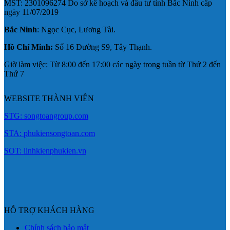
MST: 2301096274 Do sở kế hoạch và đầu tư tỉnh Bắc Ninh cấp
ngày 11/07/2019
Bắc Ninh
: Ngọc Cục, Lương Tài.
Hồ Chí Minh:
Số 16 Đường S9, Tây Thạnh.
Giờ làm việc: Từ 8:00 đến 17:00 các ngày trong tuần từ Thứ 2 đến
Thứ 7
WEBSITE THÀNH VIÊN
STG: songtoangroup.com
STA: phukiensongtoan.com
SOT: linhkienphukien.vn
HỖ TRỢ KHÁCH HÀNG
Chính sách bảo mật