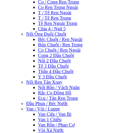
Co / Cong Ren Trong
Co Ren Trong Ngoài
T / Tê Ren Ngoài
T / Tê Ren Trong
Tê Ren Ngoài Trong
Chia 4 / Ngã 5
Nối Ống Đuôi Chuột
Béc Chuột / Ren Ngoài
Búp Chuột / Ren Trong
Co Chuột / Ren Ngoài
Cong 2 Đầu Chuột
Nối 2 Đầu Chuột
Tê 3 Đầu Chuột
Thập 4 Đầu Chuột
Y 3 Đầu Chuột
Nối Ren Tán Xoay
Nối Bồn / Vách Ngăn
Rắc Co Đồng Hồ
Ecu / Tán Ren Trong
Đầu Phun / Béc Nước
Van / Vòi / Luppe
Van Cửa / Van Bi
Van 1 Chiều
Van Bồn / Phao Cơ
Vòi Xả Nước