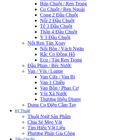
Búp Chuột / Ren Trong
Co Chuột / Ren Ngoài
Cong 2 Đầu Chuột
Nối 2 Đầu Chuột
Tê 3 Đầu Chuột
Thập 4 Đầu Chuột
Y 3 Đầu Chuột
Nối Ren Tán Xoay
Nối Bồn / Vách Ngăn
Rắc Co Đồng Hồ
Ecu / Tán Ren Trong
Đầu Phun / Béc Nước
Van / Vòi / Luppe
Van Cửa / Van Bi
Van 1 Chiều
Van Bồn / Phao Cơ
Vòi Xả Nước
Thương Hiệu Dismy
Dụng Cụ Điện Cầm Tay
Kỹ Thuật
Thuật Ngữ Sản Phẩm
Chia Sẻ Mẹo Vặt
Tìm Hiểu Vật Liệu
Phương Pháp Gia Công
Tiêu Chuẩn