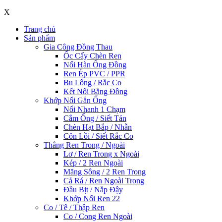
X
Trang chủ
Sản phẩm
Gia Công Đồng Thau
Ốc Cấy Chèn Ren
Nối Hàn Ống Đồng
Ren Ép PVC / PPR
Bu Lông / Rắc Co
Kết Nối Bằng Đồng
Khớp Nối Gắn Ống
Nối Nhanh 1 Chạm
Cắm Ống / Siết Tán
Chèn Hạt Bắp / Nhẫn
Côn Lồi / Siết Rắc Co
Thẳng Ren Trong / Ngoài
Lơ / Ren Trong x Ngoài
Kép / 2 Ren Ngoài
Măng Sông / 2 Ren Trong
Cả Rá / Ren Ngoài Trong
Đầu Bịt / Nắp Đậy
Khớp Nối Ren 22
Co / Tê / Thập Ren
Co / Cong Ren Ngoài