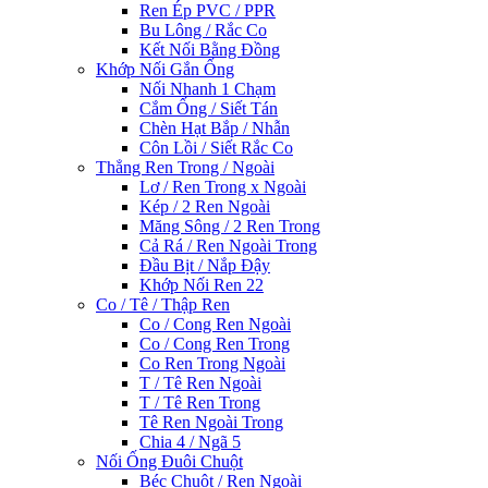
Ren Ép PVC / PPR
Bu Lông / Rắc Co
Kết Nối Bằng Đồng
Khớp Nối Gắn Ống
Nối Nhanh 1 Chạm
Cắm Ống / Siết Tán
Chèn Hạt Bắp / Nhẫn
Côn Lồi / Siết Rắc Co
Thẳng Ren Trong / Ngoài
Lơ / Ren Trong x Ngoài
Kép / 2 Ren Ngoài
Măng Sông / 2 Ren Trong
Cả Rá / Ren Ngoài Trong
Đầu Bịt / Nắp Đậy
Khớp Nối Ren 22
Co / Tê / Thập Ren
Co / Cong Ren Ngoài
Co / Cong Ren Trong
Co Ren Trong Ngoài
T / Tê Ren Ngoài
T / Tê Ren Trong
Tê Ren Ngoài Trong
Chia 4 / Ngã 5
Nối Ống Đuôi Chuột
Béc Chuột / Ren Ngoài