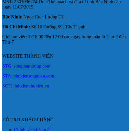
MST: 2301096274 Do sở kế hoạch và đầu tư tỉnh Bắc Ninh cấp
ngày 11/07/2019
Bắc Ninh
: Ngọc Cục, Lương Tài.
Hồ Chí Minh:
Số 16 Đường S9, Tây Thạnh.
Giờ làm việc: Từ 8:00 đến 17:00 các ngày trong tuần từ Thứ 2 đến
Thứ 7
WEBSITE THÀNH VIÊN
STG: songtoangroup.com
STA: phukiensongtoan.com
SOT: linhkienphukien.vn
HỖ TRỢ KHÁCH HÀNG
Chính sách bảo mật