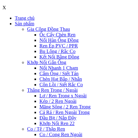
X
Trang chủ
Sản phẩm
Gia Công Đồng Thau
Ốc Cấy Chèn Ren
Nối Hàn Ống Đồng
Ren Ép PVC / PPR
Bu Lông / Rắc Co
Kết Nối Bằng Đồng
Khớp Nối Gắn Ống
Nối Nhanh 1 Chạm
Cắm Ống / Siết Tán
Chèn Hạt Bắp / Nhẫn
Côn Lồi / Siết Rắc Co
Thẳng Ren Trong / Ngoài
Lơ / Ren Trong x Ngoài
Kép / 2 Ren Ngoài
Măng Sông / 2 Ren Trong
Cả Rá / Ren Ngoài Trong
Đầu Bịt / Nắp Đậy
Khớp Nối Ren 22
Co / Tê / Thập Ren
Co / Cong Ren Ngoài