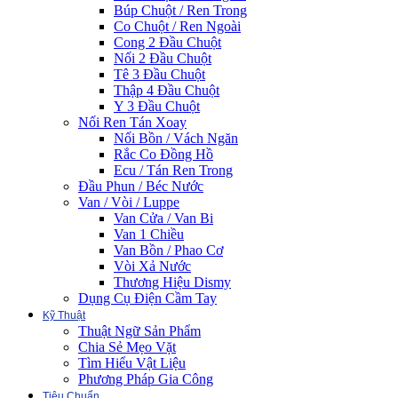
Búp Chuột / Ren Trong
Co Chuột / Ren Ngoài
Cong 2 Đầu Chuột
Nối 2 Đầu Chuột
Tê 3 Đầu Chuột
Thập 4 Đầu Chuột
Y 3 Đầu Chuột
Nối Ren Tán Xoay
Nối Bồn / Vách Ngăn
Rắc Co Đồng Hồ
Ecu / Tán Ren Trong
Đầu Phun / Béc Nước
Van / Vòi / Luppe
Van Cửa / Van Bi
Van 1 Chiều
Van Bồn / Phao Cơ
Vòi Xả Nước
Thương Hiệu Dismy
Dụng Cụ Điện Cầm Tay
Kỹ Thuật
Thuật Ngữ Sản Phẩm
Chia Sẻ Mẹo Vặt
Tìm Hiểu Vật Liệu
Phương Pháp Gia Công
Tiêu Chuẩn