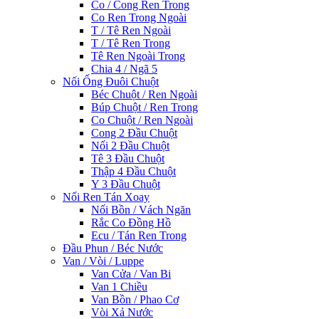
Co / Cong Ren Trong
Co Ren Trong Ngoài
T / Tê Ren Ngoài
T / Tê Ren Trong
Tê Ren Ngoài Trong
Chia 4 / Ngã 5
Nối Ống Đuôi Chuột
Béc Chuột / Ren Ngoài
Búp Chuột / Ren Trong
Co Chuột / Ren Ngoài
Cong 2 Đầu Chuột
Nối 2 Đầu Chuột
Tê 3 Đầu Chuột
Thập 4 Đầu Chuột
Y 3 Đầu Chuột
Nối Ren Tán Xoay
Nối Bồn / Vách Ngăn
Rắc Co Đồng Hồ
Ecu / Tán Ren Trong
Đầu Phun / Béc Nước
Van / Vòi / Luppe
Van Cửa / Van Bi
Van 1 Chiều
Van Bồn / Phao Cơ
Vòi Xả Nước