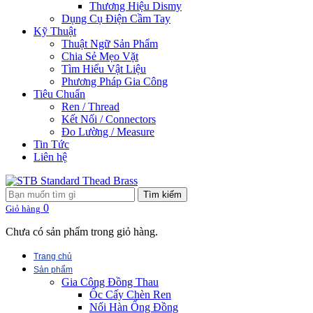
Thương Hiệu Dismy
Dụng Cụ Điện Cầm Tay
Kỹ Thuật
Thuật Ngữ Sản Phẩm
Chia Sẻ Mẹo Vặt
Tìm Hiểu Vật Liệu
Phương Pháp Gia Công
Tiêu Chuẩn
Ren / Thread
Kết Nối / Connectors
Đo Lường / Measure
Tin Tức
Liên hệ
Tìm kiếm
0
Giỏ hàng
Chưa có sản phẩm trong giỏ hàng.
Trang chủ
Sản phẩm
Gia Công Đồng Thau
Ốc Cấy Chèn Ren
Nối Hàn Ống Đồng