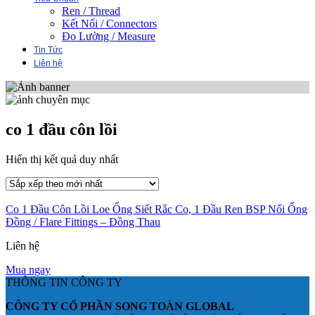
Ren / Thread
Kết Nối / Connectors
Đo Lường / Measure
Tin Tức
Liên hệ
co 1 đầu côn lồi
Hiển thị kết quả duy nhất
Co 1 Đầu Côn Lồi Loe Ống Siết Rắc Co, 1 Đầu Ren BSP Nối Ống
Đồng / Flare Fittings – Đồng Thau
Liên hệ
Mua ngay
THÔNG TIN CÔNG TY
CÔNG TY CỔ PHẦN SONG TOÀN GLOBAL