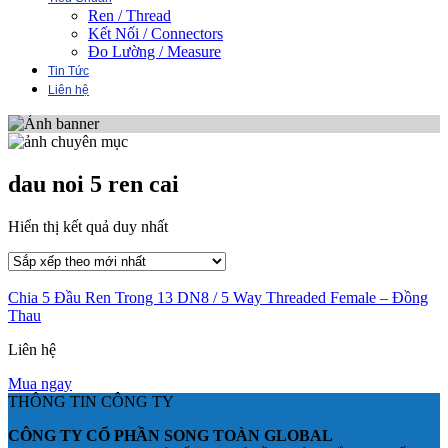
Ren / Thread
Kết Nối / Connectors
Đo Lường / Measure
Tin Tức
Liên hệ
dau noi 5 ren cai
Hiển thị kết quả duy nhất
Chia 5 Đầu Ren Trong 13 DN8 / 5 Way Threaded Female – Đồng
Thau
Liên hệ
Mua ngay
THÔNG TIN CÔNG TY
CÔNG TY CỔ PHẦN SONG TOÀN GLOBAL