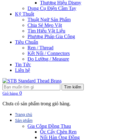
Thương Hiệu Dismy
Dụng Cụ Điện Cầm Tay
Kỹ Thuật
Thuật Ngữ Sản Phẩm
Chia Sẻ Mẹo Vặt
Tìm Hiểu Vật Liệu
Phương Pháp Gia Công
Tiêu Chuẩn
Ren / Thread
Kết Nối / Connectors
Đo Lường / Measure
Tin Tức
Liên hệ
Tìm kiếm
0
Giỏ hàng
Chưa có sản phẩm trong giỏ hàng.
Trang chủ
Sản phẩm
Gia Công Đồng Thau
Ốc Cấy Chèn Ren
Nối Hàn Ống Đồng