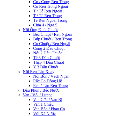
Co / Cong Ren Trong
Co Ren Trong Ngoài
T / Tê Ren Ngoài
T / Tê Ren Trong
Tê Ren Ngoài Trong
Chia 4 / Ngã 5
Nối Ống Đuôi Chuột
Béc Chuột / Ren Ngoài
Búp Chuột / Ren Trong
Co Chuột / Ren Ngoài
Cong 2 Đầu Chuột
Nối 2 Đầu Chuột
Tê 3 Đầu Chuột
Thập 4 Đầu Chuột
Y 3 Đầu Chuột
Nối Ren Tán Xoay
Nối Bồn / Vách Ngăn
Rắc Co Đồng Hồ
Ecu / Tán Ren Trong
Đầu Phun / Béc Nước
Van / Vòi / Luppe
Van Cửa / Van Bi
Van 1 Chiều
Van Bồn / Phao Cơ
Vòi Xả Nước