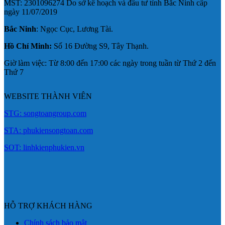
MST: 2301096274 Do sở kế hoạch và đầu tư tỉnh Bắc Ninh cấp
ngày 11/07/2019
Bắc Ninh
: Ngọc Cục, Lương Tài.
Hồ Chí Minh:
Số 16 Đường S9, Tây Thạnh.
Giờ làm việc: Từ 8:00 đến 17:00 các ngày trong tuần từ Thứ 2 đến
Thứ 7
WEBSITE THÀNH VIÊN
STG: songtoangroup.com
STA: phukiensongtoan.com
SOT: linhkienphukien.vn
HỖ TRỢ KHÁCH HÀNG
Chính sách bảo mật