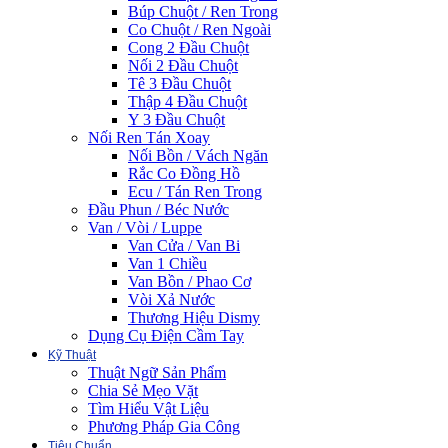
Búp Chuột / Ren Trong
Co Chuột / Ren Ngoài
Cong 2 Đầu Chuột
Nối 2 Đầu Chuột
Tê 3 Đầu Chuột
Thập 4 Đầu Chuột
Y 3 Đầu Chuột
Nối Ren Tán Xoay
Nối Bồn / Vách Ngăn
Rắc Co Đồng Hồ
Ecu / Tán Ren Trong
Đầu Phun / Béc Nước
Van / Vòi / Luppe
Van Cửa / Van Bi
Van 1 Chiều
Van Bồn / Phao Cơ
Vòi Xả Nước
Thương Hiệu Dismy
Dụng Cụ Điện Cầm Tay
Kỹ Thuật
Thuật Ngữ Sản Phẩm
Chia Sẻ Mẹo Vặt
Tìm Hiểu Vật Liệu
Phương Pháp Gia Công
Tiêu Chuẩn