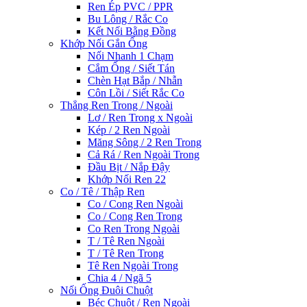
Ren Ép PVC / PPR
Bu Lông / Rắc Co
Kết Nối Bằng Đồng
Khớp Nối Gắn Ống
Nối Nhanh 1 Chạm
Cắm Ống / Siết Tán
Chèn Hạt Bắp / Nhẫn
Côn Lồi / Siết Rắc Co
Thẳng Ren Trong / Ngoài
Lơ / Ren Trong x Ngoài
Kép / 2 Ren Ngoài
Măng Sông / 2 Ren Trong
Cả Rá / Ren Ngoài Trong
Đầu Bịt / Nắp Đậy
Khớp Nối Ren 22
Co / Tê / Thập Ren
Co / Cong Ren Ngoài
Co / Cong Ren Trong
Co Ren Trong Ngoài
T / Tê Ren Ngoài
T / Tê Ren Trong
Tê Ren Ngoài Trong
Chia 4 / Ngã 5
Nối Ống Đuôi Chuột
Béc Chuột / Ren Ngoài