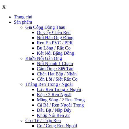
X
Trang chủ
Sản phẩm
Gia Công Đồng Thau
Ốc Cấy Chèn Ren
Nối Hàn Ống Đồng
Ren Ép PVC / PPR
Bu Lông / Rắc Co
Kết Nối Bằng Đồng
Khớp Nối Gắn Ống
Nối Nhanh 1 Chạm
Cắm Ống / Siết Tán
Chèn Hạt Bắp / Nhẫn
Côn Lồi / Siết Rắc Co
Thẳng Ren Trong / Ngoài
Lơ / Ren Trong x Ngoài
Kép / 2 Ren Ngoài
Măng Sông / 2 Ren Trong
Cả Rá / Ren Ngoài Trong
Đầu Bịt / Nắp Đậy
Khớp Nối Ren 22
Co / Tê / Thập Ren
Co / Cong Ren Ngoài