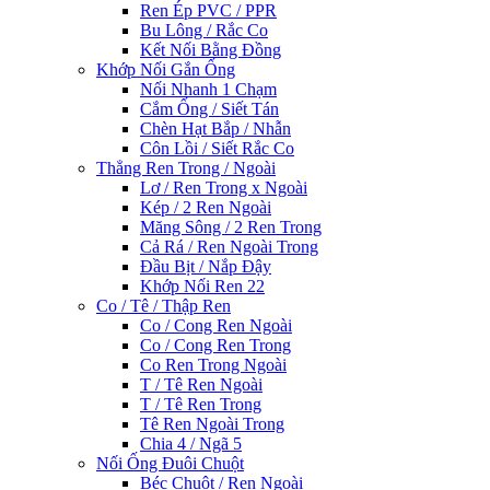
Ren Ép PVC / PPR
Bu Lông / Rắc Co
Kết Nối Bằng Đồng
Khớp Nối Gắn Ống
Nối Nhanh 1 Chạm
Cắm Ống / Siết Tán
Chèn Hạt Bắp / Nhẫn
Côn Lồi / Siết Rắc Co
Thẳng Ren Trong / Ngoài
Lơ / Ren Trong x Ngoài
Kép / 2 Ren Ngoài
Măng Sông / 2 Ren Trong
Cả Rá / Ren Ngoài Trong
Đầu Bịt / Nắp Đậy
Khớp Nối Ren 22
Co / Tê / Thập Ren
Co / Cong Ren Ngoài
Co / Cong Ren Trong
Co Ren Trong Ngoài
T / Tê Ren Ngoài
T / Tê Ren Trong
Tê Ren Ngoài Trong
Chia 4 / Ngã 5
Nối Ống Đuôi Chuột
Béc Chuột / Ren Ngoài