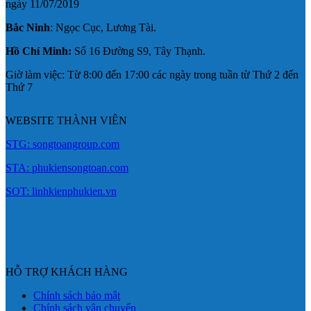
ngày 11/07/2019
Bắc Ninh
: Ngọc Cục, Lương Tài.
Hồ Chí Minh:
Số 16 Đường S9, Tây Thạnh.
Giờ làm việc: Từ 8:00 đến 17:00 các ngày trong tuần từ Thứ 2 đến
Thứ 7
WEBSITE THÀNH VIÊN
STG: songtoangroup.com
STA: phukiensongtoan.com
SOT: linhkienphukien.vn
HỖ TRỢ KHÁCH HÀNG
Chính sách bảo mật
Chính sách vận chuyển