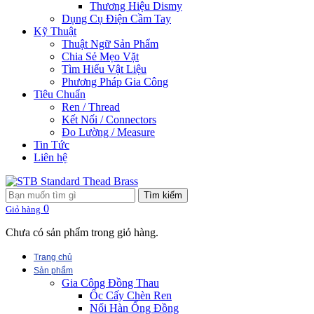
Thương Hiệu Dismy
Dụng Cụ Điện Cầm Tay
Kỹ Thuật
Thuật Ngữ Sản Phẩm
Chia Sẻ Mẹo Vặt
Tìm Hiểu Vật Liệu
Phương Pháp Gia Công
Tiêu Chuẩn
Ren / Thread
Kết Nối / Connectors
Đo Lường / Measure
Tin Tức
Liên hệ
Tìm kiếm
0
Giỏ hàng
Chưa có sản phẩm trong giỏ hàng.
Trang chủ
Sản phẩm
Gia Công Đồng Thau
Ốc Cấy Chèn Ren
Nối Hàn Ống Đồng