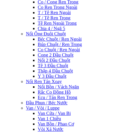
Co / Cong Ren Trong
Co Ren Trong Ngoài
T / Tê Ren Ngoài
T / Tê Ren Trong
Tê Ren Ngoài Trong
Chia 4 / Ngã 5
Nối Ống Đuôi Chuột
Béc Chuột / Ren Ngoài
Búp Chuột / Ren Trong
Co Chuột / Ren Ngoài
Cong 2 Đầu Chuột
Nối 2 Đầu Chuột
Tê 3 Đầu Chuột
Thập 4 Đầu Chuột
Y 3 Đầu Chuột
Nối Ren Tán Xoay
Nối Bồn / Vách Ngăn
Rắc Co Đồng Hồ
Ecu / Tán Ren Trong
Đầu Phun / Béc Nước
Van / Vòi / Luppe
Van Cửa / Van Bi
Van 1 Chiều
Van Bồn / Phao Cơ
Vòi Xả Nước