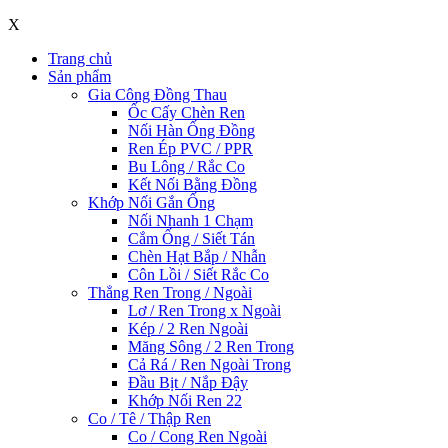
X
Trang chủ
Sản phẩm
Gia Công Đồng Thau
Ốc Cấy Chèn Ren
Nối Hàn Ống Đồng
Ren Ép PVC / PPR
Bu Lông / Rắc Co
Kết Nối Bằng Đồng
Khớp Nối Gắn Ống
Nối Nhanh 1 Chạm
Cắm Ống / Siết Tán
Chèn Hạt Bắp / Nhẫn
Côn Lồi / Siết Rắc Co
Thẳng Ren Trong / Ngoài
Lơ / Ren Trong x Ngoài
Kép / 2 Ren Ngoài
Măng Sông / 2 Ren Trong
Cả Rá / Ren Ngoài Trong
Đầu Bịt / Nắp Đậy
Khớp Nối Ren 22
Co / Tê / Thập Ren
Co / Cong Ren Ngoài