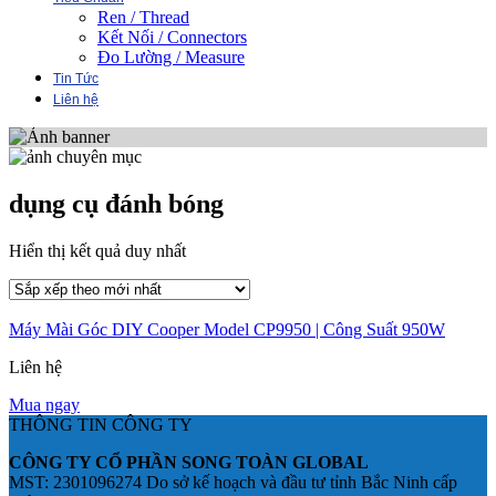
Ren / Thread
Kết Nối / Connectors
Đo Lường / Measure
Tin Tức
Liên hệ
dụng cụ đánh bóng
Hiển thị kết quả duy nhất
Máy Mài Góc DIY Cooper Model CP9950 | Công Suất 950W
Liên hệ
Mua ngay
THÔNG TIN CÔNG TY
CÔNG TY CỔ PHẦN SONG TOÀN GLOBAL
MST: 2301096274 Do sở kế hoạch và đầu tư tỉnh Bắc Ninh cấp