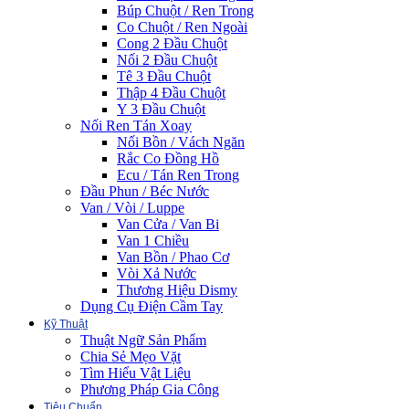
Búp Chuột / Ren Trong
Co Chuột / Ren Ngoài
Cong 2 Đầu Chuột
Nối 2 Đầu Chuột
Tê 3 Đầu Chuột
Thập 4 Đầu Chuột
Y 3 Đầu Chuột
Nối Ren Tán Xoay
Nối Bồn / Vách Ngăn
Rắc Co Đồng Hồ
Ecu / Tán Ren Trong
Đầu Phun / Béc Nước
Van / Vòi / Luppe
Van Cửa / Van Bi
Van 1 Chiều
Van Bồn / Phao Cơ
Vòi Xả Nước
Thương Hiệu Dismy
Dụng Cụ Điện Cầm Tay
Kỹ Thuật
Thuật Ngữ Sản Phẩm
Chia Sẻ Mẹo Vặt
Tìm Hiểu Vật Liệu
Phương Pháp Gia Công
Tiêu Chuẩn