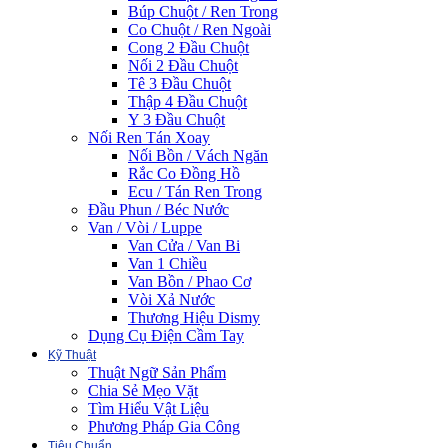
Búp Chuột / Ren Trong
Co Chuột / Ren Ngoài
Cong 2 Đầu Chuột
Nối 2 Đầu Chuột
Tê 3 Đầu Chuột
Thập 4 Đầu Chuột
Y 3 Đầu Chuột
Nối Ren Tán Xoay
Nối Bồn / Vách Ngăn
Rắc Co Đồng Hồ
Ecu / Tán Ren Trong
Đầu Phun / Béc Nước
Van / Vòi / Luppe
Van Cửa / Van Bi
Van 1 Chiều
Van Bồn / Phao Cơ
Vòi Xả Nước
Thương Hiệu Dismy
Dụng Cụ Điện Cầm Tay
Kỹ Thuật
Thuật Ngữ Sản Phẩm
Chia Sẻ Mẹo Vặt
Tìm Hiểu Vật Liệu
Phương Pháp Gia Công
Tiêu Chuẩn