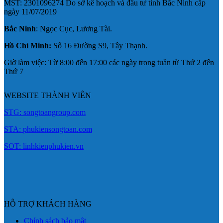
MST: 2301096274 Do sở kế hoạch và đầu tư tỉnh Bắc Ninh cấp
ngày 11/07/2019
Bắc Ninh
: Ngọc Cục, Lương Tài.
Hồ Chí Minh:
Số 16 Đường S9, Tây Thạnh.
Giờ làm việc: Từ 8:00 đến 17:00 các ngày trong tuần từ Thứ 2 đến
Thứ 7
WEBSITE THÀNH VIÊN
STG: songtoangroup.com
STA: phukiensongtoan.com
SOT: linhkienphukien.vn
HỖ TRỢ KHÁCH HÀNG
Chính sách bảo mật