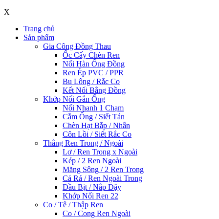
X
Trang chủ
Sản phẩm
Gia Công Đồng Thau
Ốc Cấy Chèn Ren
Nối Hàn Ống Đồng
Ren Ép PVC / PPR
Bu Lông / Rắc Co
Kết Nối Bằng Đồng
Khớp Nối Gắn Ống
Nối Nhanh 1 Chạm
Cắm Ống / Siết Tán
Chèn Hạt Bắp / Nhẫn
Côn Lồi / Siết Rắc Co
Thẳng Ren Trong / Ngoài
Lơ / Ren Trong x Ngoài
Kép / 2 Ren Ngoài
Măng Sông / 2 Ren Trong
Cả Rá / Ren Ngoài Trong
Đầu Bịt / Nắp Đậy
Khớp Nối Ren 22
Co / Tê / Thập Ren
Co / Cong Ren Ngoài