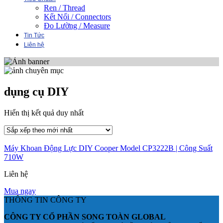
Ren / Thread
Kết Nối / Connectors
Đo Lường / Measure
Tin Tức
Liên hệ
dụng cụ DIY
Hiển thị kết quả duy nhất
Máy Khoan Động Lực DIY Cooper Model CP3222B | Công Suất
710W
Liên hệ
Mua ngay
THÔNG TIN CÔNG TY
CÔNG TY CỔ PHẦN SONG TOÀN GLOBAL