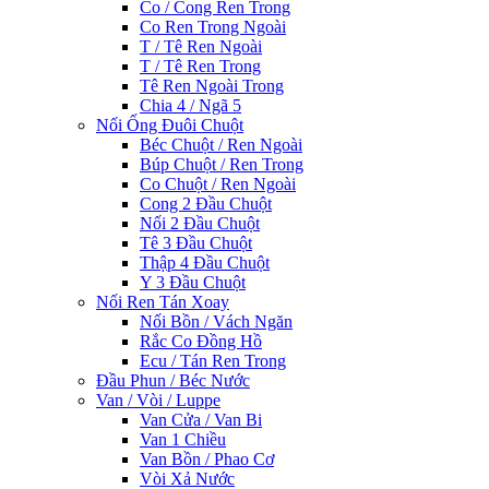
Co / Cong Ren Trong
Co Ren Trong Ngoài
T / Tê Ren Ngoài
T / Tê Ren Trong
Tê Ren Ngoài Trong
Chia 4 / Ngã 5
Nối Ống Đuôi Chuột
Béc Chuột / Ren Ngoài
Búp Chuột / Ren Trong
Co Chuột / Ren Ngoài
Cong 2 Đầu Chuột
Nối 2 Đầu Chuột
Tê 3 Đầu Chuột
Thập 4 Đầu Chuột
Y 3 Đầu Chuột
Nối Ren Tán Xoay
Nối Bồn / Vách Ngăn
Rắc Co Đồng Hồ
Ecu / Tán Ren Trong
Đầu Phun / Béc Nước
Van / Vòi / Luppe
Van Cửa / Van Bi
Van 1 Chiều
Van Bồn / Phao Cơ
Vòi Xả Nước