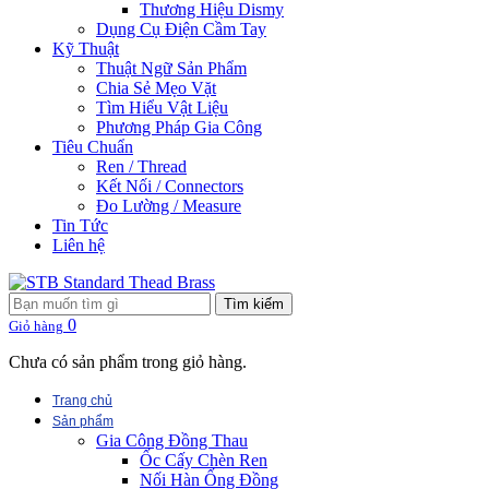
Thương Hiệu Dismy
Dụng Cụ Điện Cầm Tay
Kỹ Thuật
Thuật Ngữ Sản Phẩm
Chia Sẻ Mẹo Vặt
Tìm Hiểu Vật Liệu
Phương Pháp Gia Công
Tiêu Chuẩn
Ren / Thread
Kết Nối / Connectors
Đo Lường / Measure
Tin Tức
Liên hệ
Tìm kiếm
0
Giỏ hàng
Chưa có sản phẩm trong giỏ hàng.
Trang chủ
Sản phẩm
Gia Công Đồng Thau
Ốc Cấy Chèn Ren
Nối Hàn Ống Đồng