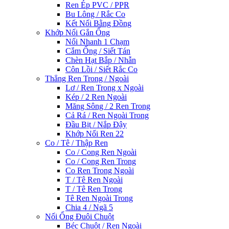
Ren Ép PVC / PPR
Bu Lông / Rắc Co
Kết Nối Bằng Đồng
Khớp Nối Gắn Ống
Nối Nhanh 1 Chạm
Cắm Ống / Siết Tán
Chèn Hạt Bắp / Nhẫn
Côn Lồi / Siết Rắc Co
Thẳng Ren Trong / Ngoài
Lơ / Ren Trong x Ngoài
Kép / 2 Ren Ngoài
Măng Sông / 2 Ren Trong
Cả Rá / Ren Ngoài Trong
Đầu Bịt / Nắp Đậy
Khớp Nối Ren 22
Co / Tê / Thập Ren
Co / Cong Ren Ngoài
Co / Cong Ren Trong
Co Ren Trong Ngoài
T / Tê Ren Ngoài
T / Tê Ren Trong
Tê Ren Ngoài Trong
Chia 4 / Ngã 5
Nối Ống Đuôi Chuột
Béc Chuột / Ren Ngoài