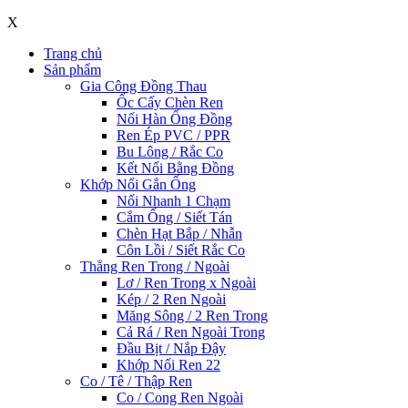
X
Trang chủ
Sản phẩm
Gia Công Đồng Thau
Ốc Cấy Chèn Ren
Nối Hàn Ống Đồng
Ren Ép PVC / PPR
Bu Lông / Rắc Co
Kết Nối Bằng Đồng
Khớp Nối Gắn Ống
Nối Nhanh 1 Chạm
Cắm Ống / Siết Tán
Chèn Hạt Bắp / Nhẫn
Côn Lồi / Siết Rắc Co
Thẳng Ren Trong / Ngoài
Lơ / Ren Trong x Ngoài
Kép / 2 Ren Ngoài
Măng Sông / 2 Ren Trong
Cả Rá / Ren Ngoài Trong
Đầu Bịt / Nắp Đậy
Khớp Nối Ren 22
Co / Tê / Thập Ren
Co / Cong Ren Ngoài