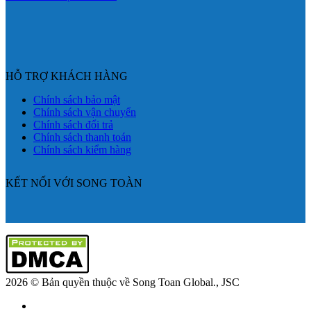
HỖ TRỢ KHÁCH HÀNG
Chính sách bảo mật
Chính sách vận chuyển
Chính sách đổi trả
Chính sách thanh toán
Chính sách kiểm hàng
KẾT NỐI VỚI SONG TOÀN
2026 © Bản quyền thuộc về Song Toan Global., JSC