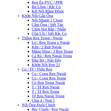
Ren Ép PVC / PPR
Bu Lông / Rắc Co
Kết Nối Bằng Đồng
Khớp Nối Gắn Ống
Nối Nhanh 1 Chạm
Cắm Ống / Siết Tán
Chèn Hạt Bắp / Nhẫn
Côn Lồi / Siết Rắc Co
Thẳng Ren Trong / Ngoài
Lơ / Ren Trong x Ngoài
Kép / 2 Ren Ngoài
Măng Sông / 2 Ren Trong
Cả Rá / Ren Ngoài Trong
Đầu Bịt / Nắp Đậy
Khớp Nối Ren 22
Co / Tê / Thập Ren
Co / Cong Ren Ngoài
Co / Cong Ren Trong
Co Ren Trong Ngoài
T / Tê Ren Ngoài
T / Tê Ren Trong
Tê Ren Ngoài Trong
Chia 4 / Ngã 5
Nối Ống Đuôi Chuột
Béc Chuột / Ren Ngoài