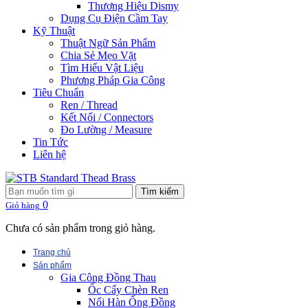
Thương Hiệu Dismy
Dụng Cụ Điện Cầm Tay
Kỹ Thuật
Thuật Ngữ Sản Phẩm
Chia Sẻ Mẹo Vặt
Tìm Hiểu Vật Liệu
Phương Pháp Gia Công
Tiêu Chuẩn
Ren / Thread
Kết Nối / Connectors
Đo Lường / Measure
Tin Tức
Liên hệ
Tìm kiếm
0
Giỏ hàng
Chưa có sản phẩm trong giỏ hàng.
Trang chủ
Sản phẩm
Gia Công Đồng Thau
Ốc Cấy Chèn Ren
Nối Hàn Ống Đồng