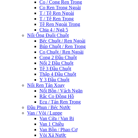
Co / Cong Ren Trong
Co Ren Trong Ngoài
T / Tê Ren Ngoài
T / Tê Ren Trong
Tê Ren Ngoài Trong
Chia 4 / Ngã 5
Nối Ống Đuôi Chuột
Béc Chuột / Ren Ngoài
Búp Chuột / Ren Trong
Co Chuột / Ren Ngoài
Cong 2 Đầu Chuột
Nối 2 Đầu Chuột
Tê 3 Đầu Chuột
Thập 4 Đầu Chuột
Y 3 Đầu Chuột
Nối Ren Tán Xoay
Nối Bồn / Vách Ngăn
Rắc Co Đồng Hồ
Ecu / Tán Ren Trong
Đầu Phun / Béc Nước
Van / Vòi / Luppe
Van Cửa / Van Bi
Van 1 Chiều
Van Bồn / Phao Cơ
Vòi Xả Nước