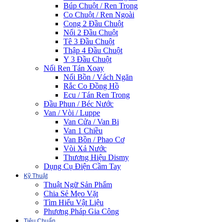
Búp Chuột / Ren Trong
Co Chuột / Ren Ngoài
Cong 2 Đầu Chuột
Nối 2 Đầu Chuột
Tê 3 Đầu Chuột
Thập 4 Đầu Chuột
Y 3 Đầu Chuột
Nối Ren Tán Xoay
Nối Bồn / Vách Ngăn
Rắc Co Đồng Hồ
Ecu / Tán Ren Trong
Đầu Phun / Béc Nước
Van / Vòi / Luppe
Van Cửa / Van Bi
Van 1 Chiều
Van Bồn / Phao Cơ
Vòi Xả Nước
Thương Hiệu Dismy
Dụng Cụ Điện Cầm Tay
Kỹ Thuật
Thuật Ngữ Sản Phẩm
Chia Sẻ Mẹo Vặt
Tìm Hiểu Vật Liệu
Phương Pháp Gia Công
Tiêu Chuẩn