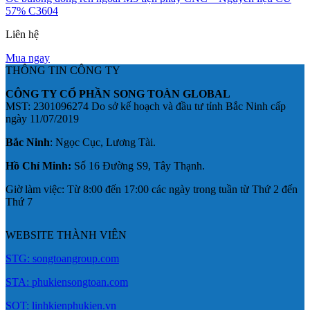
57% C3604
Liên hệ
Mua ngay
THÔNG TIN CÔNG TY
CÔNG TY CỔ PHẦN SONG TOÀN GLOBAL
MST: 2301096274 Do sở kế hoạch và đầu tư tỉnh Bắc Ninh cấp
ngày 11/07/2019
Bắc Ninh
: Ngọc Cục, Lương Tài.
Hồ Chí Minh:
Số 16 Đường S9, Tây Thạnh.
Giờ làm việc: Từ 8:00 đến 17:00 các ngày trong tuần từ Thứ 2 đến
Thứ 7
WEBSITE THÀNH VIÊN
STG: songtoangroup.com
STA: phukiensongtoan.com
SOT: linhkienphukien.vn