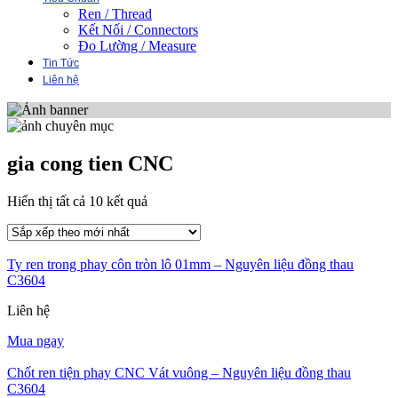
Ren / Thread
Kết Nối / Connectors
Đo Lường / Measure
Tin Tức
Liên hệ
gia cong tien CNC
Đã
Hiển thị tất cả 10 kết quả
sắp
xếp
theo
Ty ren trong phay côn tròn lô 01mm – Nguyên liệu đồng thau
mới
C3604
nhất
Liên hệ
Mua ngay
Chốt ren tiện phay CNC Vát vuông – Nguyên liệu đồng thau
C3604