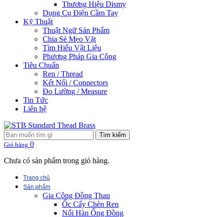
Thương Hiệu Dismy
Dụng Cụ Điện Cầm Tay
Kỹ Thuật
Thuật Ngữ Sản Phẩm
Chia Sẻ Mẹo Vặt
Tìm Hiểu Vật Liệu
Phương Pháp Gia Công
Tiêu Chuẩn
Ren / Thread
Kết Nối / Connectors
Đo Lường / Measure
Tin Tức
Liên hệ
Tìm kiếm
0
Giỏ hàng
Chưa có sản phẩm trong giỏ hàng.
Trang chủ
Sản phẩm
Gia Công Đồng Thau
Ốc Cấy Chèn Ren
Nối Hàn Ống Đồng