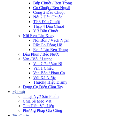
Búp Chuột / Ren Trong
Co Chuột / Ren Ngoài
Cong 2 Đầu Chuột
Nối 2 Đầu Chuột
Tê 3 Đầu Chuột
Thập 4 Đầu Chuột
Y 3 Đầu Chuột
Nối Ren Tán Xoay
Nối Bồn / Vách Ngăn
Rắc Co Đồng Hồ
Ecu / Tán Ren Trong
Đầu Phun / Béc Nước
Van / Vòi / Luppe
Van Cửa / Van Bi
Van 1 Chiều
Van Bồn / Phao Cơ
Vòi Xả Nước
Thương Hiệu Dismy
Dụng Cụ Điện Cầm Tay
Kỹ Thuật
Thuật Ngữ Sản Phẩm
Chia Sẻ Mẹo Vặt
Tìm Hiểu Vật Liệu
Phương Pháp Gia Công
Tiêu Chuẩn