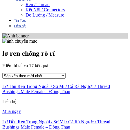
Ren / Thread
Kết Nối / Connectors
Đo Lường / Measure
Tin Tức
Liên hệ
lơ ren chống rò rỉ
Đã
Hiển thị tất cả 17 kết quả
sắp
xếp
theo
Lơ Thu Ren Trong Ngoài / Sơ Mi / Cả Rá Ngược / Thread
mới
Bushings Male Female – Đồng Thau
nhất
Liên hệ
Mua ngay
Lơ Đều Ren Trong Ngoài / Sơ Mi / Cả Rá Ngược / Thread
Bushings Male Female – Đồng Thau