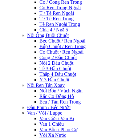
Co / Cong Ren Trong
Co Ren Trong Ngoài
T / Tê Ren Ngoài
T / Tê Ren Trong
Tê Ren Ngoài Trong
Chia 4 / Ngã 5
Nối Ống Đuôi Chuột
Béc Chuột / Ren Ngoài
Búp Chuột / Ren Trong
Co Chuột / Ren Ngoài
Cong 2 Đầu Chuột
Nối 2 Đầu Chuột
Tê 3 Đầu Chuột
Thập 4 Đầu Chuột
Y 3 Đầu Chuột
Nối Ren Tán Xoay
Nối Bồn / Vách Ngăn
Rắc Co Đồng Hồ
Ecu / Tán Ren Trong
Đầu Phun / Béc Nước
Van / Vòi / Luppe
Van Cửa / Van Bi
Van 1 Chiều
Van Bồn / Phao Cơ
Vòi Xả Nước