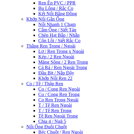
Ren Ép PVC / PPR
Bu Lông / Rắc Co
Kết Nối Bằng Đồng
Khớp Nối Gắn Ống
Nối Nhanh 1 Chạm
Cắm Ống / Siết Tán
Chèn Hạt Bắp / Nhẫn
Côn Lồi / Siết Rắc Co
Thẳng Ren Trong / Ngoài
Lơ / Ren Trong x Ngoài
Kép / 2 Ren Ngoài
Măng Sông / 2 Ren Trong
Cả Rá / Ren Ngoài Trong
Đầu Bịt / Nắp Đậy
Khớp Nối Ren 22
Co / Tê / Thập Ren
Co / Cong Ren Ngoài
Co / Cong Ren Trong
Co Ren Trong Ngoài
T / Tê Ren Ngoài
T / Tê Ren Trong
Tê Ren Ngoài Trong
Chia 4 / Ngã 5
Nối Ống Đuôi Chuột
Béc Chuột / Ren Ngoài