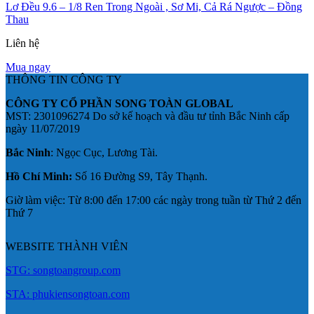
Lơ Đều 9.6 – 1/8 Ren Trong Ngoài , Sơ Mi, Cả Rá Ngược – Đồng
Thau
Liên hệ
Mua ngay
THÔNG TIN CÔNG TY
CÔNG TY CỔ PHẦN SONG TOÀN GLOBAL
MST: 2301096274 Do sở kế hoạch và đầu tư tỉnh Bắc Ninh cấp
ngày 11/07/2019
Bắc Ninh
: Ngọc Cục, Lương Tài.
Hồ Chí Minh:
Số 16 Đường S9, Tây Thạnh.
Giờ làm việc: Từ 8:00 đến 17:00 các ngày trong tuần từ Thứ 2 đến
Thứ 7
WEBSITE THÀNH VIÊN
STG: songtoangroup.com
STA: phukiensongtoan.com