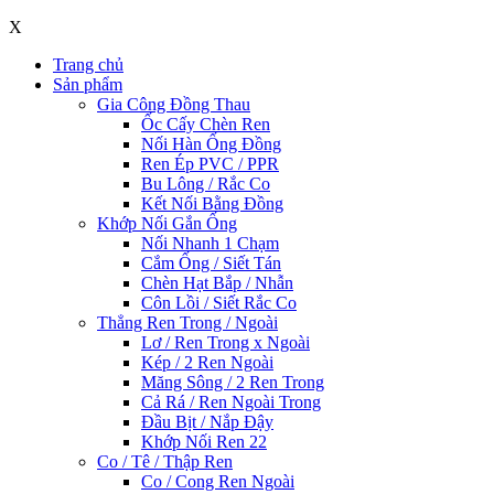
X
Trang chủ
Sản phẩm
Gia Công Đồng Thau
Ốc Cấy Chèn Ren
Nối Hàn Ống Đồng
Ren Ép PVC / PPR
Bu Lông / Rắc Co
Kết Nối Bằng Đồng
Khớp Nối Gắn Ống
Nối Nhanh 1 Chạm
Cắm Ống / Siết Tán
Chèn Hạt Bắp / Nhẫn
Côn Lồi / Siết Rắc Co
Thẳng Ren Trong / Ngoài
Lơ / Ren Trong x Ngoài
Kép / 2 Ren Ngoài
Măng Sông / 2 Ren Trong
Cả Rá / Ren Ngoài Trong
Đầu Bịt / Nắp Đậy
Khớp Nối Ren 22
Co / Tê / Thập Ren
Co / Cong Ren Ngoài