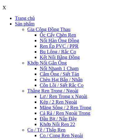
X
Trang chủ
Sản phẩm
Gia Công Đồng Thau
Ốc Cấy Chèn Ren
Nối Hàn Ống Đồng
Ren Ép PVC / PPR
Bu Lông / Rắc Co
Kết Nối Bằng Đồng
Khớp Nối Gắn Ống
Nối Nhanh 1 Chạm
Cắm Ống / Siết Tán
Chèn Hạt Bắp / Nhẫn
Côn Lồi / Siết Rắc Co
Thẳng Ren Trong / Ngoài
Lơ / Ren Trong x Ngoài
Kép / 2 Ren Ngoài
Măng Sông / 2 Ren Trong
Cả Rá / Ren Ngoài Trong
Đầu Bịt / Nắp Đậy
Khớp Nối Ren 22
Co / Tê / Thập Ren
Co / Cong Ren Ngoài