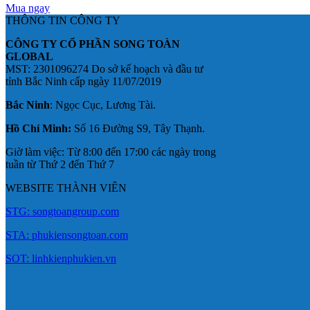
Mua ngay
THÔNG TIN CÔNG TY
CÔNG TY CỔ PHẦN SONG TOÀN
GLOBAL
MST: 2301096274 Do sở kế hoạch và đầu tư
tỉnh Bắc Ninh cấp ngày 11/07/2019
Bắc Ninh
: Ngọc Cục, Lương Tài.
Hồ Chí Minh:
Số 16 Đường S9, Tây Thạnh.
Giờ làm việc: Từ 8:00 đến 17:00 các ngày trong
tuần từ Thứ 2 đến Thứ 7
WEBSITE THÀNH VIÊN
STG: songtoangroup.com
STA: phukiensongtoan.com
SOT: linhkienphukien.vn