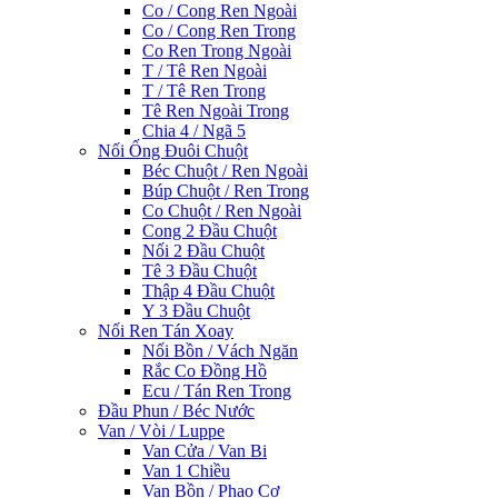
Co / Cong Ren Ngoài
Co / Cong Ren Trong
Co Ren Trong Ngoài
T / Tê Ren Ngoài
T / Tê Ren Trong
Tê Ren Ngoài Trong
Chia 4 / Ngã 5
Nối Ống Đuôi Chuột
Béc Chuột / Ren Ngoài
Búp Chuột / Ren Trong
Co Chuột / Ren Ngoài
Cong 2 Đầu Chuột
Nối 2 Đầu Chuột
Tê 3 Đầu Chuột
Thập 4 Đầu Chuột
Y 3 Đầu Chuột
Nối Ren Tán Xoay
Nối Bồn / Vách Ngăn
Rắc Co Đồng Hồ
Ecu / Tán Ren Trong
Đầu Phun / Béc Nước
Van / Vòi / Luppe
Van Cửa / Van Bi
Van 1 Chiều
Van Bồn / Phao Cơ