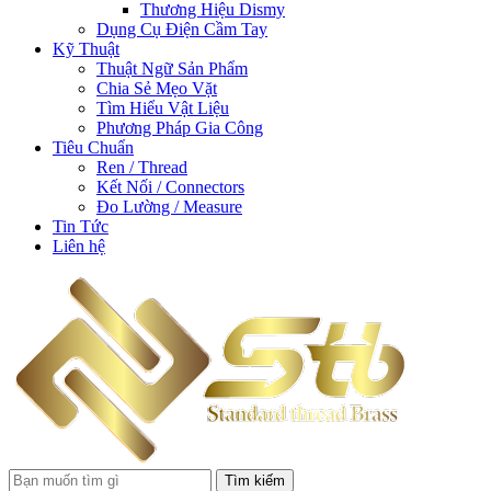
Thương Hiệu Dismy
Dụng Cụ Điện Cầm Tay
Kỹ Thuật
Thuật Ngữ Sản Phẩm
Chia Sẻ Mẹo Vặt
Tìm Hiểu Vật Liệu
Phương Pháp Gia Công
Tiêu Chuẩn
Ren / Thread
Kết Nối / Connectors
Đo Lường / Measure
Tin Tức
Liên hệ
Tìm kiếm