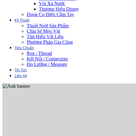
Vòi Xả Nước
Thương Hiệu Dismy
Dụng Cụ Điện Cầm Tay
Kỹ Thuật
Thuật Ngữ Sản Phẩm
Chia Sẻ Mẹo Vặt
Tìm Hiểu Vật Liệu
Phương Pháp Gia Công
Tiêu Chuẩn
Ren / Thread
Kết Nối / Connectors
Đo Lường / Measure
Tin Tức
Liên hệ