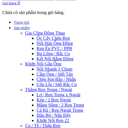
0
Giỏ hàng
Chưa có sản phẩm trong giỏ hàng.
Trang chủ
Sản phẩm
Gia Công Đồng Thau
Ốc Cấy Chèn Ren
Nối Hàn Ống Đồng
Ren Ép PVC / PPR
Bu Lông / Rắc Co
Kết Nối Bằng Đồng
Khớp Nối Gắn Ống
Nối Nhanh 1 Chạm
Cắm Ống / Siết Tán
Chèn Hạt Bắp / Nhẫn
Côn Lồi / Siết Rắc Co
Thẳng Ren Trong / Ngoài
Lơ / Ren Trong x Ngoài
Kép / 2 Ren Ngoài
Măng Sông / 2 Ren Trong
Cả Rá / Ren Ngoài Trong
Đầu Bịt / Nắp Đậy
Khớp Nối Ren 22
Co / Tê / Thập Ren