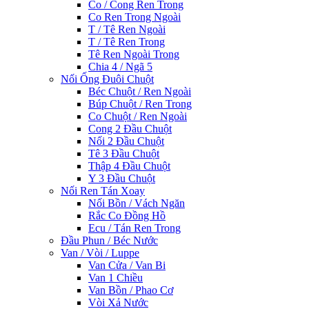
Co / Cong Ren Trong
Co Ren Trong Ngoài
T / Tê Ren Ngoài
T / Tê Ren Trong
Tê Ren Ngoài Trong
Chia 4 / Ngã 5
Nối Ống Đuôi Chuột
Béc Chuột / Ren Ngoài
Búp Chuột / Ren Trong
Co Chuột / Ren Ngoài
Cong 2 Đầu Chuột
Nối 2 Đầu Chuột
Tê 3 Đầu Chuột
Thập 4 Đầu Chuột
Y 3 Đầu Chuột
Nối Ren Tán Xoay
Nối Bồn / Vách Ngăn
Rắc Co Đồng Hồ
Ecu / Tán Ren Trong
Đầu Phun / Béc Nước
Van / Vòi / Luppe
Van Cửa / Van Bi
Van 1 Chiều
Van Bồn / Phao Cơ
Vòi Xả Nước