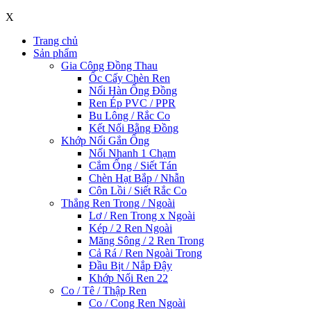
X
Trang chủ
Sản phẩm
Gia Công Đồng Thau
Ốc Cấy Chèn Ren
Nối Hàn Ống Đồng
Ren Ép PVC / PPR
Bu Lông / Rắc Co
Kết Nối Bằng Đồng
Khớp Nối Gắn Ống
Nối Nhanh 1 Chạm
Cắm Ống / Siết Tán
Chèn Hạt Bắp / Nhẫn
Côn Lồi / Siết Rắc Co
Thẳng Ren Trong / Ngoài
Lơ / Ren Trong x Ngoài
Kép / 2 Ren Ngoài
Măng Sông / 2 Ren Trong
Cả Rá / Ren Ngoài Trong
Đầu Bịt / Nắp Đậy
Khớp Nối Ren 22
Co / Tê / Thập Ren
Co / Cong Ren Ngoài