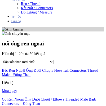
Ren / Thread
Kết Nối / Connectors
Đo Lường / Measure
Tin Tức
Liên hệ
nối ống ren ngoài
Đã
Hiển thị 1–20 của 50 kết quả
sắp
xếp
theo
Béc Ren Ngoài Ống Đuôi Chuột / Hose Tail Connectors Thread
mới
Male – Đồng Thau
nhất
Liên hệ
Mua ngay
Co Ren Ngoài Ống Đuôi Chuột / Elbows Threaded Male Barb
Connectors – Đồng Thau