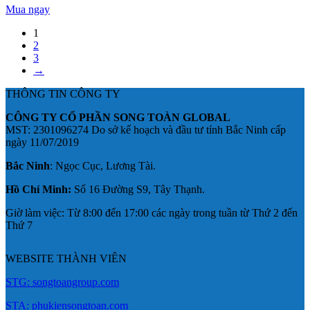
Mua ngay
1
2
3
→
THÔNG TIN CÔNG TY
CÔNG TY CỔ PHẦN SONG TOÀN GLOBAL
MST: 2301096274 Do sở kế hoạch và đầu tư tỉnh Bắc Ninh cấp
ngày 11/07/2019
Bắc Ninh
: Ngọc Cục, Lương Tài.
Hồ Chí Minh:
Số 16 Đường S9, Tây Thạnh.
Giờ làm việc: Từ 8:00 đến 17:00 các ngày trong tuần từ Thứ 2 đến
Thứ 7
WEBSITE THÀNH VIÊN
STG: songtoangroup.com
STA: phukiensongtoan.com