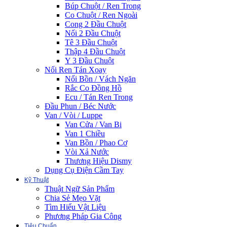
Búp Chuột / Ren Trong
Co Chuột / Ren Ngoài
Cong 2 Đầu Chuột
Nối 2 Đầu Chuột
Tê 3 Đầu Chuột
Thập 4 Đầu Chuột
Y 3 Đầu Chuột
Nối Ren Tán Xoay
Nối Bồn / Vách Ngăn
Rắc Co Đồng Hồ
Ecu / Tán Ren Trong
Đầu Phun / Béc Nước
Van / Vòi / Luppe
Van Cửa / Van Bi
Van 1 Chiều
Van Bồn / Phao Cơ
Vòi Xả Nước
Thương Hiệu Dismy
Dụng Cụ Điện Cầm Tay
Kỹ Thuật
Thuật Ngữ Sản Phẩm
Chia Sẻ Mẹo Vặt
Tìm Hiểu Vật Liệu
Phương Pháp Gia Công
Tiêu Chuẩn