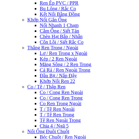
Ren Ép PVC / PPR
Bu Lông / Rắc Co
Kết Nối Bằng Đồng
Khớp Nối Gắn Ống
Nối Nhanh 1 Chạm
Cắm Ống / Siết Tán
Chèn Hạt Bắp / Nhẫn
Côn Lồi / Siết Rắc Co
Thẳng Ren Trong / Ngoài
Lơ / Ren Trong x Ngoài
Kép / 2 Ren Ngoài
Măng Sông / 2 Ren Trong
Cả Rá / Ren Ngoài Trong
Đầu Bịt / Nắp Đậy
Khớp Nối Ren 22
Co / Tê / Thập Ren
Co / Cong Ren Ngoài
Co / Cong Ren Trong
Co Ren Trong Ngoài
T / Tê Ren Ngoài
T / Tê Ren Trong
Tê Ren Ngoài Trong
Chia 4 / Ngã 5
Nối Ống Đuôi Chuột
Béc Chuột / Ren Ngoài