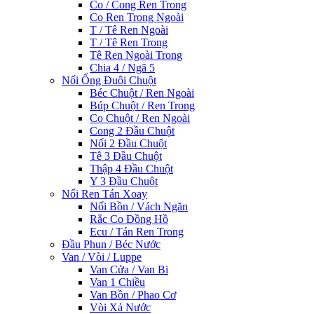
Co / Cong Ren Trong
Co Ren Trong Ngoài
T / Tê Ren Ngoài
T / Tê Ren Trong
Tê Ren Ngoài Trong
Chia 4 / Ngã 5
Nối Ống Đuôi Chuột
Béc Chuột / Ren Ngoài
Búp Chuột / Ren Trong
Co Chuột / Ren Ngoài
Cong 2 Đầu Chuột
Nối 2 Đầu Chuột
Tê 3 Đầu Chuột
Thập 4 Đầu Chuột
Y 3 Đầu Chuột
Nối Ren Tán Xoay
Nối Bồn / Vách Ngăn
Rắc Co Đồng Hồ
Ecu / Tán Ren Trong
Đầu Phun / Béc Nước
Van / Vòi / Luppe
Van Cửa / Van Bi
Van 1 Chiều
Van Bồn / Phao Cơ
Vòi Xả Nước