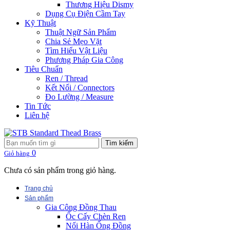
Thương Hiệu Dismy
Dụng Cụ Điện Cầm Tay
Kỹ Thuật
Thuật Ngữ Sản Phẩm
Chia Sẻ Mẹo Vặt
Tìm Hiểu Vật Liệu
Phương Pháp Gia Công
Tiêu Chuẩn
Ren / Thread
Kết Nối / Connectors
Đo Lường / Measure
Tin Tức
Liên hệ
Tìm kiếm
0
Giỏ hàng
Chưa có sản phẩm trong giỏ hàng.
Trang chủ
Sản phẩm
Gia Công Đồng Thau
Ốc Cấy Chèn Ren
Nối Hàn Ống Đồng