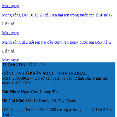
Mua ngay
Măng sông DN 10 15 20 đều ren hai ren trong bước ren BSP hệ G
Liên hệ
Mua ngay
Măng sông đều nối ren hai đầu cùng ren trong bước ren BSP hệ G
Liên hệ
Mua ngay
THÔNG TIN CÔNG TY
CÔNG TY CỔ PHẦN SONG TOÀN GLOBAL
MST: 2301096274 Do sở kế hoạch và đầu tư tỉnh Bắc Ninh cấp
ngày 11/07/2019
Bắc Ninh
: Ngọc Cục, Lương Tài.
Hồ Chí Minh:
Số 16 Đường S9, Tây Thạnh.
Giờ làm việc: Từ 8:00 đến 17:00 các ngày trong tuần từ Thứ 2 đến
Thứ 7