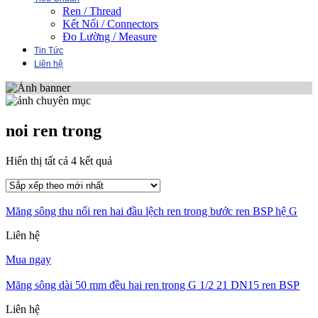
Ren / Thread
Kết Nối / Connectors
Đo Lường / Measure
Tin Tức
Liên hệ
noi ren trong
Đã
Hiển thị tất cả 4 kết quả
sắp
xếp
theo
Măng sông thu nối ren hai đầu lệch ren trong bước ren BSP hệ G
mới
nhất
Liên hệ
Mua ngay
Măng sông dài 50 mm đều hai ren trong G 1/2 21 DN15 ren BSP
Liên hệ