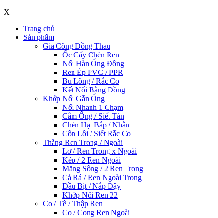
X
Trang chủ
Sản phẩm
Gia Công Đồng Thau
Ốc Cấy Chèn Ren
Nối Hàn Ống Đồng
Ren Ép PVC / PPR
Bu Lông / Rắc Co
Kết Nối Bằng Đồng
Khớp Nối Gắn Ống
Nối Nhanh 1 Chạm
Cắm Ống / Siết Tán
Chèn Hạt Bắp / Nhẫn
Côn Lồi / Siết Rắc Co
Thẳng Ren Trong / Ngoài
Lơ / Ren Trong x Ngoài
Kép / 2 Ren Ngoài
Măng Sông / 2 Ren Trong
Cả Rá / Ren Ngoài Trong
Đầu Bịt / Nắp Đậy
Khớp Nối Ren 22
Co / Tê / Thập Ren
Co / Cong Ren Ngoài