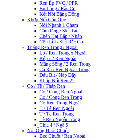
Ren Ép PVC / PPR
Bu Lông / Rắc Co
Kết Nối Bằng Đồng
Khớp Nối Gắn Ống
Nối Nhanh 1 Chạm
Cắm Ống / Siết Tán
Chèn Hạt Bắp / Nhẫn
Côn Lồi / Siết Rắc Co
Thẳng Ren Trong / Ngoài
Lơ / Ren Trong x Ngoài
Kép / 2 Ren Ngoài
Măng Sông / 2 Ren Trong
Cả Rá / Ren Ngoài Trong
Đầu Bịt / Nắp Đậy
Khớp Nối Ren 22
Co / Tê / Thập Ren
Co / Cong Ren Ngoài
Co / Cong Ren Trong
Co Ren Trong Ngoài
T / Tê Ren Ngoài
T / Tê Ren Trong
Tê Ren Ngoài Trong
Chia 4 / Ngã 5
Nối Ống Đuôi Chuột
Béc Chuột / Ren Ngoài