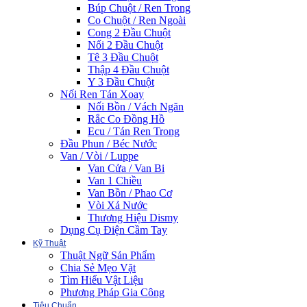
Búp Chuột / Ren Trong
Co Chuột / Ren Ngoài
Cong 2 Đầu Chuột
Nối 2 Đầu Chuột
Tê 3 Đầu Chuột
Thập 4 Đầu Chuột
Y 3 Đầu Chuột
Nối Ren Tán Xoay
Nối Bồn / Vách Ngăn
Rắc Co Đồng Hồ
Ecu / Tán Ren Trong
Đầu Phun / Béc Nước
Van / Vòi / Luppe
Van Cửa / Van Bi
Van 1 Chiều
Van Bồn / Phao Cơ
Vòi Xả Nước
Thương Hiệu Dismy
Dụng Cụ Điện Cầm Tay
Kỹ Thuật
Thuật Ngữ Sản Phẩm
Chia Sẻ Mẹo Vặt
Tìm Hiểu Vật Liệu
Phương Pháp Gia Công
Tiêu Chuẩn