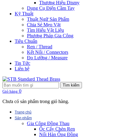
Thương Hiệu Dismy
Dụng Cụ Điện Cầm Tay
Kỹ Thuật
Thuật Ngữ Sản Phẩm
Chia Sẻ Mẹo Vặt
Tìm Hiểu Vật Liệu
Phương Pháp Gia Công
Tiêu Chuẩn
Ren / Thread
Kết Nối / Connectors
Đo Lường / Measure
Tin Tức
Liên hệ
Tìm kiếm
0
Giỏ hàng
Chưa có sản phẩm trong giỏ hàng.
Trang chủ
Sản phẩm
Gia Công Đồng Thau
Ốc Cấy Chèn Ren
Nối Hàn Ống Đồng