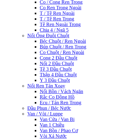
Co / Cong Ren Trong
Co Ren Trong Ngoài
T / Tê Ren Ngoài
T / Tê Ren Trong
Tê Ren Ngoài Trong
Chia 4 / Ngã 5
Nối Ống Đuôi Chuột
Béc Chuột / Ren Ngoài
Búp Chuột / Ren Trong
Co Chuột / Ren Ngoài
Cong 2 Đầu Chuột
Nối 2 Đầu Chuột
Tê 3 Đầu Chuột
Thập 4 Đầu Chuột
Y 3 Đầu Chuột
Nối Ren Tán Xoay
Nối Bồn / Vách Ngăn
Rắc Co Đồng Hồ
Ecu / Tán Ren Trong
Đầu Phun / Béc Nước
Van / Vòi / Luppe
Van Cửa / Van Bi
Van 1 Chiều
Van Bồn / Phao Cơ
Vòi Xả Nước