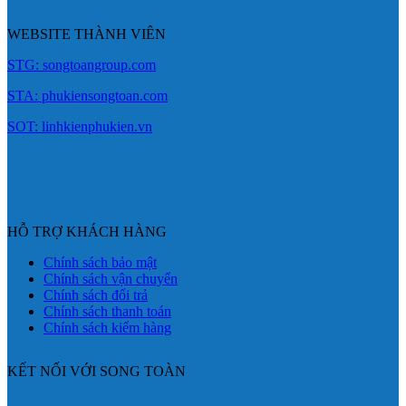
WEBSITE THÀNH VIÊN
STG: songtoangroup.com
STA: phukiensongtoan.com
SOT: linhkienphukien.vn
HỖ TRỢ KHÁCH HÀNG
Chính sách bảo mật
Chính sách vận chuyển
Chính sách đổi trả
Chính sách thanh toán
Chính sách kiểm hàng
KẾT NỐI VỚI SONG TOÀN