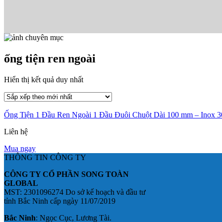
ống tiện ren ngoài
Hiển thị kết quả duy nhất
Ống Tiện 1 Đầu Ren Ngoài 1 Đầu Đuôi Chuột Dài 100 mm – Inox 3
Liên hệ
Mua ngay
THÔNG TIN CÔNG TY
CÔNG TY CỔ PHẦN SONG TOÀN
GLOBAL
MST: 2301096274 Do sở kế hoạch và đầu tư
tỉnh Bắc Ninh cấp ngày 11/07/2019
Bắc Ninh
: Ngọc Cục, Lương Tài.