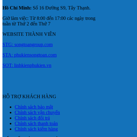
Hồ Chí Minh:
Số 16 Đường S9, Tây Thạnh.
Giờ làm việc: Từ 8:00 đến 17:00 các ngày trong
tuần từ Thứ 2 đến Thứ 7
WEBSITE THÀNH VIÊN
STG: songtoangroup.com
STA: phukiensongtoan.com
SOT: linhkienphukien.vn
HỖ TRỢ KHÁCH HÀNG
Chính sách bảo mật
Chính sách vận chuyển
Chính sách đổi trả
Chính sách thanh toán
Chính sách kiểm hàng