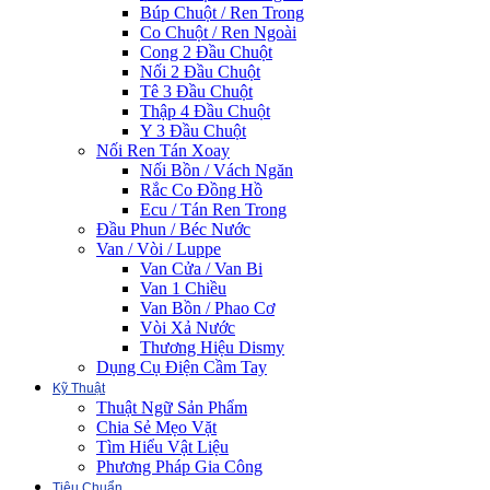
Búp Chuột / Ren Trong
Co Chuột / Ren Ngoài
Cong 2 Đầu Chuột
Nối 2 Đầu Chuột
Tê 3 Đầu Chuột
Thập 4 Đầu Chuột
Y 3 Đầu Chuột
Nối Ren Tán Xoay
Nối Bồn / Vách Ngăn
Rắc Co Đồng Hồ
Ecu / Tán Ren Trong
Đầu Phun / Béc Nước
Van / Vòi / Luppe
Van Cửa / Van Bi
Van 1 Chiều
Van Bồn / Phao Cơ
Vòi Xả Nước
Thương Hiệu Dismy
Dụng Cụ Điện Cầm Tay
Kỹ Thuật
Thuật Ngữ Sản Phẩm
Chia Sẻ Mẹo Vặt
Tìm Hiểu Vật Liệu
Phương Pháp Gia Công
Tiêu Chuẩn