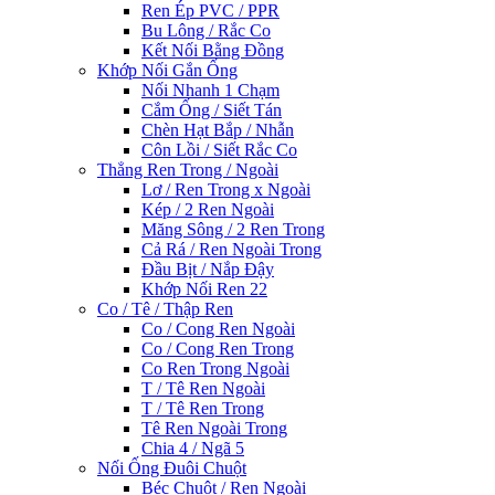
Ren Ép PVC / PPR
Bu Lông / Rắc Co
Kết Nối Bằng Đồng
Khớp Nối Gắn Ống
Nối Nhanh 1 Chạm
Cắm Ống / Siết Tán
Chèn Hạt Bắp / Nhẫn
Côn Lồi / Siết Rắc Co
Thẳng Ren Trong / Ngoài
Lơ / Ren Trong x Ngoài
Kép / 2 Ren Ngoài
Măng Sông / 2 Ren Trong
Cả Rá / Ren Ngoài Trong
Đầu Bịt / Nắp Đậy
Khớp Nối Ren 22
Co / Tê / Thập Ren
Co / Cong Ren Ngoài
Co / Cong Ren Trong
Co Ren Trong Ngoài
T / Tê Ren Ngoài
T / Tê Ren Trong
Tê Ren Ngoài Trong
Chia 4 / Ngã 5
Nối Ống Đuôi Chuột
Béc Chuột / Ren Ngoài