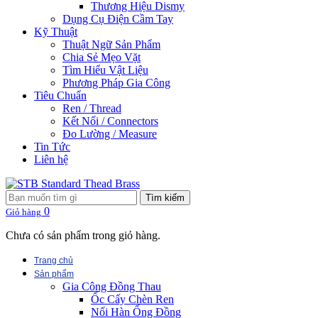
Thương Hiệu Dismy
Dụng Cụ Điện Cầm Tay
Kỹ Thuật
Thuật Ngữ Sản Phẩm
Chia Sẻ Mẹo Vặt
Tìm Hiểu Vật Liệu
Phương Pháp Gia Công
Tiêu Chuẩn
Ren / Thread
Kết Nối / Connectors
Đo Lường / Measure
Tin Tức
Liên hệ
Tìm kiếm
0
Giỏ hàng
Chưa có sản phẩm trong giỏ hàng.
Trang chủ
Sản phẩm
Gia Công Đồng Thau
Ốc Cấy Chèn Ren
Nối Hàn Ống Đồng