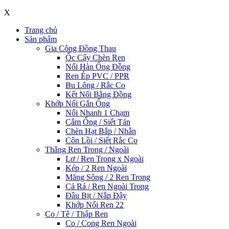
X
Trang chủ
Sản phẩm
Gia Công Đồng Thau
Ốc Cấy Chèn Ren
Nối Hàn Ống Đồng
Ren Ép PVC / PPR
Bu Lông / Rắc Co
Kết Nối Bằng Đồng
Khớp Nối Gắn Ống
Nối Nhanh 1 Chạm
Cắm Ống / Siết Tán
Chèn Hạt Bắp / Nhẫn
Côn Lồi / Siết Rắc Co
Thẳng Ren Trong / Ngoài
Lơ / Ren Trong x Ngoài
Kép / 2 Ren Ngoài
Măng Sông / 2 Ren Trong
Cả Rá / Ren Ngoài Trong
Đầu Bịt / Nắp Đậy
Khớp Nối Ren 22
Co / Tê / Thập Ren
Co / Cong Ren Ngoài