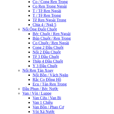
Co / Cong Ren Trong
Co Ren Trong Ngoài
T / Tê Ren Ngoài
T / Tê Ren Trong
Tê Ren Ngoài Trong
Chia 4 / Ngã 5
Nối Ống Đuôi Chuột
Béc Chuột / Ren Ngoài
Búp Chuột / Ren Trong
Co Chuột / Ren Ngoài
Cong 2 Đầu Chuột
Nối 2 Đầu Chuột
Tê 3 Đầu Chuột
Thập 4 Đầu Chuột
Y 3 Đầu Chuột
Nối Ren Tán Xoay
Nối Bồn / Vách Ngăn
Rắc Co Đồng Hồ
Ecu / Tán Ren Trong
Đầu Phun / Béc Nước
Van / Vòi / Luppe
Van Cửa / Van Bi
Van 1 Chiều
Van Bồn / Phao Cơ
Vòi Xả Nước