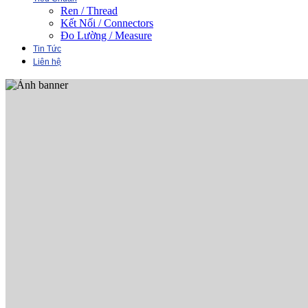
Ren / Thread
Kết Nối / Connectors
Đo Lường / Measure
Tin Tức
Liên hệ