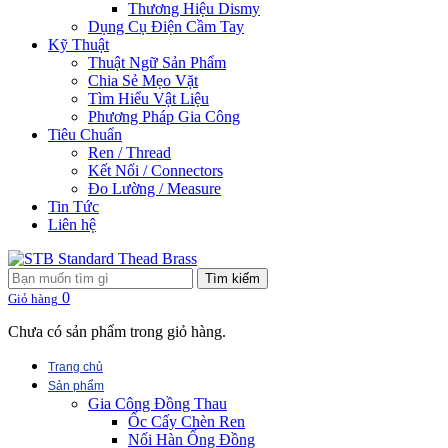
Thương Hiệu Dismy
Dụng Cụ Điện Cầm Tay
Kỹ Thuật
Thuật Ngữ Sản Phẩm
Chia Sẻ Mẹo Vặt
Tìm Hiểu Vật Liệu
Phương Pháp Gia Công
Tiêu Chuẩn
Ren / Thread
Kết Nối / Connectors
Đo Lường / Measure
Tin Tức
Liên hệ
Tìm kiếm
0
Giỏ hàng
Chưa có sản phẩm trong giỏ hàng.
Trang chủ
Sản phẩm
Gia Công Đồng Thau
Ốc Cấy Chèn Ren
Nối Hàn Ống Đồng