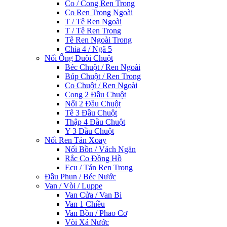
Co / Cong Ren Trong
Co Ren Trong Ngoài
T / Tê Ren Ngoài
T / Tê Ren Trong
Tê Ren Ngoài Trong
Chia 4 / Ngã 5
Nối Ống Đuôi Chuột
Béc Chuột / Ren Ngoài
Búp Chuột / Ren Trong
Co Chuột / Ren Ngoài
Cong 2 Đầu Chuột
Nối 2 Đầu Chuột
Tê 3 Đầu Chuột
Thập 4 Đầu Chuột
Y 3 Đầu Chuột
Nối Ren Tán Xoay
Nối Bồn / Vách Ngăn
Rắc Co Đồng Hồ
Ecu / Tán Ren Trong
Đầu Phun / Béc Nước
Van / Vòi / Luppe
Van Cửa / Van Bi
Van 1 Chiều
Van Bồn / Phao Cơ
Vòi Xả Nước