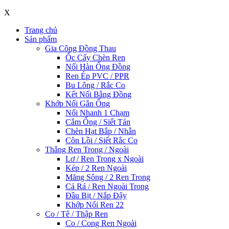
X
Trang chủ
Sản phẩm
Gia Công Đồng Thau
Ốc Cấy Chèn Ren
Nối Hàn Ống Đồng
Ren Ép PVC / PPR
Bu Lông / Rắc Co
Kết Nối Bằng Đồng
Khớp Nối Gắn Ống
Nối Nhanh 1 Chạm
Cắm Ống / Siết Tán
Chèn Hạt Bắp / Nhẫn
Côn Lồi / Siết Rắc Co
Thẳng Ren Trong / Ngoài
Lơ / Ren Trong x Ngoài
Kép / 2 Ren Ngoài
Măng Sông / 2 Ren Trong
Cả Rá / Ren Ngoài Trong
Đầu Bịt / Nắp Đậy
Khớp Nối Ren 22
Co / Tê / Thập Ren
Co / Cong Ren Ngoài