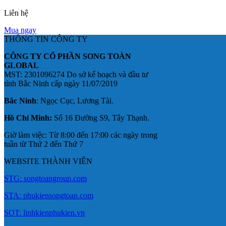
Liên hệ
Mua ngay
THÔNG TIN CÔNG TY
CÔNG TY CỔ PHẦN SONG TOÀN
GLOBAL
MST: 2301096274 Do sở kế hoạch và đầu tư
tỉnh Bắc Ninh cấp ngày 11/07/2019
Bắc Ninh
: Ngọc Cục, Lương Tài.
Hồ Chí Minh:
Số 16 Đường S9, Tây Thạnh.
Giờ làm việc: Từ 8:00 đến 17:00 các ngày trong
tuần từ Thứ 2 đến Thứ 7
WEBSITE THÀNH VIÊN
STG: songtoangroup.com
STA: phukiensongtoan.com
SOT: linhkienphukien.vn