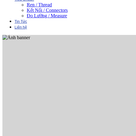
Ren / Thread
Kết Nối / Connectors
Đo Lường / Measure
Tin Tức
Liên hệ