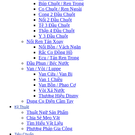
Búp Chuột / Ren Trong
Co Chuột / Ren Ngoài
Cong 2 Đầu Chuột
Nối 2 Đầu Chuột
Tê 3 Đầu Chuột
Thập 4 Đầu Chuột
Y 3 Đầu Chuột
Nối Ren Tán Xoay
Nối Bồn / Vách Ngăn
Rắc Co Đồng Hồ
Ecu / Tán Ren Trong
Đầu Phun / Béc Nước
Van / Vòi / Luppe
Van Cửa / Van Bi
Van 1 Chiều
Van Bồn / Phao Cơ
Vòi Xả Nước
Thương Hiệu Dismy
Dụng Cụ Điện Cầm Tay
Kỹ Thuật
Thuật Ngữ Sản Phẩm
Chia Sẻ Mẹo Vặt
Tìm Hiểu Vật Liệu
Phương Pháp Gia Công
Tiêu Chuẩn