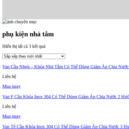
phụ kiện nhà tắm
Đã
Hiển thị tất cả 3 kết quả
sắp
xếp
theo
Van Cầu Nhựa – Khóa Nhà Tắm Có Thể Dùng Giảm Áp Chia Nước 
mới
nhất
Liên hệ
Mua ngay
Van F Cầu Khóa Inox 304 Có Thể Dùng Giảm Áp Chia Nước 2 Hướn
Liên hệ
Mua ngay
Van Tê Cầu Khóa Inox 304 Có Thể Dùng Giảm Áp Chia Nước 3 Hướ