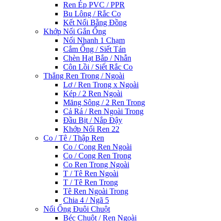
Ren Ép PVC / PPR
Bu Lông / Rắc Co
Kết Nối Bằng Đồng
Khớp Nối Gắn Ống
Nối Nhanh 1 Chạm
Cắm Ống / Siết Tán
Chèn Hạt Bắp / Nhẫn
Côn Lồi / Siết Rắc Co
Thẳng Ren Trong / Ngoài
Lơ / Ren Trong x Ngoài
Kép / 2 Ren Ngoài
Măng Sông / 2 Ren Trong
Cả Rá / Ren Ngoài Trong
Đầu Bịt / Nắp Đậy
Khớp Nối Ren 22
Co / Tê / Thập Ren
Co / Cong Ren Ngoài
Co / Cong Ren Trong
Co Ren Trong Ngoài
T / Tê Ren Ngoài
T / Tê Ren Trong
Tê Ren Ngoài Trong
Chia 4 / Ngã 5
Nối Ống Đuôi Chuột
Béc Chuột / Ren Ngoài