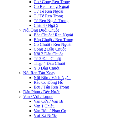
Co / Cong Ren Trong
Co Ren Trong Ngoài
T / Tê Ren Ngoài
T / Tê Ren Trong
Tê Ren Ngoài Trong
Chia 4 / Ngã 5
Nối Ống Đuôi Chuột
Béc Chuột / Ren Ngoài
Búp Chuột / Ren Trong
Co Chuột / Ren Ngoài
Cong 2 Đầu Chuột
Nối 2 Đầu Chuột
Tê 3 Đầu Chuột
Thập 4 Đầu Chuột
Y 3 Đầu Chuột
Nối Ren Tán Xoay
Nối Bồn / Vách Ngăn
Rắc Co Đồng Hồ
Ecu / Tán Ren Trong
Đầu Phun / Béc Nước
Van / Vòi / Luppe
Van Cửa / Van Bi
Van 1 Chiều
Van Bồn / Phao Cơ
Vòi Xả Nước