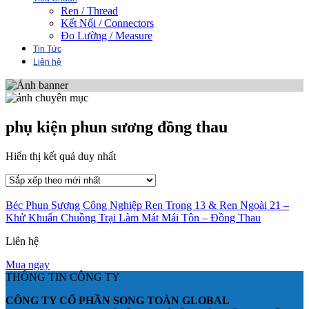
Ren / Thread
Kết Nối / Connectors
Đo Lường / Measure
Tin Tức
Liên hệ
phụ kiện phun sương đồng thau
Hiển thị kết quả duy nhất
Béc Phun Sương Công Nghiệp Ren Trong 13 & Ren Ngoài 21 –
Khử Khuẩn Chuồng Trại Làm Mát Mái Tôn – Đồng Thau
Liên hệ
Mua ngay
THÔNG TIN CÔNG TY
CÔNG TY CỔ PHẦN SONG TOÀN GLOBAL