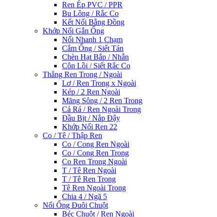
Ren Ép PVC / PPR
Bu Lông / Rắc Co
Kết Nối Bằng Đồng
Khớp Nối Gắn Ống
Nối Nhanh 1 Chạm
Cắm Ống / Siết Tán
Chèn Hạt Bắp / Nhẫn
Côn Lồi / Siết Rắc Co
Thẳng Ren Trong / Ngoài
Lơ / Ren Trong x Ngoài
Kép / 2 Ren Ngoài
Măng Sông / 2 Ren Trong
Cả Rá / Ren Ngoài Trong
Đầu Bịt / Nắp Đậy
Khớp Nối Ren 22
Co / Tê / Thập Ren
Co / Cong Ren Ngoài
Co / Cong Ren Trong
Co Ren Trong Ngoài
T / Tê Ren Ngoài
T / Tê Ren Trong
Tê Ren Ngoài Trong
Chia 4 / Ngã 5
Nối Ống Đuôi Chuột
Béc Chuột / Ren Ngoài