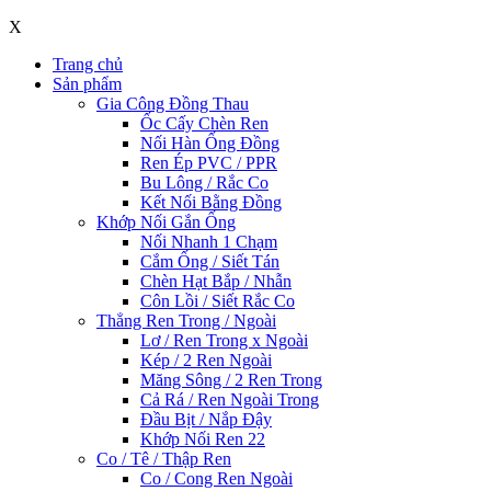
X
Trang chủ
Sản phẩm
Gia Công Đồng Thau
Ốc Cấy Chèn Ren
Nối Hàn Ống Đồng
Ren Ép PVC / PPR
Bu Lông / Rắc Co
Kết Nối Bằng Đồng
Khớp Nối Gắn Ống
Nối Nhanh 1 Chạm
Cắm Ống / Siết Tán
Chèn Hạt Bắp / Nhẫn
Côn Lồi / Siết Rắc Co
Thẳng Ren Trong / Ngoài
Lơ / Ren Trong x Ngoài
Kép / 2 Ren Ngoài
Măng Sông / 2 Ren Trong
Cả Rá / Ren Ngoài Trong
Đầu Bịt / Nắp Đậy
Khớp Nối Ren 22
Co / Tê / Thập Ren
Co / Cong Ren Ngoài