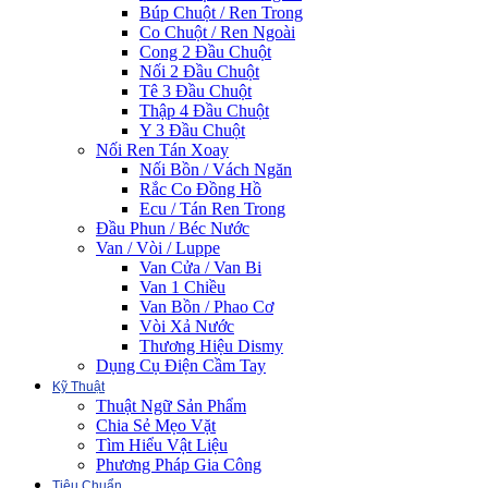
Búp Chuột / Ren Trong
Co Chuột / Ren Ngoài
Cong 2 Đầu Chuột
Nối 2 Đầu Chuột
Tê 3 Đầu Chuột
Thập 4 Đầu Chuột
Y 3 Đầu Chuột
Nối Ren Tán Xoay
Nối Bồn / Vách Ngăn
Rắc Co Đồng Hồ
Ecu / Tán Ren Trong
Đầu Phun / Béc Nước
Van / Vòi / Luppe
Van Cửa / Van Bi
Van 1 Chiều
Van Bồn / Phao Cơ
Vòi Xả Nước
Thương Hiệu Dismy
Dụng Cụ Điện Cầm Tay
Kỹ Thuật
Thuật Ngữ Sản Phẩm
Chia Sẻ Mẹo Vặt
Tìm Hiểu Vật Liệu
Phương Pháp Gia Công
Tiêu Chuẩn