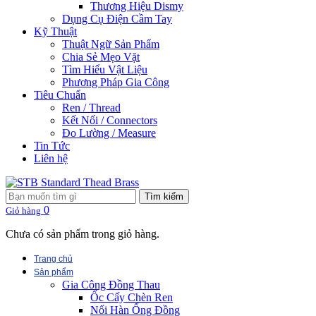
Thương Hiệu Dismy
Dụng Cụ Điện Cầm Tay
Kỹ Thuật
Thuật Ngữ Sản Phẩm
Chia Sẻ Mẹo Vặt
Tìm Hiểu Vật Liệu
Phương Pháp Gia Công
Tiêu Chuẩn
Ren / Thread
Kết Nối / Connectors
Đo Lường / Measure
Tin Tức
Liên hệ
Tìm kiếm
0
Giỏ hàng
Chưa có sản phẩm trong giỏ hàng.
Trang chủ
Sản phẩm
Gia Công Đồng Thau
Ốc Cấy Chèn Ren
Nối Hàn Ống Đồng