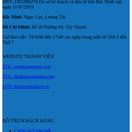
MST: 2301096274 Do sở kế hoạch và đầu tư tỉnh Bắc Ninh cấp
ngày 11/07/2019
Bắc Ninh
: Ngọc Cục, Lương Tài.
Hồ Chí Minh:
Số 16 Đường S9, Tây Thạnh.
Giờ làm việc: Từ 8:00 đến 17:00 các ngày trong tuần từ Thứ 2 đến
Thứ 7
WEBSITE THÀNH VIÊN
STG: songtoangroup.com
STA: phukiensongtoan.com
SOT: linhkienphukien.vn
HỖ TRỢ KHÁCH HÀNG
Chính sách bảo mật