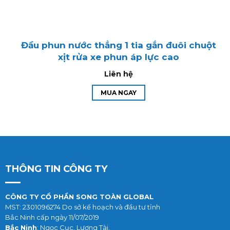
Đầu phun nước thẳng 1 tia gắn đuôi chuột
xịt rửa xe phun áp lực cao
Liên hệ
MUA NGAY
THÔNG TIN CÔNG TY
CÔNG TY CỔ PHẦN SONG TOÀN GLOBAL
MST: 2301096274 Do sở kế hoạch và đầu tư tỉnh
Bắc Ninh cấp ngày 11/07/2019
Bắc Ninh
: Ngọc Cục, Lương Tài.