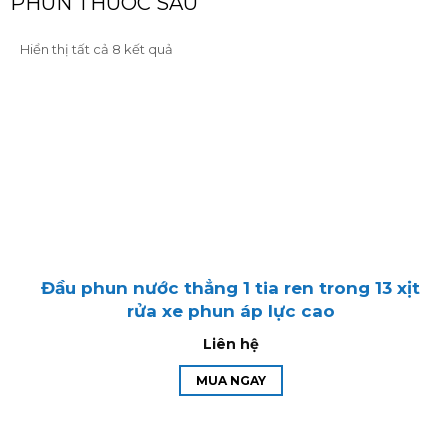
PHUN THUOC SAU
Đã
Hiển thị tất cả 8 kết quả
sắp
xếp
theo
mới
nhất
Đầu phun nước thẳng 1 tia ren trong 13 xịt
rửa xe phun áp lực cao
Liên hệ
MUA NGAY