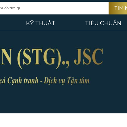
TÌM 
KỸ THUẬT
TIÊU CHUẨN