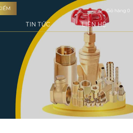
KIẾM
Giỏ hàng
0
TIN TỨC
LIÊN HỆ