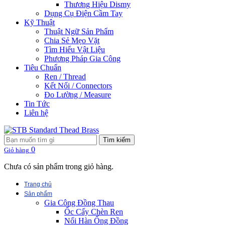
Thương Hiệu Dismy
Dụng Cụ Điện Cầm Tay
Kỹ Thuật
Thuật Ngữ Sản Phẩm
Chia Sẻ Mẹo Vặt
Tìm Hiểu Vật Liệu
Phương Pháp Gia Công
Tiêu Chuẩn
Ren / Thread
Kết Nối / Connectors
Đo Lường / Measure
Tin Tức
Liên hệ
Tìm kiếm
0
Giỏ hàng
Chưa có sản phẩm trong giỏ hàng.
Trang chủ
Sản phẩm
Gia Công Đồng Thau
Ốc Cấy Chèn Ren
Nối Hàn Ống Đồng