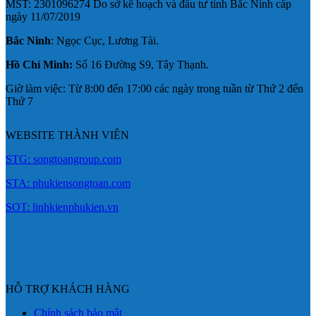
MST: 2301096274 Do sở kế hoạch và đầu tư tỉnh Bắc Ninh cấp
ngày 11/07/2019
Bắc Ninh
: Ngọc Cục, Lương Tài.
Hồ Chí Minh:
Số 16 Đường S9, Tây Thạnh.
Giờ làm việc: Từ 8:00 đến 17:00 các ngày trong tuần từ Thứ 2 đến
Thứ 7
WEBSITE THÀNH VIÊN
STG: songtoangroup.com
STA: phukiensongtoan.com
SOT: linhkienphukien.vn
HỖ TRỢ KHÁCH HÀNG
Chính sách bảo mật