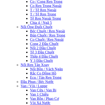
Co / Cong Ren Trong
Co Ren Trong Ngoài
T / Tê Ren Ngoài
T / Tê Ren Trong
Tê Ren Ngoài Trong
Chia 4 / Ngã 5
Nối Ống Đuôi Chuột
Béc Chuột / Ren Ngoài
Búp Chuột / Ren Trong
Co Chuột / Ren Ngoài
Cong 2 Đầu Chuột
Nối 2 Đầu Chuột
Tê 3 Đầu Chuột
Thập 4 Đầu Chuột
Y 3 Đầu Chuột
Nối Ren Tán Xoay
Nối Bồn / Vách Ngăn
Rắc Co Đồng Hồ
Ecu / Tán Ren Trong
Đầu Phun / Béc Nước
Van / Vòi / Luppe
Van Cửa / Van Bi
Van 1 Chiều
Van Bồn / Phao Cơ
Vòi Xả Nước