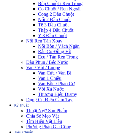
Búp Chuột / Ren Trong
Co Chuột / Ren Ngoài
Cong 2 Đầu Chuột
Nối 2 Đầu Chuột
Tê 3 Đầu Chuột
Thập 4 Đầu Chuột
Y 3 Đầu Chuột
Nối Ren Tán Xoay
Nối Bồn / Vách Ngăn
Rắc Co Đồng Hồ
Ecu / Tán Ren Trong
Đầu Phun / Béc Nước
Van / Vòi / Luppe
Van Cửa / Van Bi
Van 1 Chiều
Van Bồn / Phao Cơ
Vòi Xả Nước
Thương Hiệu Dismy
Dụng Cụ Điện Cầm Tay
Kỹ Thuật
Thuật Ngữ Sản Phẩm
Chia Sẻ Mẹo Vặt
Tìm Hiểu Vật Liệu
Phương Pháp Gia Công
Tiêu Chuẩn