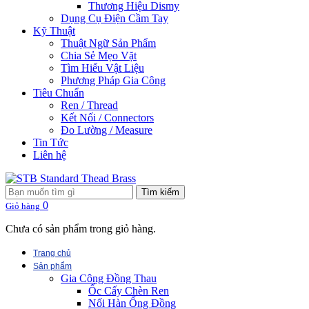
Thương Hiệu Dismy
Dụng Cụ Điện Cầm Tay
Kỹ Thuật
Thuật Ngữ Sản Phẩm
Chia Sẻ Mẹo Vặt
Tìm Hiểu Vật Liệu
Phương Pháp Gia Công
Tiêu Chuẩn
Ren / Thread
Kết Nối / Connectors
Đo Lường / Measure
Tin Tức
Liên hệ
Tìm kiếm
0
Giỏ hàng
Chưa có sản phẩm trong giỏ hàng.
Trang chủ
Sản phẩm
Gia Công Đồng Thau
Ốc Cấy Chèn Ren
Nối Hàn Ống Đồng