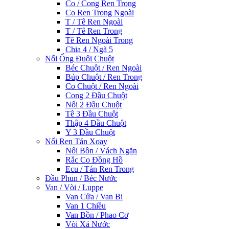
Co / Cong Ren Trong
Co Ren Trong Ngoài
T / Tê Ren Ngoài
T / Tê Ren Trong
Tê Ren Ngoài Trong
Chia 4 / Ngã 5
Nối Ống Đuôi Chuột
Béc Chuột / Ren Ngoài
Búp Chuột / Ren Trong
Co Chuột / Ren Ngoài
Cong 2 Đầu Chuột
Nối 2 Đầu Chuột
Tê 3 Đầu Chuột
Thập 4 Đầu Chuột
Y 3 Đầu Chuột
Nối Ren Tán Xoay
Nối Bồn / Vách Ngăn
Rắc Co Đồng Hồ
Ecu / Tán Ren Trong
Đầu Phun / Béc Nước
Van / Vòi / Luppe
Van Cửa / Van Bi
Van 1 Chiều
Van Bồn / Phao Cơ
Vòi Xả Nước