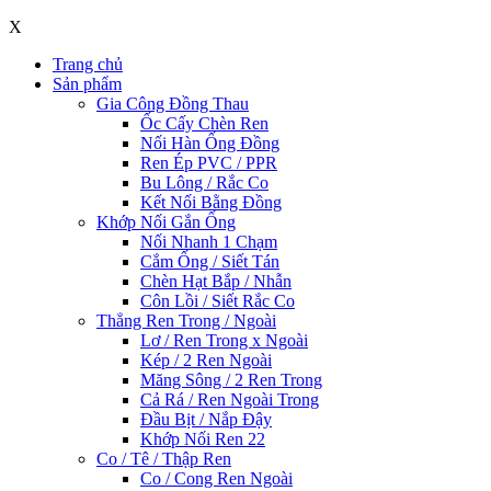
X
Trang chủ
Sản phẩm
Gia Công Đồng Thau
Ốc Cấy Chèn Ren
Nối Hàn Ống Đồng
Ren Ép PVC / PPR
Bu Lông / Rắc Co
Kết Nối Bằng Đồng
Khớp Nối Gắn Ống
Nối Nhanh 1 Chạm
Cắm Ống / Siết Tán
Chèn Hạt Bắp / Nhẫn
Côn Lồi / Siết Rắc Co
Thẳng Ren Trong / Ngoài
Lơ / Ren Trong x Ngoài
Kép / 2 Ren Ngoài
Măng Sông / 2 Ren Trong
Cả Rá / Ren Ngoài Trong
Đầu Bịt / Nắp Đậy
Khớp Nối Ren 22
Co / Tê / Thập Ren
Co / Cong Ren Ngoài