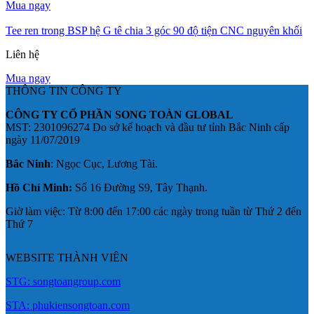
Mua ngay
Tee ren trong BSP hệ G tê chia 3 góc 90 độ tiện CNC nguyên khối
Liên hệ
Mua ngay
THÔNG TIN CÔNG TY
CÔNG TY CỔ PHẦN SONG TOÀN GLOBAL
MST: 2301096274 Do sở kế hoạch và đầu tư tỉnh Bắc Ninh cấp
ngày 11/07/2019
Bắc Ninh
: Ngọc Cục, Lương Tài.
Hồ Chí Minh:
Số 16 Đường S9, Tây Thạnh.
Giờ làm việc: Từ 8:00 đến 17:00 các ngày trong tuần từ Thứ 2 đến
Thứ 7
WEBSITE THÀNH VIÊN
STG: songtoangroup.com
STA: phukiensongtoan.com