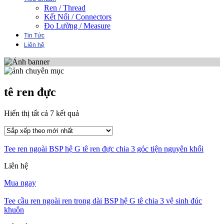
Ren / Thread
Kết Nối / Connectors
Đo Lường / Measure
Tin Tức
Liên hệ
tê ren đực
Đã
Hiển thị tất cả 7 kết quả
sắp
xếp
theo
Tee ren ngoài BSP hệ G tê ren đực chia 3 góc tiện nguyên khối
mới
nhất
Liên hệ
Mua ngay
Tee cầu ren ngoài ren trong dài BSP hệ G tê chia 3 vệ sinh đúc
khuôn