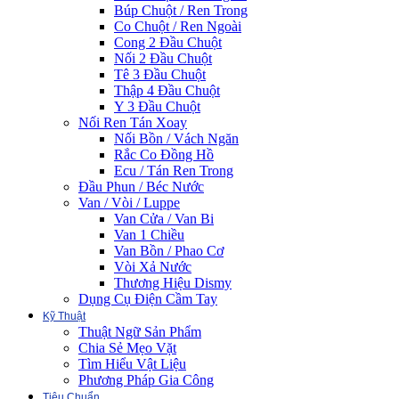
Búp Chuột / Ren Trong
Co Chuột / Ren Ngoài
Cong 2 Đầu Chuột
Nối 2 Đầu Chuột
Tê 3 Đầu Chuột
Thập 4 Đầu Chuột
Y 3 Đầu Chuột
Nối Ren Tán Xoay
Nối Bồn / Vách Ngăn
Rắc Co Đồng Hồ
Ecu / Tán Ren Trong
Đầu Phun / Béc Nước
Van / Vòi / Luppe
Van Cửa / Van Bi
Van 1 Chiều
Van Bồn / Phao Cơ
Vòi Xả Nước
Thương Hiệu Dismy
Dụng Cụ Điện Cầm Tay
Kỹ Thuật
Thuật Ngữ Sản Phẩm
Chia Sẻ Mẹo Vặt
Tìm Hiểu Vật Liệu
Phương Pháp Gia Công
Tiêu Chuẩn