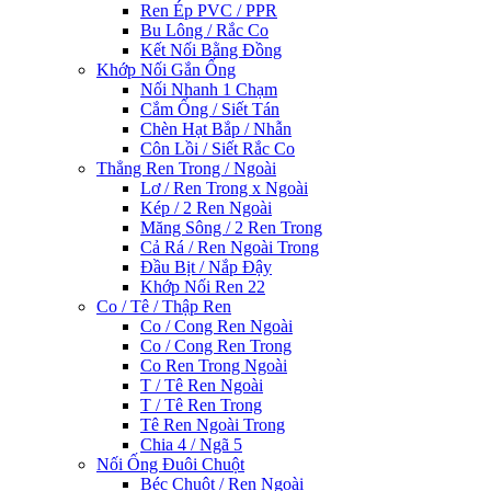
Ren Ép PVC / PPR
Bu Lông / Rắc Co
Kết Nối Bằng Đồng
Khớp Nối Gắn Ống
Nối Nhanh 1 Chạm
Cắm Ống / Siết Tán
Chèn Hạt Bắp / Nhẫn
Côn Lồi / Siết Rắc Co
Thẳng Ren Trong / Ngoài
Lơ / Ren Trong x Ngoài
Kép / 2 Ren Ngoài
Măng Sông / 2 Ren Trong
Cả Rá / Ren Ngoài Trong
Đầu Bịt / Nắp Đậy
Khớp Nối Ren 22
Co / Tê / Thập Ren
Co / Cong Ren Ngoài
Co / Cong Ren Trong
Co Ren Trong Ngoài
T / Tê Ren Ngoài
T / Tê Ren Trong
Tê Ren Ngoài Trong
Chia 4 / Ngã 5
Nối Ống Đuôi Chuột
Béc Chuột / Ren Ngoài