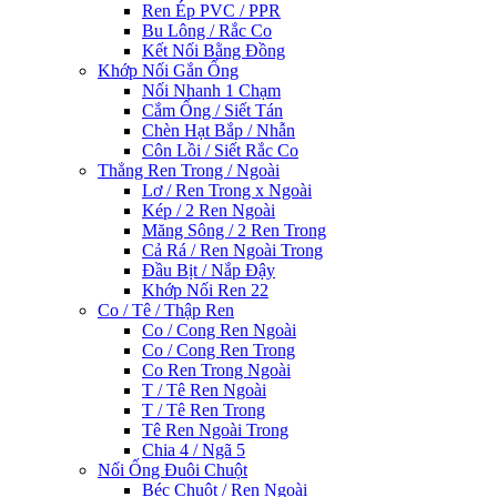
Ren Ép PVC / PPR
Bu Lông / Rắc Co
Kết Nối Bằng Đồng
Khớp Nối Gắn Ống
Nối Nhanh 1 Chạm
Cắm Ống / Siết Tán
Chèn Hạt Bắp / Nhẫn
Côn Lồi / Siết Rắc Co
Thẳng Ren Trong / Ngoài
Lơ / Ren Trong x Ngoài
Kép / 2 Ren Ngoài
Măng Sông / 2 Ren Trong
Cả Rá / Ren Ngoài Trong
Đầu Bịt / Nắp Đậy
Khớp Nối Ren 22
Co / Tê / Thập Ren
Co / Cong Ren Ngoài
Co / Cong Ren Trong
Co Ren Trong Ngoài
T / Tê Ren Ngoài
T / Tê Ren Trong
Tê Ren Ngoài Trong
Chia 4 / Ngã 5
Nối Ống Đuôi Chuột
Béc Chuột / Ren Ngoài