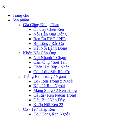
X
Trang chủ
Sản phẩm
Gia Công Đồng Thau
Ốc Cấy Chèn Ren
Nối Hàn Ống Đồng
Ren Ép PVC / PPR
Bu Lông / Rắc Co
Kết Nối Bằng Đồng
Khớp Nối Gắn Ống
Nối Nhanh 1 Chạm
Cắm Ống / Siết Tán
Chèn Hạt Bắp / Nhẫn
Côn Lồi / Siết Rắc Co
Thẳng Ren Trong / Ngoài
Lơ / Ren Trong x Ngoài
Kép / 2 Ren Ngoài
Măng Sông / 2 Ren Trong
Cả Rá / Ren Ngoài Trong
Đầu Bịt / Nắp Đậy
Khớp Nối Ren 22
Co / Tê / Thập Ren
Co / Cong Ren Ngoài