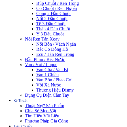
Búp Chuột / Ren Trong
Co Chuột / Ren Ngoài
Cong 2 Đầu Chuột
Nối 2 Đầu Chuột
Tê 3 Đầu Chuột
Thập 4 Đầu Chuột
Y 3 Đầu Chuột
Nối Ren Tán Xoay
Nối Bồn / Vách Ngăn
Rắc Co Đồng Hồ
Ecu / Tán Ren Trong
Đầu Phun / Béc Nước
Van / Vòi / Luppe
Van Cửa / Van Bi
Van 1 Chiều
Van Bồn / Phao Cơ
Vòi Xả Nước
Thương Hiệu Dismy
Dụng Cụ Điện Cầm Tay
Kỹ Thuật
Thuật Ngữ Sản Phẩm
Chia Sẻ Mẹo Vặt
Tìm Hiểu Vật Liệu
Phương Pháp Gia Công
Tiêu Chuẩn