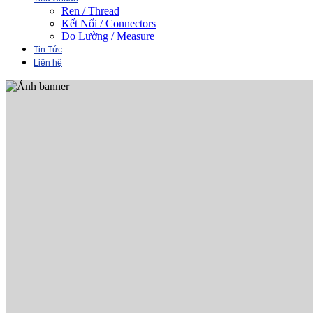
Ren / Thread
Kết Nối / Connectors
Đo Lường / Measure
Tin Tức
Liên hệ