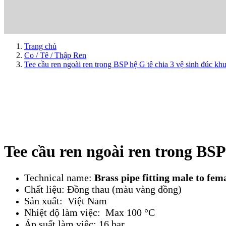
Trang chủ
Co / Tê / Thập Ren
Tee cầu ren ngoài ren trong BSP hệ G tê chia 3 vệ sinh đúc kh
Tee cầu ren ngoài ren trong BSP
Technical name:
Brass pipe fitting male to fema
Chất liệu: Đồng thau (màu vàng đồng)
Sản xuất: Việt Nam
Nhiệt độ làm việc: Max 100 °C
Áp suất làm việc: 16 bar