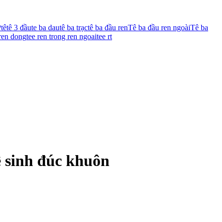
P
tê
tê 3 đầu
te ba dau
tê ba trạc
tê ba đầu ren
Tê ba đầu ren ngoài
Tê ba
 ren dong
tee ren trong ren ngoai
tee rt
ệ sinh đúc khuôn