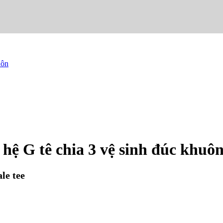
uôn
 hệ G tê chia 3 vệ sinh đúc khuô
le tee