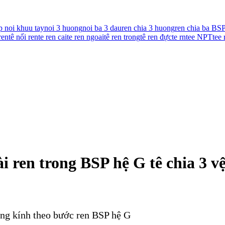
p noi khuu tay
noi 3 huong
noi ba 3 dau
ren chia 3 huong
ren chia ba BS
ren
tê nối ren
te ren cai
te ren ngoai
tê ren trong
tê ren đực
te rn
tee NPT
tee
ài ren trong BSP hệ G tê chia 3 v
ờng kính theo bước ren BSP hệ G