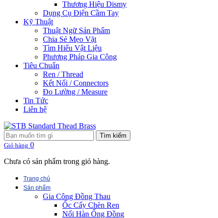
Thương Hiệu Dismy
Dụng Cụ Điện Cầm Tay
Kỹ Thuật
Thuật Ngữ Sản Phẩm
Chia Sẻ Mẹo Vặt
Tìm Hiểu Vật Liệu
Phương Pháp Gia Công
Tiêu Chuẩn
Ren / Thread
Kết Nối / Connectors
Đo Lường / Measure
Tin Tức
Liên hệ
Tìm kiếm
0
Giỏ hàng
Chưa có sản phẩm trong giỏ hàng.
Trang chủ
Sản phẩm
Gia Công Đồng Thau
Ốc Cấy Chèn Ren
Nối Hàn Ống Đồng