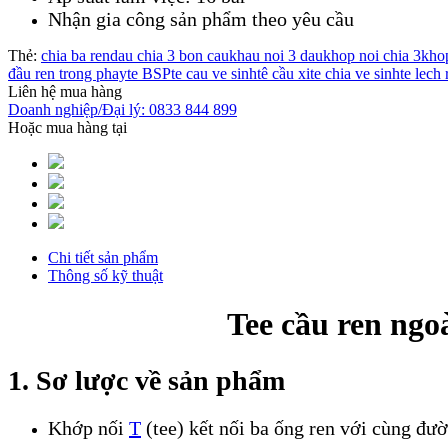
Nhận gia công sản phẩm theo yêu cầu
Thẻ:
chia ba ren
dau chia 3 bon cau
khau noi 3 dau
khop noi chia 3
kho
đầu ren trong phay
te BSP
te cau ve sinh
tê cầu xi
te chia ve sinh
te lech 
Liên hệ mua hàng
Doanh nghiệp/Đại lý: 0833 844 899
Hoặc mua hàng tại
Chi tiết sản phẩm
Thông số kỹ thuật
Tee cầu ren ngo
1. Sơ lược về sản phẩm
Khớp nối
T
(tee) kết nối ba ống ren với cùng đư