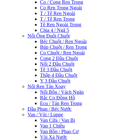
Co / Cong Ren Trong
Co Ren Trong Ngoài
T / Tê Ren Ngoài
T / Tê Ren Trong
Tê Ren Ngoài Trong
Chia 4 / Ngã 5
Nối Ống Đuôi Chuột
Béc Chuột / Ren Ngoài
Búp Chuột / Ren Trong
Co Chuột / Ren Ngoài
Cong 2 Đầu Chuột
Nối 2 Đầu Chuột
Tê 3 Đầu Chuột
Thập 4 Đầu Chuột
Y 3 Đầu Chuột
Nối Ren Tán Xoay
Nối Bồn / Vách Ngăn
Rắc Co Đồng Hồ
Ecu / Tán Ren Trong
Đầu Phun / Béc Nước
Van / Vòi / Luppe
Van Cửa / Van Bi
Van 1 Chiều
Van Bồn / Phao Cơ
Vòi Xả Nước