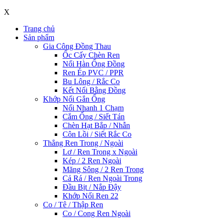
X
Trang chủ
Sản phẩm
Gia Công Đồng Thau
Ốc Cấy Chèn Ren
Nối Hàn Ống Đồng
Ren Ép PVC / PPR
Bu Lông / Rắc Co
Kết Nối Bằng Đồng
Khớp Nối Gắn Ống
Nối Nhanh 1 Chạm
Cắm Ống / Siết Tán
Chèn Hạt Bắp / Nhẫn
Côn Lồi / Siết Rắc Co
Thẳng Ren Trong / Ngoài
Lơ / Ren Trong x Ngoài
Kép / 2 Ren Ngoài
Măng Sông / 2 Ren Trong
Cả Rá / Ren Ngoài Trong
Đầu Bịt / Nắp Đậy
Khớp Nối Ren 22
Co / Tê / Thập Ren
Co / Cong Ren Ngoài