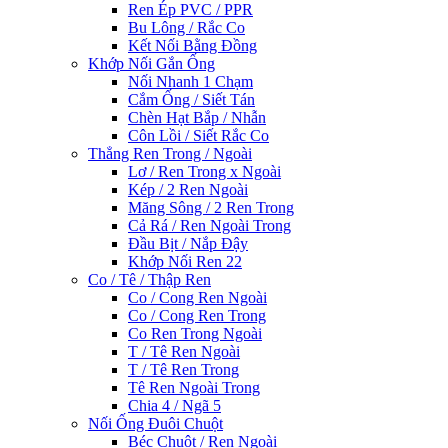
Ren Ép PVC / PPR
Bu Lông / Rắc Co
Kết Nối Bằng Đồng
Khớp Nối Gắn Ống
Nối Nhanh 1 Chạm
Cắm Ống / Siết Tán
Chèn Hạt Bắp / Nhẫn
Côn Lồi / Siết Rắc Co
Thẳng Ren Trong / Ngoài
Lơ / Ren Trong x Ngoài
Kép / 2 Ren Ngoài
Măng Sông / 2 Ren Trong
Cả Rá / Ren Ngoài Trong
Đầu Bịt / Nắp Đậy
Khớp Nối Ren 22
Co / Tê / Thập Ren
Co / Cong Ren Ngoài
Co / Cong Ren Trong
Co Ren Trong Ngoài
T / Tê Ren Ngoài
T / Tê Ren Trong
Tê Ren Ngoài Trong
Chia 4 / Ngã 5
Nối Ống Đuôi Chuột
Béc Chuột / Ren Ngoài