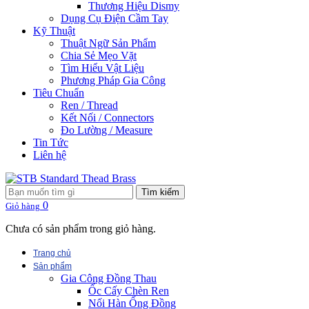
Thương Hiệu Dismy
Dụng Cụ Điện Cầm Tay
Kỹ Thuật
Thuật Ngữ Sản Phẩm
Chia Sẻ Mẹo Vặt
Tìm Hiểu Vật Liệu
Phương Pháp Gia Công
Tiêu Chuẩn
Ren / Thread
Kết Nối / Connectors
Đo Lường / Measure
Tin Tức
Liên hệ
Tìm kiếm
0
Giỏ hàng
Chưa có sản phẩm trong giỏ hàng.
Trang chủ
Sản phẩm
Gia Công Đồng Thau
Ốc Cấy Chèn Ren
Nối Hàn Ống Đồng