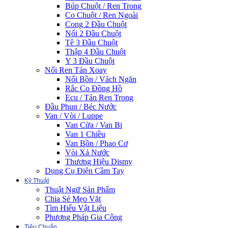
Búp Chuột / Ren Trong
Co Chuột / Ren Ngoài
Cong 2 Đầu Chuột
Nối 2 Đầu Chuột
Tê 3 Đầu Chuột
Thập 4 Đầu Chuột
Y 3 Đầu Chuột
Nối Ren Tán Xoay
Nối Bồn / Vách Ngăn
Rắc Co Đồng Hồ
Ecu / Tán Ren Trong
Đầu Phun / Béc Nước
Van / Vòi / Luppe
Van Cửa / Van Bi
Van 1 Chiều
Van Bồn / Phao Cơ
Vòi Xả Nước
Thương Hiệu Dismy
Dụng Cụ Điện Cầm Tay
Kỹ Thuật
Thuật Ngữ Sản Phẩm
Chia Sẻ Mẹo Vặt
Tìm Hiểu Vật Liệu
Phương Pháp Gia Công
Tiêu Chuẩn