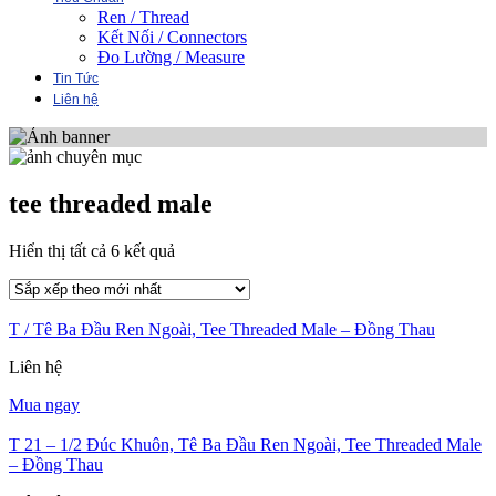
Ren / Thread
Kết Nối / Connectors
Đo Lường / Measure
Tin Tức
Liên hệ
tee threaded male
Đã
Hiển thị tất cả 6 kết quả
sắp
xếp
theo
T / Tê Ba Đầu Ren Ngoài, Tee Threaded Male – Đồng Thau
mới
nhất
Liên hệ
Mua ngay
T 21 – 1/2 Đúc Khuôn, Tê Ba Đầu Ren Ngoài, Tee Threaded Male
– Đồng Thau