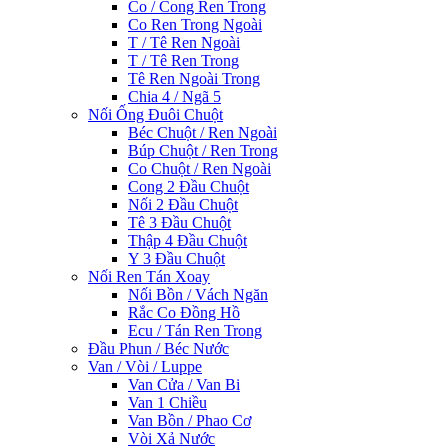
Co / Cong Ren Trong
Co Ren Trong Ngoài
T / Tê Ren Ngoài
T / Tê Ren Trong
Tê Ren Ngoài Trong
Chia 4 / Ngã 5
Nối Ống Đuôi Chuột
Béc Chuột / Ren Ngoài
Búp Chuột / Ren Trong
Co Chuột / Ren Ngoài
Cong 2 Đầu Chuột
Nối 2 Đầu Chuột
Tê 3 Đầu Chuột
Thập 4 Đầu Chuột
Y 3 Đầu Chuột
Nối Ren Tán Xoay
Nối Bồn / Vách Ngăn
Rắc Co Đồng Hồ
Ecu / Tán Ren Trong
Đầu Phun / Béc Nước
Van / Vòi / Luppe
Van Cửa / Van Bi
Van 1 Chiều
Van Bồn / Phao Cơ
Vòi Xả Nước