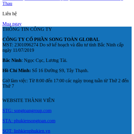
Thau
Liên hệ
Mua ngay
THÔNG TIN CÔNG TY
CÔNG TY CỔ PHẦN SONG TOÀN GLOBAL
MST: 2301096274 Do sở kế hoạch và đầu tư tỉnh Bắc Ninh cấp
ngày 11/07/2019
Bắc Ninh
: Ngọc Cục, Lương Tài.
Hồ Chí Minh:
Số 16 Đường S9, Tây Thạnh.
Giờ làm việc: Từ 8:00 đến 17:00 các ngày trong tuần từ Thứ 2 đến
Thứ 7
WEBSITE THÀNH VIÊN
STG: songtoangroup.com
STA: phukiensongtoan.com
SOT: linhkienphukien.vn