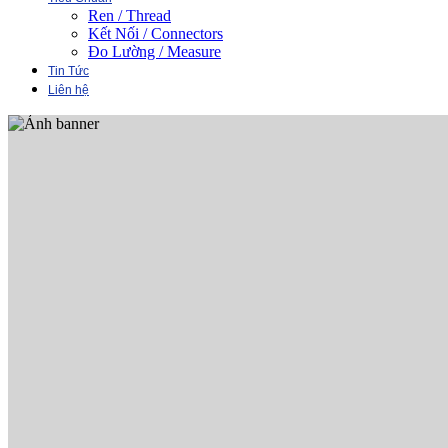
Ren / Thread
Kết Nối / Connectors
Đo Lường / Measure
Tin Tức
Liên hệ