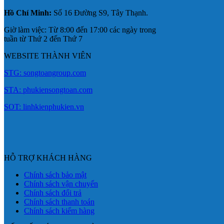
Hồ Chí Minh:
Số 16 Đường S9, Tây Thạnh.
Giờ làm việc: Từ 8:00 đến 17:00 các ngày trong
tuần từ Thứ 2 đến Thứ 7
WEBSITE THÀNH VIÊN
STG: songtoangroup.com
STA: phukiensongtoan.com
SOT: linhkienphukien.vn
HỖ TRỢ KHÁCH HÀNG
Chính sách bảo mật
Chính sách vận chuyển
Chính sách đổi trả
Chính sách thanh toán
Chính sách kiểm hàng