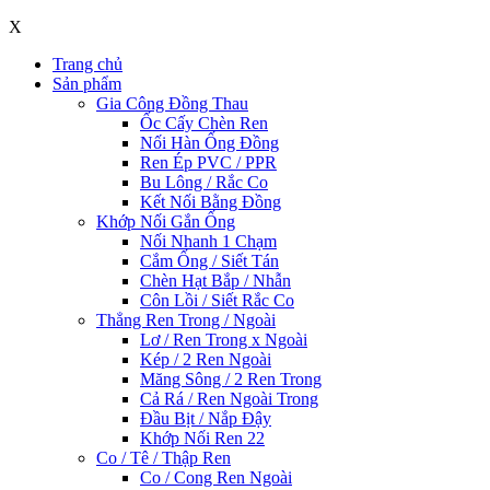
X
Trang chủ
Sản phẩm
Gia Công Đồng Thau
Ốc Cấy Chèn Ren
Nối Hàn Ống Đồng
Ren Ép PVC / PPR
Bu Lông / Rắc Co
Kết Nối Bằng Đồng
Khớp Nối Gắn Ống
Nối Nhanh 1 Chạm
Cắm Ống / Siết Tán
Chèn Hạt Bắp / Nhẫn
Côn Lồi / Siết Rắc Co
Thẳng Ren Trong / Ngoài
Lơ / Ren Trong x Ngoài
Kép / 2 Ren Ngoài
Măng Sông / 2 Ren Trong
Cả Rá / Ren Ngoài Trong
Đầu Bịt / Nắp Đậy
Khớp Nối Ren 22
Co / Tê / Thập Ren
Co / Cong Ren Ngoài