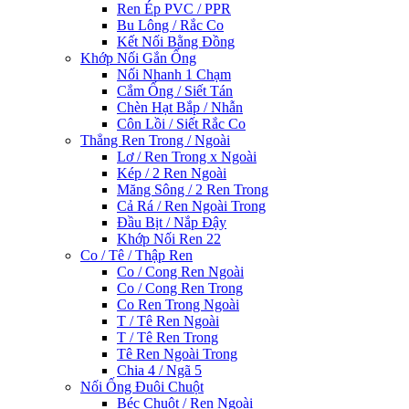
Ren Ép PVC / PPR
Bu Lông / Rắc Co
Kết Nối Bằng Đồng
Khớp Nối Gắn Ống
Nối Nhanh 1 Chạm
Cắm Ống / Siết Tán
Chèn Hạt Bắp / Nhẫn
Côn Lồi / Siết Rắc Co
Thẳng Ren Trong / Ngoài
Lơ / Ren Trong x Ngoài
Kép / 2 Ren Ngoài
Măng Sông / 2 Ren Trong
Cả Rá / Ren Ngoài Trong
Đầu Bịt / Nắp Đậy
Khớp Nối Ren 22
Co / Tê / Thập Ren
Co / Cong Ren Ngoài
Co / Cong Ren Trong
Co Ren Trong Ngoài
T / Tê Ren Ngoài
T / Tê Ren Trong
Tê Ren Ngoài Trong
Chia 4 / Ngã 5
Nối Ống Đuôi Chuột
Béc Chuột / Ren Ngoài