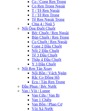
Co / Cong Ren Trong
Co Ren Trong Ngoài
T / Tê Ren Ngoài
T / Tê Ren Trong
Tê Ren Ngoài Trong
Chia 4 / Ngã 5
Nối Ống Đuôi Chuột
Béc Chuột / Ren Ngoài
Búp Chuột / Ren Trong
Co Chuột / Ren Ngoài
Cong 2 Đầu Chuột
Nối 2 Đầu Chuột
Tê 3 Đầu Chuột
Thập 4 Đầu Chuột
Y 3 Đầu Chuột
Nối Ren Tán Xoay
Nối Bồn / Vách Ngăn
Rắc Co Đồng Hồ
Ecu / Tán Ren Trong
Đầu Phun / Béc Nước
Van / Vòi / Luppe
Van Cửa / Van Bi
Van 1 Chiều
Van Bồn / Phao Cơ
Vòi Xả Nước