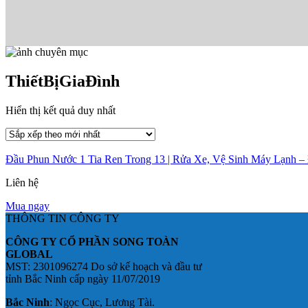
ThiếtBịGiaĐình
Hiển thị kết quả duy nhất
Đầu Phun Nước 1 Tia Ren Trong 13 | Rửa Xe, Vệ Sinh Máy Lạnh –
Liên hệ
Mua ngay
THÔNG TIN CÔNG TY
CÔNG TY CỔ PHẦN SONG TOÀN
GLOBAL
MST: 2301096274 Do sở kế hoạch và đầu tư
tỉnh Bắc Ninh cấp ngày 11/07/2019
Bắc Ninh
: Ngọc Cục, Lương Tài.