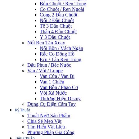
Búp Chuột / Ren Trong
Co Chuột / Ren Ngoài
Cong 2 Đầu Chuột
Nối 2 Đầu Chuột
Tê 3 Đầu Chuột
Thập 4 Đầu Chuột
Y 3 Đầu Chuột
Nối Ren Tán Xoay
Nối Bồn / Vách Ngăn
Rắc Co Đồng Hồ
Ecu / Tán Ren Trong
Đầu Phun / Béc Nước
Van / Vòi / Luppe
Van Cửa / Van Bi
Van 1 Chiều
Van Bồn / Phao Cơ
Vòi Xả Nước
Thương Hiệu Dismy
Dụng Cụ Điện Cầm Tay
Kỹ Thuật
Thuật Ngữ Sản Phẩm
Chia Sẻ Mẹo Vặt
Tìm Hiểu Vật Liệu
Phương Pháp Gia Công
Tiêu Chuẩn