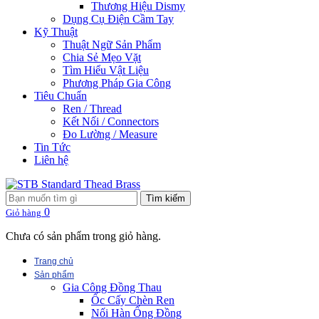
Thương Hiệu Dismy
Dụng Cụ Điện Cầm Tay
Kỹ Thuật
Thuật Ngữ Sản Phẩm
Chia Sẻ Mẹo Vặt
Tìm Hiểu Vật Liệu
Phương Pháp Gia Công
Tiêu Chuẩn
Ren / Thread
Kết Nối / Connectors
Đo Lường / Measure
Tin Tức
Liên hệ
Tìm kiếm
0
Giỏ hàng
Chưa có sản phẩm trong giỏ hàng.
Trang chủ
Sản phẩm
Gia Công Đồng Thau
Ốc Cấy Chèn Ren
Nối Hàn Ống Đồng