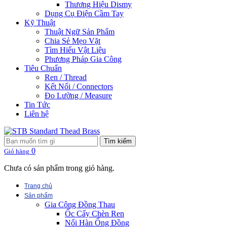
Thương Hiệu Dismy
Dụng Cụ Điện Cầm Tay
Kỹ Thuật
Thuật Ngữ Sản Phẩm
Chia Sẻ Mẹo Vặt
Tìm Hiểu Vật Liệu
Phương Pháp Gia Công
Tiêu Chuẩn
Ren / Thread
Kết Nối / Connectors
Đo Lường / Measure
Tin Tức
Liên hệ
Tìm kiếm
0
Giỏ hàng
Chưa có sản phẩm trong giỏ hàng.
Trang chủ
Sản phẩm
Gia Công Đồng Thau
Ốc Cấy Chèn Ren
Nối Hàn Ống Đồng