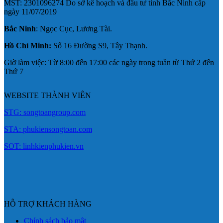
MST: 2301096274 Do sở kế hoạch và đầu tư tỉnh Bắc Ninh cấp
ngày 11/07/2019
Bắc Ninh
: Ngọc Cục, Lương Tài.
Hồ Chí Minh:
Số 16 Đường S9, Tây Thạnh.
Giờ làm việc: Từ 8:00 đến 17:00 các ngày trong tuần từ Thứ 2 đến
Thứ 7
WEBSITE THÀNH VIÊN
STG: songtoangroup.com
STA: phukiensongtoan.com
SOT: linhkienphukien.vn
HỖ TRỢ KHÁCH HÀNG
Chính sách bảo mật