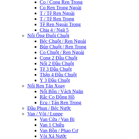
Co / Cong Ren Trong
Co Ren Trong Ngoài
T / Tê Ren Ngoài
T / Tê Ren Trong
Tê Ren Ngoài Trong
Chia 4 / Ngã 5
Nối Ống Đuôi Chuột
Béc Chuột / Ren Ngoài
Búp Chuột / Ren Trong
Co Chuột / Ren Ngoài
Cong 2 Đầu Chuột
Nối 2 Đầu Chuột
Tê 3 Đầu Chuột
Thập 4 Đầu Chuột
Y 3 Đầu Chuột
Nối Ren Tán Xoay
Nối Bồn / Vách Ngăn
Rắc Co Đồng Hồ
Ecu / Tán Ren Trong
Đầu Phun / Béc Nước
Van / Vòi / Luppe
Van Cửa / Van Bi
Van 1 Chiều
Van Bồn / Phao Cơ
Vòi Xả Nước