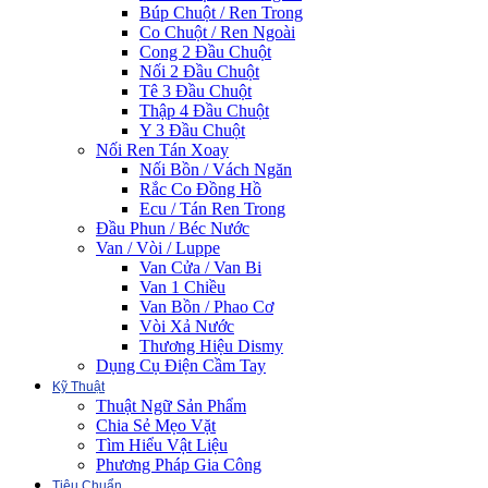
Búp Chuột / Ren Trong
Co Chuột / Ren Ngoài
Cong 2 Đầu Chuột
Nối 2 Đầu Chuột
Tê 3 Đầu Chuột
Thập 4 Đầu Chuột
Y 3 Đầu Chuột
Nối Ren Tán Xoay
Nối Bồn / Vách Ngăn
Rắc Co Đồng Hồ
Ecu / Tán Ren Trong
Đầu Phun / Béc Nước
Van / Vòi / Luppe
Van Cửa / Van Bi
Van 1 Chiều
Van Bồn / Phao Cơ
Vòi Xả Nước
Thương Hiệu Dismy
Dụng Cụ Điện Cầm Tay
Kỹ Thuật
Thuật Ngữ Sản Phẩm
Chia Sẻ Mẹo Vặt
Tìm Hiểu Vật Liệu
Phương Pháp Gia Công
Tiêu Chuẩn