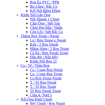
Ren Ép PVC / PPR
Bu Lông / Rắc Co
Kết Nối Bằng Đồng
Khớp Nối Gắn Ống
Nối Nhanh 1 Chạm
Cắm Ống / Siết Tán
Chèn Hạt Bắp / Nhẫn
Côn Lồi / Siết Rắc Co
Thẳng Ren Trong / Ngoài
Lơ / Ren Trong x Ngoài
Kép / 2 Ren Ngoài
Măng Sông / 2 Ren Trong
Cả Rá / Ren Ngoài Trong
Đầu Bịt / Nắp Đậy
Khớp Nối Ren 22
Co / Tê / Thập Ren
Co / Cong Ren Ngoài
Co / Cong Ren Trong
Co Ren Trong Ngoài
T / Tê Ren Ngoài
T / Tê Ren Trong
Tê Ren Ngoài Trong
Chia 4 / Ngã 5
Nối Ống Đuôi Chuột
Béc Chuột / Ren Ngoài