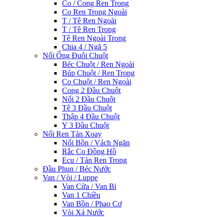
Co / Cong Ren Trong
Co Ren Trong Ngoài
T / Tê Ren Ngoài
T / Tê Ren Trong
Tê Ren Ngoài Trong
Chia 4 / Ngã 5
Nối Ống Đuôi Chuột
Béc Chuột / Ren Ngoài
Búp Chuột / Ren Trong
Co Chuột / Ren Ngoài
Cong 2 Đầu Chuột
Nối 2 Đầu Chuột
Tê 3 Đầu Chuột
Thập 4 Đầu Chuột
Y 3 Đầu Chuột
Nối Ren Tán Xoay
Nối Bồn / Vách Ngăn
Rắc Co Đồng Hồ
Ecu / Tán Ren Trong
Đầu Phun / Béc Nước
Van / Vòi / Luppe
Van Cửa / Van Bi
Van 1 Chiều
Van Bồn / Phao Cơ
Vòi Xả Nước