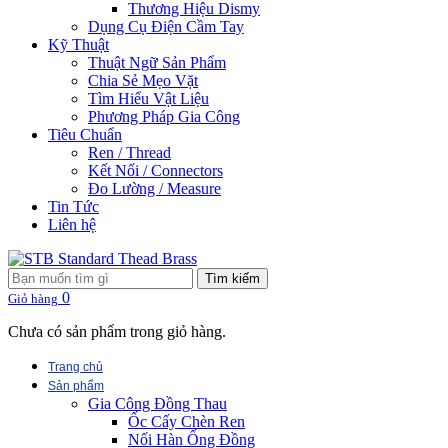
Thương Hiệu Dismy
Dụng Cụ Điện Cầm Tay
Kỹ Thuật
Thuật Ngữ Sản Phẩm
Chia Sẻ Mẹo Vặt
Tìm Hiểu Vật Liệu
Phương Pháp Gia Công
Tiêu Chuẩn
Ren / Thread
Kết Nối / Connectors
Đo Lường / Measure
Tin Tức
Liên hệ
Tìm kiếm
0
Giỏ hàng
Chưa có sản phẩm trong giỏ hàng.
Trang chủ
Sản phẩm
Gia Công Đồng Thau
Ốc Cấy Chèn Ren
Nối Hàn Ống Đồng