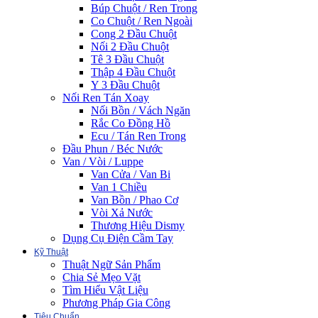
Búp Chuột / Ren Trong
Co Chuột / Ren Ngoài
Cong 2 Đầu Chuột
Nối 2 Đầu Chuột
Tê 3 Đầu Chuột
Thập 4 Đầu Chuột
Y 3 Đầu Chuột
Nối Ren Tán Xoay
Nối Bồn / Vách Ngăn
Rắc Co Đồng Hồ
Ecu / Tán Ren Trong
Đầu Phun / Béc Nước
Van / Vòi / Luppe
Van Cửa / Van Bi
Van 1 Chiều
Van Bồn / Phao Cơ
Vòi Xả Nước
Thương Hiệu Dismy
Dụng Cụ Điện Cầm Tay
Kỹ Thuật
Thuật Ngữ Sản Phẩm
Chia Sẻ Mẹo Vặt
Tìm Hiểu Vật Liệu
Phương Pháp Gia Công
Tiêu Chuẩn