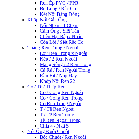
Ren Ép PVC / PPR
Bu Lông / Rắc Co
Kết Nối Bằng Đồng
Khớp Nối Gắn Ống
Nối Nhanh 1 Chạm
Cắm Ống / Siết Tán
Chèn Hạt Bắp / Nhẫn
Côn Lồi / Siết Rắc Co
Thẳng Ren Trong / Ngoài
Lơ / Ren Trong x Ngoài
Kép / 2 Ren Ngoài
Măng Sông / 2 Ren Trong
Cả Rá / Ren Ngoài Trong
Đầu Bịt / Nắp Đậy
Khớp Nối Ren 22
Co / Tê / Thập Ren
Co / Cong Ren Ngoài
Co / Cong Ren Trong
Co Ren Trong Ngoài
T / Tê Ren Ngoài
T / Tê Ren Trong
Tê Ren Ngoài Trong
Chia 4 / Ngã 5
Nối Ống Đuôi Chuột
Béc Chuột / Ren Ngoài