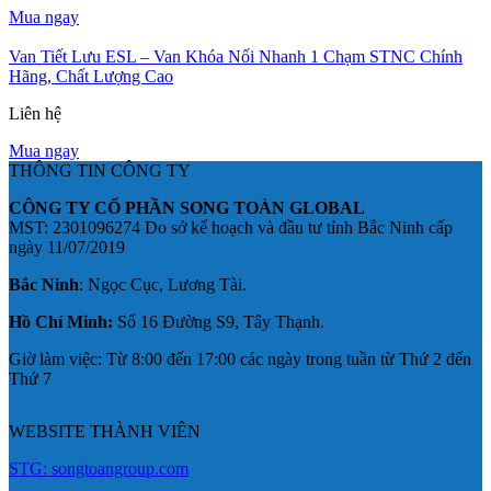
Mua ngay
Van Tiết Lưu ESL – Van Khóa Nối Nhanh 1 Chạm STNC Chính
Hãng, Chất Lượng Cao
Liên hệ
Mua ngay
THÔNG TIN CÔNG TY
CÔNG TY CỔ PHẦN SONG TOÀN GLOBAL
MST: 2301096274 Do sở kế hoạch và đầu tư tỉnh Bắc Ninh cấp
ngày 11/07/2019
Bắc Ninh
: Ngọc Cục, Lương Tài.
Hồ Chí Minh:
Số 16 Đường S9, Tây Thạnh.
Giờ làm việc: Từ 8:00 đến 17:00 các ngày trong tuần từ Thứ 2 đến
Thứ 7
WEBSITE THÀNH VIÊN
STG: songtoangroup.com