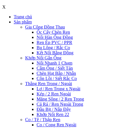
X
Trang chủ
Sản phẩm
Gia Công Đồng Thau
Ốc Cấy Chèn Ren
Nối Hàn Ống Đồng
Ren Ép PVC / PPR
Bu Lông / Rắc Co
Kết Nối Bằng Đồng
Khớp Nối Gắn Ống
Nối Nhanh 1 Chạm
Cắm Ống / Siết Tán
Chèn Hạt Bắp / Nhẫn
Côn Lồi / Siết Rắc Co
Thẳng Ren Trong / Ngoài
Lơ / Ren Trong x Ngoài
Kép / 2 Ren Ngoài
Măng Sông / 2 Ren Trong
Cả Rá / Ren Ngoài Trong
Đầu Bịt / Nắp Đậy
Khớp Nối Ren 22
Co / Tê / Thập Ren
Co / Cong Ren Ngoài