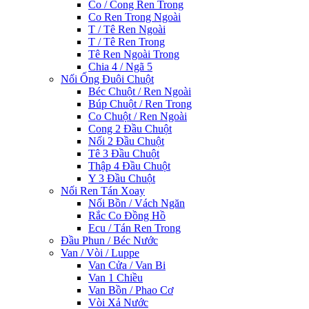
Co / Cong Ren Trong
Co Ren Trong Ngoài
T / Tê Ren Ngoài
T / Tê Ren Trong
Tê Ren Ngoài Trong
Chia 4 / Ngã 5
Nối Ống Đuôi Chuột
Béc Chuột / Ren Ngoài
Búp Chuột / Ren Trong
Co Chuột / Ren Ngoài
Cong 2 Đầu Chuột
Nối 2 Đầu Chuột
Tê 3 Đầu Chuột
Thập 4 Đầu Chuột
Y 3 Đầu Chuột
Nối Ren Tán Xoay
Nối Bồn / Vách Ngăn
Rắc Co Đồng Hồ
Ecu / Tán Ren Trong
Đầu Phun / Béc Nước
Van / Vòi / Luppe
Van Cửa / Van Bi
Van 1 Chiều
Van Bồn / Phao Cơ
Vòi Xả Nước