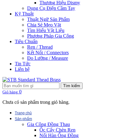
Thương Hiệu Dismy
Dụng Cụ Điện Cầm Tay
Kỹ Thuật
Thuật Ngữ Sản Phẩm
Chia Sẻ Mẹo Vặt
Tìm Hiểu Vật Liệu
Phương Pháp Gia Công
Tiêu Chuẩn
Ren / Thread
Kết Nối / Connectors
Đo Lường / Measure
Tin Tức
Liên hệ
Tìm kiếm
0
Giỏ hàng
Chưa có sản phẩm trong giỏ hàng.
Trang chủ
Sản phẩm
Gia Công Đồng Thau
Ốc Cấy Chèn Ren
Nối Hàn Ống Đồng