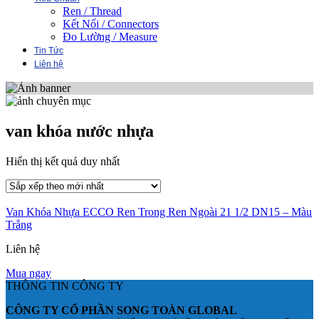
Ren / Thread
Kết Nối / Connectors
Đo Lường / Measure
Tin Tức
Liên hệ
van khóa nước nhựa
Hiển thị kết quả duy nhất
Van Khóa Nhựa ECCO Ren Trong Ren Ngoài 21 1/2 DN15 – Màu
Trắng
Liên hệ
Mua ngay
THÔNG TIN CÔNG TY
CÔNG TY CỔ PHẦN SONG TOÀN GLOBAL