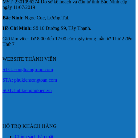
MST: 2301096274 Do sở kế hoạch và đầu tư tỉnh Bắc Ninh cấp
ngày 11/07/2019
Bắc Ninh
: Ngọc Cục, Lương Tài.
Hồ Chí Minh:
Số 16 Đường S9, Tây Thạnh.
Giờ làm việc: Từ 8:00 đến 17:00 các ngày trong tuần từ Thứ 2 đến
Thứ 7
WEBSITE THÀNH VIÊN
STG: songtoangroup.com
STA: phukiensongtoan.com
SOT: linhkienphukien.vn
HỖ TRỢ KHÁCH HÀNG
Chính sách bảo mật