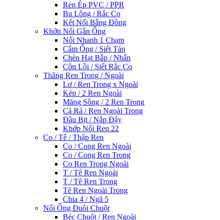
Ren Ép PVC / PPR
Bu Lông / Rắc Co
Kết Nối Bằng Đồng
Khớp Nối Gắn Ống
Nối Nhanh 1 Chạm
Cắm Ống / Siết Tán
Chèn Hạt Bắp / Nhẫn
Côn Lồi / Siết Rắc Co
Thẳng Ren Trong / Ngoài
Lơ / Ren Trong x Ngoài
Kép / 2 Ren Ngoài
Măng Sông / 2 Ren Trong
Cả Rá / Ren Ngoài Trong
Đầu Bịt / Nắp Đậy
Khớp Nối Ren 22
Co / Tê / Thập Ren
Co / Cong Ren Ngoài
Co / Cong Ren Trong
Co Ren Trong Ngoài
T / Tê Ren Ngoài
T / Tê Ren Trong
Tê Ren Ngoài Trong
Chia 4 / Ngã 5
Nối Ống Đuôi Chuột
Béc Chuột / Ren Ngoài