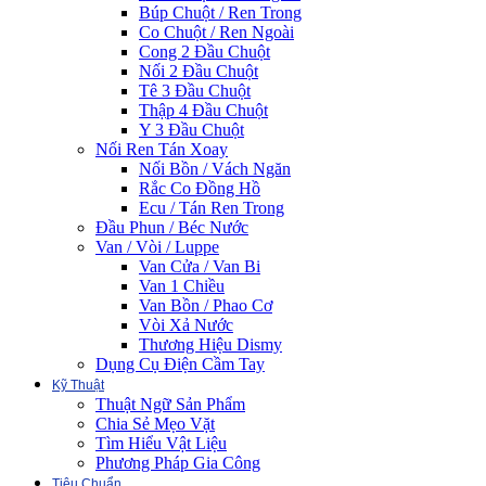
Búp Chuột / Ren Trong
Co Chuột / Ren Ngoài
Cong 2 Đầu Chuột
Nối 2 Đầu Chuột
Tê 3 Đầu Chuột
Thập 4 Đầu Chuột
Y 3 Đầu Chuột
Nối Ren Tán Xoay
Nối Bồn / Vách Ngăn
Rắc Co Đồng Hồ
Ecu / Tán Ren Trong
Đầu Phun / Béc Nước
Van / Vòi / Luppe
Van Cửa / Van Bi
Van 1 Chiều
Van Bồn / Phao Cơ
Vòi Xả Nước
Thương Hiệu Dismy
Dụng Cụ Điện Cầm Tay
Kỹ Thuật
Thuật Ngữ Sản Phẩm
Chia Sẻ Mẹo Vặt
Tìm Hiểu Vật Liệu
Phương Pháp Gia Công
Tiêu Chuẩn