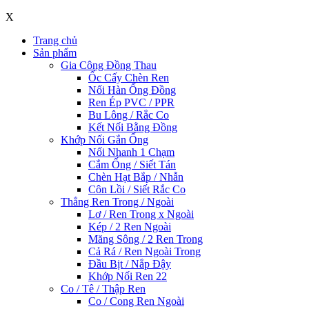
X
Trang chủ
Sản phẩm
Gia Công Đồng Thau
Ốc Cấy Chèn Ren
Nối Hàn Ống Đồng
Ren Ép PVC / PPR
Bu Lông / Rắc Co
Kết Nối Bằng Đồng
Khớp Nối Gắn Ống
Nối Nhanh 1 Chạm
Cắm Ống / Siết Tán
Chèn Hạt Bắp / Nhẫn
Côn Lồi / Siết Rắc Co
Thẳng Ren Trong / Ngoài
Lơ / Ren Trong x Ngoài
Kép / 2 Ren Ngoài
Măng Sông / 2 Ren Trong
Cả Rá / Ren Ngoài Trong
Đầu Bịt / Nắp Đậy
Khớp Nối Ren 22
Co / Tê / Thập Ren
Co / Cong Ren Ngoài