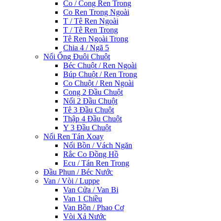
Co / Cong Ren Trong
Co Ren Trong Ngoài
T / Tê Ren Ngoài
T / Tê Ren Trong
Tê Ren Ngoài Trong
Chia 4 / Ngã 5
Nối Ống Đuôi Chuột
Béc Chuột / Ren Ngoài
Búp Chuột / Ren Trong
Co Chuột / Ren Ngoài
Cong 2 Đầu Chuột
Nối 2 Đầu Chuột
Tê 3 Đầu Chuột
Thập 4 Đầu Chuột
Y 3 Đầu Chuột
Nối Ren Tán Xoay
Nối Bồn / Vách Ngăn
Rắc Co Đồng Hồ
Ecu / Tán Ren Trong
Đầu Phun / Béc Nước
Van / Vòi / Luppe
Van Cửa / Van Bi
Van 1 Chiều
Van Bồn / Phao Cơ
Vòi Xả Nước