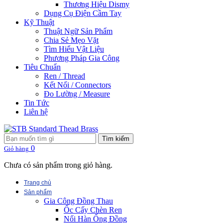
Thương Hiệu Dismy
Dụng Cụ Điện Cầm Tay
Kỹ Thuật
Thuật Ngữ Sản Phẩm
Chia Sẻ Mẹo Vặt
Tìm Hiểu Vật Liệu
Phương Pháp Gia Công
Tiêu Chuẩn
Ren / Thread
Kết Nối / Connectors
Đo Lường / Measure
Tin Tức
Liên hệ
Tìm kiếm
0
Giỏ hàng
Chưa có sản phẩm trong giỏ hàng.
Trang chủ
Sản phẩm
Gia Công Đồng Thau
Ốc Cấy Chèn Ren
Nối Hàn Ống Đồng