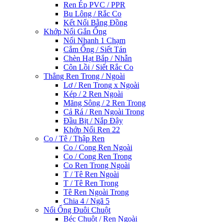
Ren Ép PVC / PPR
Bu Lông / Rắc Co
Kết Nối Bằng Đồng
Khớp Nối Gắn Ống
Nối Nhanh 1 Chạm
Cắm Ống / Siết Tán
Chèn Hạt Bắp / Nhẫn
Côn Lồi / Siết Rắc Co
Thẳng Ren Trong / Ngoài
Lơ / Ren Trong x Ngoài
Kép / 2 Ren Ngoài
Măng Sông / 2 Ren Trong
Cả Rá / Ren Ngoài Trong
Đầu Bịt / Nắp Đậy
Khớp Nối Ren 22
Co / Tê / Thập Ren
Co / Cong Ren Ngoài
Co / Cong Ren Trong
Co Ren Trong Ngoài
T / Tê Ren Ngoài
T / Tê Ren Trong
Tê Ren Ngoài Trong
Chia 4 / Ngã 5
Nối Ống Đuôi Chuột
Béc Chuột / Ren Ngoài