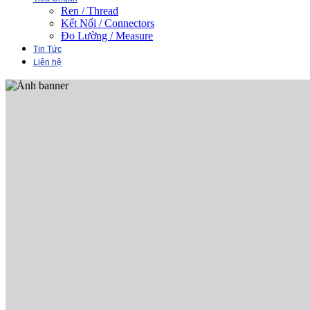
Ren / Thread
Kết Nối / Connectors
Đo Lường / Measure
Tin Tức
Liên hệ