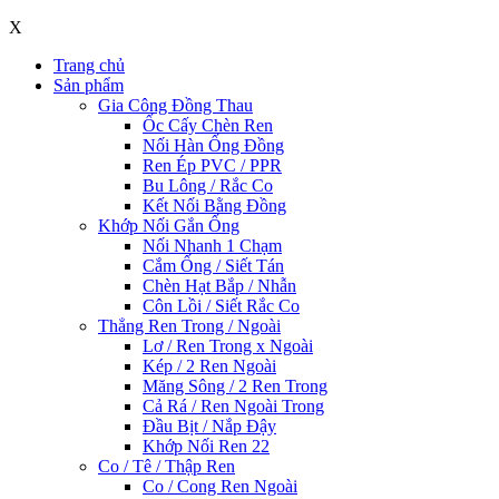
X
Trang chủ
Sản phẩm
Gia Công Đồng Thau
Ốc Cấy Chèn Ren
Nối Hàn Ống Đồng
Ren Ép PVC / PPR
Bu Lông / Rắc Co
Kết Nối Bằng Đồng
Khớp Nối Gắn Ống
Nối Nhanh 1 Chạm
Cắm Ống / Siết Tán
Chèn Hạt Bắp / Nhẫn
Côn Lồi / Siết Rắc Co
Thẳng Ren Trong / Ngoài
Lơ / Ren Trong x Ngoài
Kép / 2 Ren Ngoài
Măng Sông / 2 Ren Trong
Cả Rá / Ren Ngoài Trong
Đầu Bịt / Nắp Đậy
Khớp Nối Ren 22
Co / Tê / Thập Ren
Co / Cong Ren Ngoài