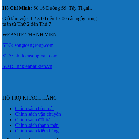
Hồ Chí Minh:
Số 16 Đường S9, Tây Thạnh.
Giờ làm việc: Từ 8:00 đến 17:00 các ngày trong
tuần từ Thứ 2 đến Thứ 7
WEBSITE THÀNH VIÊN
STG: songtoangroup.com
STA: phukiensongtoan.com
SOT: linhkienphukien.vn
HỖ TRỢ KHÁCH HÀNG
Chính sách bảo mật
Chính sách vận chuyển
Chính sách đổi trả
Chính sách thanh toán
Chính sách kiểm hàng