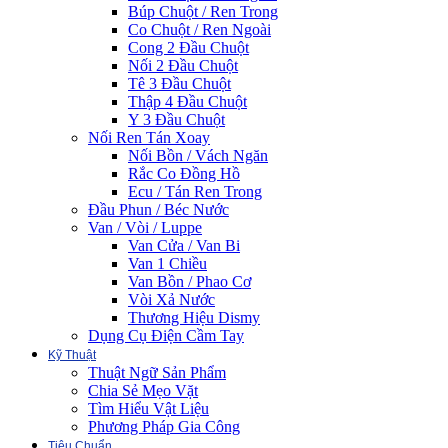
Búp Chuột / Ren Trong
Co Chuột / Ren Ngoài
Cong 2 Đầu Chuột
Nối 2 Đầu Chuột
Tê 3 Đầu Chuột
Thập 4 Đầu Chuột
Y 3 Đầu Chuột
Nối Ren Tán Xoay
Nối Bồn / Vách Ngăn
Rắc Co Đồng Hồ
Ecu / Tán Ren Trong
Đầu Phun / Béc Nước
Van / Vòi / Luppe
Van Cửa / Van Bi
Van 1 Chiều
Van Bồn / Phao Cơ
Vòi Xả Nước
Thương Hiệu Dismy
Dụng Cụ Điện Cầm Tay
Kỹ Thuật
Thuật Ngữ Sản Phẩm
Chia Sẻ Mẹo Vặt
Tìm Hiểu Vật Liệu
Phương Pháp Gia Công
Tiêu Chuẩn