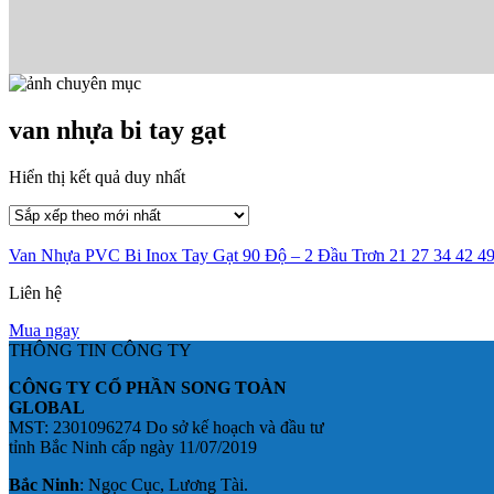
van nhựa bi tay gạt
Hiển thị kết quả duy nhất
Van Nhựa PVC Bi Inox Tay Gạt 90 Độ – 2 Đầu Trơn 21 27 34 42 
Liên hệ
Mua ngay
THÔNG TIN CÔNG TY
CÔNG TY CỔ PHẦN SONG TOÀN
GLOBAL
MST: 2301096274 Do sở kế hoạch và đầu tư
tỉnh Bắc Ninh cấp ngày 11/07/2019
Bắc Ninh
: Ngọc Cục, Lương Tài.