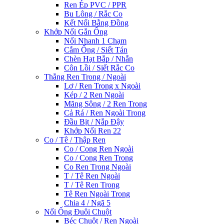
Ren Ép PVC / PPR
Bu Lông / Rắc Co
Kết Nối Bằng Đồng
Khớp Nối Gắn Ống
Nối Nhanh 1 Chạm
Cắm Ống / Siết Tán
Chèn Hạt Bắp / Nhẫn
Côn Lồi / Siết Rắc Co
Thẳng Ren Trong / Ngoài
Lơ / Ren Trong x Ngoài
Kép / 2 Ren Ngoài
Măng Sông / 2 Ren Trong
Cả Rá / Ren Ngoài Trong
Đầu Bịt / Nắp Đậy
Khớp Nối Ren 22
Co / Tê / Thập Ren
Co / Cong Ren Ngoài
Co / Cong Ren Trong
Co Ren Trong Ngoài
T / Tê Ren Ngoài
T / Tê Ren Trong
Tê Ren Ngoài Trong
Chia 4 / Ngã 5
Nối Ống Đuôi Chuột
Béc Chuột / Ren Ngoài