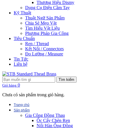
Thương Hiệu Dismy
Dụng Cụ Điện Cầm Tay
Kỹ Thuật
Thuật Ngữ Sản Phẩm
Chia Sẻ Mẹo Vặt
Tìm Hiểu Vật Liệu
Phương Pháp Gia Công
Tiêu Chuẩn
Ren / Thread
Kết Nối / Connectors
Đo Lường / Measure
Tin Tức
Liên hệ
Tìm kiếm
0
Giỏ hàng
Chưa có sản phẩm trong giỏ hàng.
Trang chủ
Sản phẩm
Gia Công Đồng Thau
Ốc Cấy Chèn Ren
Nối Hàn Ống Đồng