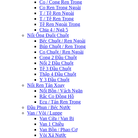
Co / Cong Ren Trong
Co Ren Trong Ngoài
T / Tê Ren Ngoài
T / Tê Ren Trong
Tê Ren Ngoài Trong
Chia 4 / Ngã 5
Nối Ống Đuôi Chuột
Béc Chuột / Ren Ngoài
Búp Chuột / Ren Trong
Co Chuột / Ren Ngoài
Cong 2 Đầu Chuột
Nối 2 Đầu Chuột
Tê 3 Đầu Chuột
Thập 4 Đầu Chuột
Y 3 Đầu Chuột
Nối Ren Tán Xoay
Nối Bồn / Vách Ngăn
Rắc Co Đồng Hồ
Ecu / Tán Ren Trong
Đầu Phun / Béc Nước
Van / Vòi / Luppe
Van Cửa / Van Bi
Van 1 Chiều
Van Bồn / Phao Cơ
Vòi Xả Nước