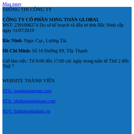
Mua ngay
THÔNG TIN CÔNG TY
CÔNG TY CỔ PHẦN SONG TOÀN GLOBAL
MST: 2301096274 Do sở kế hoạch và đầu tư tỉnh Bắc Ninh cấp
ngày 11/07/2019
Bắc Ninh
: Ngọc Cục, Lương Tài.
Hồ Chí Minh:
Số 16 Đường S9, Tây Thạnh.
Giờ làm việc: Từ 8:00 đến 17:00 các ngày trong tuần từ Thứ 2 đến
Thứ 7
WEBSITE THÀNH VIÊN
STG: songtoangroup.com
STA: phukiensongtoan.com
SOT: linhkienphukien.vn