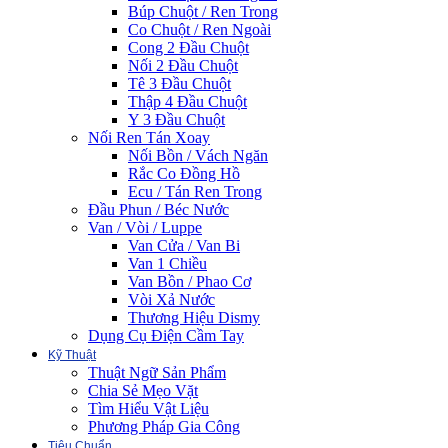
Búp Chuột / Ren Trong
Co Chuột / Ren Ngoài
Cong 2 Đầu Chuột
Nối 2 Đầu Chuột
Tê 3 Đầu Chuột
Thập 4 Đầu Chuột
Y 3 Đầu Chuột
Nối Ren Tán Xoay
Nối Bồn / Vách Ngăn
Rắc Co Đồng Hồ
Ecu / Tán Ren Trong
Đầu Phun / Béc Nước
Van / Vòi / Luppe
Van Cửa / Van Bi
Van 1 Chiều
Van Bồn / Phao Cơ
Vòi Xả Nước
Thương Hiệu Dismy
Dụng Cụ Điện Cầm Tay
Kỹ Thuật
Thuật Ngữ Sản Phẩm
Chia Sẻ Mẹo Vặt
Tìm Hiểu Vật Liệu
Phương Pháp Gia Công
Tiêu Chuẩn