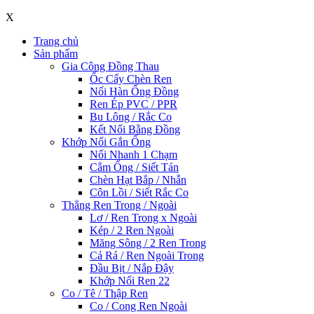
X
Trang chủ
Sản phẩm
Gia Công Đồng Thau
Ốc Cấy Chèn Ren
Nối Hàn Ống Đồng
Ren Ép PVC / PPR
Bu Lông / Rắc Co
Kết Nối Bằng Đồng
Khớp Nối Gắn Ống
Nối Nhanh 1 Chạm
Cắm Ống / Siết Tán
Chèn Hạt Bắp / Nhẫn
Côn Lồi / Siết Rắc Co
Thẳng Ren Trong / Ngoài
Lơ / Ren Trong x Ngoài
Kép / 2 Ren Ngoài
Măng Sông / 2 Ren Trong
Cả Rá / Ren Ngoài Trong
Đầu Bịt / Nắp Đậy
Khớp Nối Ren 22
Co / Tê / Thập Ren
Co / Cong Ren Ngoài