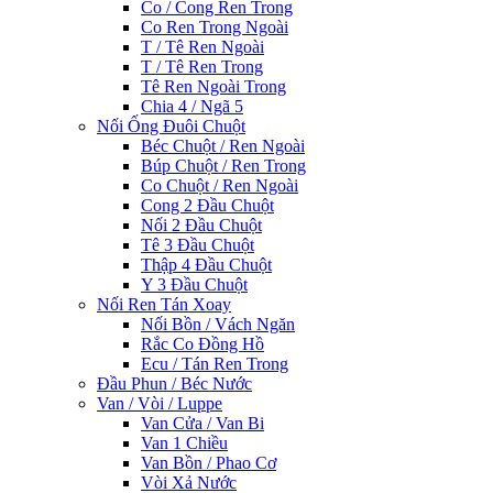
Co / Cong Ren Trong
Co Ren Trong Ngoài
T / Tê Ren Ngoài
T / Tê Ren Trong
Tê Ren Ngoài Trong
Chia 4 / Ngã 5
Nối Ống Đuôi Chuột
Béc Chuột / Ren Ngoài
Búp Chuột / Ren Trong
Co Chuột / Ren Ngoài
Cong 2 Đầu Chuột
Nối 2 Đầu Chuột
Tê 3 Đầu Chuột
Thập 4 Đầu Chuột
Y 3 Đầu Chuột
Nối Ren Tán Xoay
Nối Bồn / Vách Ngăn
Rắc Co Đồng Hồ
Ecu / Tán Ren Trong
Đầu Phun / Béc Nước
Van / Vòi / Luppe
Van Cửa / Van Bi
Van 1 Chiều
Van Bồn / Phao Cơ
Vòi Xả Nước