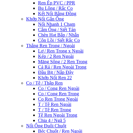
Ren Ép PVC / PPR
Bu Lông / Rắc Co
Kết Nối Bằng Đồng
Khớp Nối Gắn Ống
Nối Nhanh 1 Chạm
Cắm Ống / Siết Tán
Chèn Hạt Bắp / Nhẫn
Côn Lồi / Siết Rắc Co
Thẳng Ren Trong / Ngoài
Lơ / Ren Trong x Ngoài
Kép / 2 Ren Ngoài
Măng Sông / 2 Ren Trong
Cả Rá / Ren Ngoài Trong
Đầu Bịt / Nắp Đậy
Khớp Nối Ren 22
Co / Tê / Thập Ren
Co / Cong Ren Ngoài
Co / Cong Ren Trong
Co Ren Trong Ngoài
T / Tê Ren Ngoài
T / Tê Ren Trong
Tê Ren Ngoài Trong
Chia 4 / Ngã 5
Nối Ống Đuôi Chuột
Béc Chuột / Ren Ngoài