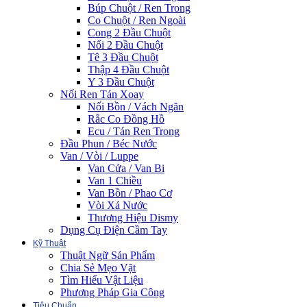
Búp Chuột / Ren Trong
Co Chuột / Ren Ngoài
Cong 2 Đầu Chuột
Nối 2 Đầu Chuột
Tê 3 Đầu Chuột
Thập 4 Đầu Chuột
Y 3 Đầu Chuột
Nối Ren Tán Xoay
Nối Bồn / Vách Ngăn
Rắc Co Đồng Hồ
Ecu / Tán Ren Trong
Đầu Phun / Béc Nước
Van / Vòi / Luppe
Van Cửa / Van Bi
Van 1 Chiều
Van Bồn / Phao Cơ
Vòi Xả Nước
Thương Hiệu Dismy
Dụng Cụ Điện Cầm Tay
Kỹ Thuật
Thuật Ngữ Sản Phẩm
Chia Sẻ Mẹo Vặt
Tìm Hiểu Vật Liệu
Phương Pháp Gia Công
Tiêu Chuẩn