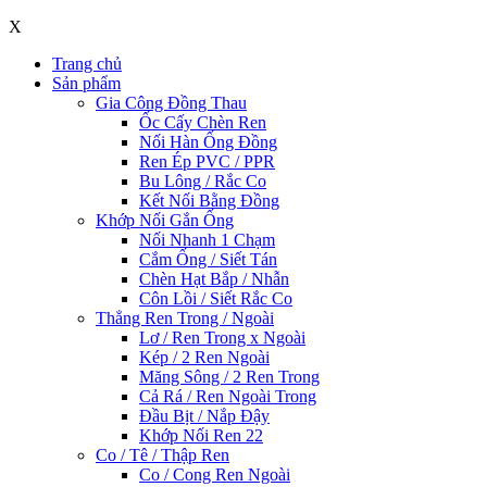
X
Trang chủ
Sản phẩm
Gia Công Đồng Thau
Ốc Cấy Chèn Ren
Nối Hàn Ống Đồng
Ren Ép PVC / PPR
Bu Lông / Rắc Co
Kết Nối Bằng Đồng
Khớp Nối Gắn Ống
Nối Nhanh 1 Chạm
Cắm Ống / Siết Tán
Chèn Hạt Bắp / Nhẫn
Côn Lồi / Siết Rắc Co
Thẳng Ren Trong / Ngoài
Lơ / Ren Trong x Ngoài
Kép / 2 Ren Ngoài
Măng Sông / 2 Ren Trong
Cả Rá / Ren Ngoài Trong
Đầu Bịt / Nắp Đậy
Khớp Nối Ren 22
Co / Tê / Thập Ren
Co / Cong Ren Ngoài