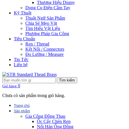
Thương Hiệu Dismy
Dụng Cụ Điện Cầm Tay
Kỹ Thuật
Thuật Ngữ Sản Phẩm
Chia Sẻ Mẹo Vặt
Tìm Hiểu Vật Liệu
Phương Pháp Gia Công
Tiêu Chuẩn
Ren / Thread
Kết Nối / Connectors
Đo Lường / Measure
Tin Tức
Liên hệ
Tìm kiếm
0
Giỏ hàng
Chưa có sản phẩm trong giỏ hàng.
Trang chủ
Sản phẩm
Gia Công Đồng Thau
Ốc Cấy Chèn Ren
Nối Hàn Ống Đồng