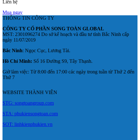
Liên hệ
Mua ngay
THÔNG TIN CÔNG TY
CÔNG TY CỔ PHẦN SONG TOÀN GLOBAL
MST: 2301096274 Do sở kế hoạch và đầu tư tỉnh Bắc Ninh cấp
ngày 11/07/2019
Bắc Ninh
: Ngọc Cục, Lương Tài.
Hồ Chí Minh:
Số 16 Đường S9, Tây Thạnh.
Giờ làm việc: Từ 8:00 đến 17:00 các ngày trong tuần từ Thứ 2 đến
Thứ 7
WEBSITE THÀNH VIÊN
STG: songtoangroup.com
STA: phukiensongtoan.com
SOT: linhkienphukien.vn