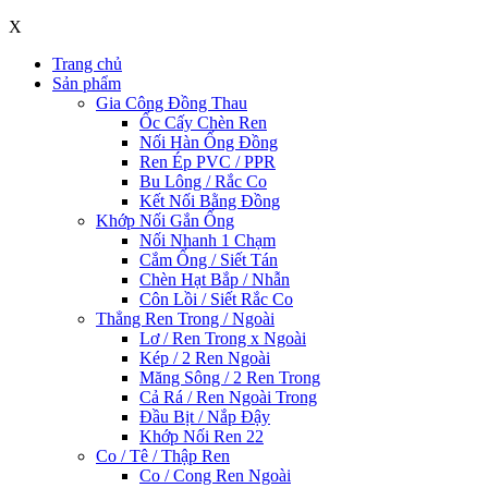
X
Trang chủ
Sản phẩm
Gia Công Đồng Thau
Ốc Cấy Chèn Ren
Nối Hàn Ống Đồng
Ren Ép PVC / PPR
Bu Lông / Rắc Co
Kết Nối Bằng Đồng
Khớp Nối Gắn Ống
Nối Nhanh 1 Chạm
Cắm Ống / Siết Tán
Chèn Hạt Bắp / Nhẫn
Côn Lồi / Siết Rắc Co
Thẳng Ren Trong / Ngoài
Lơ / Ren Trong x Ngoài
Kép / 2 Ren Ngoài
Măng Sông / 2 Ren Trong
Cả Rá / Ren Ngoài Trong
Đầu Bịt / Nắp Đậy
Khớp Nối Ren 22
Co / Tê / Thập Ren
Co / Cong Ren Ngoài