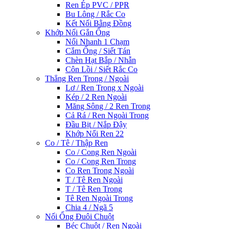
Ren Ép PVC / PPR
Bu Lông / Rắc Co
Kết Nối Bằng Đồng
Khớp Nối Gắn Ống
Nối Nhanh 1 Chạm
Cắm Ống / Siết Tán
Chèn Hạt Bắp / Nhẫn
Côn Lồi / Siết Rắc Co
Thẳng Ren Trong / Ngoài
Lơ / Ren Trong x Ngoài
Kép / 2 Ren Ngoài
Măng Sông / 2 Ren Trong
Cả Rá / Ren Ngoài Trong
Đầu Bịt / Nắp Đậy
Khớp Nối Ren 22
Co / Tê / Thập Ren
Co / Cong Ren Ngoài
Co / Cong Ren Trong
Co Ren Trong Ngoài
T / Tê Ren Ngoài
T / Tê Ren Trong
Tê Ren Ngoài Trong
Chia 4 / Ngã 5
Nối Ống Đuôi Chuột
Béc Chuột / Ren Ngoài