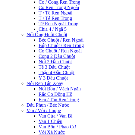
Co / Cong Ren Trong
Co Ren Trong Ngoài
T / Tê Ren Ngoài
T / Tê Ren Trong
Tê Ren Ngoài Trong
Chia 4 / Ngã 5
Nối Ống Đuôi Chuột
Béc Chuột / Ren Ngoài
Búp Chuột / Ren Trong
Co Chuột / Ren Ngoài
Cong 2 Đầu Chuột
Nối 2 Đầu Chuột
Tê 3 Đầu Chuột
Thập 4 Đầu Chuột
Y 3 Đầu Chuột
Nối Ren Tán Xoay
Nối Bồn / Vách Ngăn
Rắc Co Đồng Hồ
Ecu / Tán Ren Trong
Đầu Phun / Béc Nước
Van / Vòi / Luppe
Van Cửa / Van Bi
Van 1 Chiều
Van Bồn / Phao Cơ
Vòi Xả Nước