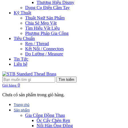
Thương Hiệu Dismy
Dụng Cụ Điện Cầm Tay
Kỹ Thuật
Thuật Ngữ Sản Phẩm
Chia Sẻ Mẹo Vặt
Tìm Hiểu Vật Liệu
Phương Pháp Gia Công
Tiêu Chuẩn
Ren / Thread
Kết Nối / Connectors
Đo Lường / Measure
Tin Tức
Liên hệ
Tìm kiếm
0
Giỏ hàng
Chưa có sản phẩm trong giỏ hàng.
Trang chủ
Sản phẩm
Gia Công Đồng Thau
Ốc Cấy Chèn Ren
Nối Hàn Ống Đồng