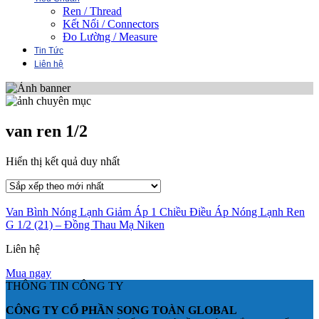
Ren / Thread
Kết Nối / Connectors
Đo Lường / Measure
Tin Tức
Liên hệ
van ren 1/2
Hiển thị kết quả duy nhất
Van Bình Nóng Lạnh Giảm Áp 1 Chiều Điều Áp Nóng Lạnh Ren
G 1/2 (21) – Đồng Thau Mạ Niken
Liên hệ
Mua ngay
THÔNG TIN CÔNG TY
CÔNG TY CỔ PHẦN SONG TOÀN GLOBAL