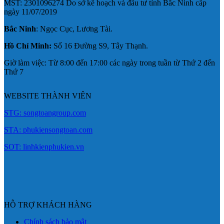
MST: 2301096274 Do sở kế hoạch và đầu tư tỉnh Bắc Ninh cấp
ngày 11/07/2019
Bắc Ninh
: Ngọc Cục, Lương Tài.
Hồ Chí Minh:
Số 16 Đường S9, Tây Thạnh.
Giờ làm việc: Từ 8:00 đến 17:00 các ngày trong tuần từ Thứ 2 đến
Thứ 7
WEBSITE THÀNH VIÊN
STG: songtoangroup.com
STA: phukiensongtoan.com
SOT: linhkienphukien.vn
HỖ TRỢ KHÁCH HÀNG
Chính sách bảo mật