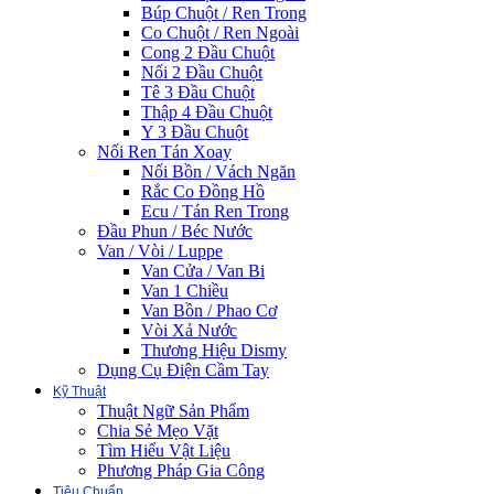
Búp Chuột / Ren Trong
Co Chuột / Ren Ngoài
Cong 2 Đầu Chuột
Nối 2 Đầu Chuột
Tê 3 Đầu Chuột
Thập 4 Đầu Chuột
Y 3 Đầu Chuột
Nối Ren Tán Xoay
Nối Bồn / Vách Ngăn
Rắc Co Đồng Hồ
Ecu / Tán Ren Trong
Đầu Phun / Béc Nước
Van / Vòi / Luppe
Van Cửa / Van Bi
Van 1 Chiều
Van Bồn / Phao Cơ
Vòi Xả Nước
Thương Hiệu Dismy
Dụng Cụ Điện Cầm Tay
Kỹ Thuật
Thuật Ngữ Sản Phẩm
Chia Sẻ Mẹo Vặt
Tìm Hiểu Vật Liệu
Phương Pháp Gia Công
Tiêu Chuẩn