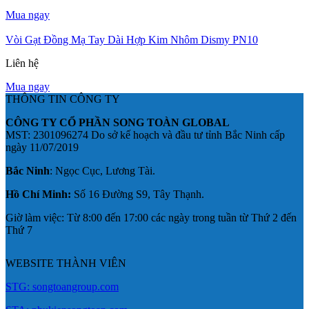
Mua ngay
Vòi Gạt Đồng Mạ Tay Dài Hợp Kim Nhôm Dismy PN10
Liên hệ
Mua ngay
THÔNG TIN CÔNG TY
CÔNG TY CỔ PHẦN SONG TOÀN GLOBAL
MST: 2301096274 Do sở kế hoạch và đầu tư tỉnh Bắc Ninh cấp
ngày 11/07/2019
Bắc Ninh
: Ngọc Cục, Lương Tài.
Hồ Chí Minh:
Số 16 Đường S9, Tây Thạnh.
Giờ làm việc: Từ 8:00 đến 17:00 các ngày trong tuần từ Thứ 2 đến
Thứ 7
WEBSITE THÀNH VIÊN
STG: songtoangroup.com