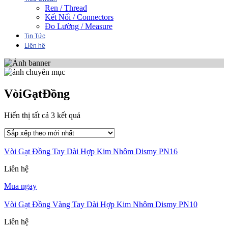
Ren / Thread
Kết Nối / Connectors
Đo Lường / Measure
Tin Tức
Liên hệ
VòiGạtĐồng
Đã
Hiển thị tất cả 3 kết quả
sắp
xếp
theo
Vòi Gạt Đồng Tay Dài Hợp Kim Nhôm Dismy PN16
mới
nhất
Liên hệ
Mua ngay
Vòi Gạt Đồng Vàng Tay Dài Hợp Kim Nhôm Dismy PN10
Liên hệ