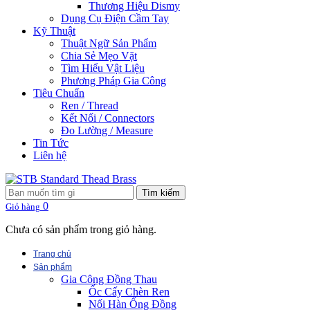
Thương Hiệu Dismy
Dụng Cụ Điện Cầm Tay
Kỹ Thuật
Thuật Ngữ Sản Phẩm
Chia Sẻ Mẹo Vặt
Tìm Hiểu Vật Liệu
Phương Pháp Gia Công
Tiêu Chuẩn
Ren / Thread
Kết Nối / Connectors
Đo Lường / Measure
Tin Tức
Liên hệ
Tìm kiếm
0
Giỏ hàng
Chưa có sản phẩm trong giỏ hàng.
Trang chủ
Sản phẩm
Gia Công Đồng Thau
Ốc Cấy Chèn Ren
Nối Hàn Ống Đồng