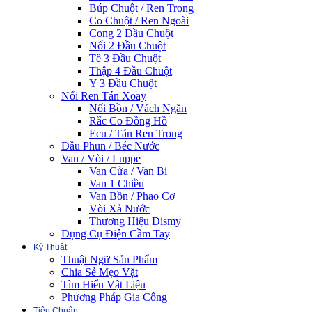
Búp Chuột / Ren Trong
Co Chuột / Ren Ngoài
Cong 2 Đầu Chuột
Nối 2 Đầu Chuột
Tê 3 Đầu Chuột
Thập 4 Đầu Chuột
Y 3 Đầu Chuột
Nối Ren Tán Xoay
Nối Bồn / Vách Ngăn
Rắc Co Đồng Hồ
Ecu / Tán Ren Trong
Đầu Phun / Béc Nước
Van / Vòi / Luppe
Van Cửa / Van Bi
Van 1 Chiều
Van Bồn / Phao Cơ
Vòi Xả Nước
Thương Hiệu Dismy
Dụng Cụ Điện Cầm Tay
Kỹ Thuật
Thuật Ngữ Sản Phẩm
Chia Sẻ Mẹo Vặt
Tìm Hiểu Vật Liệu
Phương Pháp Gia Công
Tiêu Chuẩn