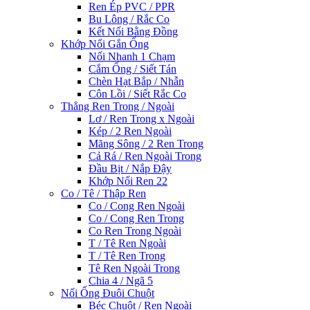
Ren Ép PVC / PPR
Bu Lông / Rắc Co
Kết Nối Bằng Đồng
Khớp Nối Gắn Ống
Nối Nhanh 1 Chạm
Cắm Ống / Siết Tán
Chèn Hạt Bắp / Nhẫn
Côn Lồi / Siết Rắc Co
Thẳng Ren Trong / Ngoài
Lơ / Ren Trong x Ngoài
Kép / 2 Ren Ngoài
Măng Sông / 2 Ren Trong
Cả Rá / Ren Ngoài Trong
Đầu Bịt / Nắp Đậy
Khớp Nối Ren 22
Co / Tê / Thập Ren
Co / Cong Ren Ngoài
Co / Cong Ren Trong
Co Ren Trong Ngoài
T / Tê Ren Ngoài
T / Tê Ren Trong
Tê Ren Ngoài Trong
Chia 4 / Ngã 5
Nối Ống Đuôi Chuột
Béc Chuột / Ren Ngoài