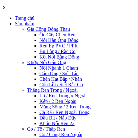
X
Trang chủ
Sản phẩm
Gia Công Đồng Thau
Ốc Cấy Chèn Ren
Nối Hàn Ống Đồng
Ren Ép PVC / PPR
Bu Lông / Rắc Co
Kết Nối Bằng Đồng
Khớp Nối Gắn Ống
Nối Nhanh 1 Chạm
Cắm Ống / Siết Tán
Chèn Hạt Bắp / Nhẫn
Côn Lồi / Siết Rắc Co
Thẳng Ren Trong / Ngoài
Lơ / Ren Trong x Ngoài
Kép / 2 Ren Ngoài
Măng Sông / 2 Ren Trong
Cả Rá / Ren Ngoài Trong
Đầu Bịt / Nắp Đậy
Khớp Nối Ren 22
Co / Tê / Thập Ren
Co / Cong Ren Ngoài