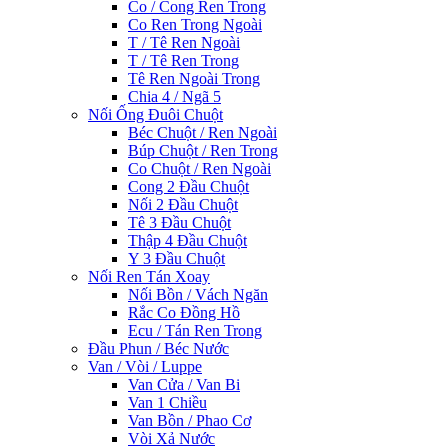
Co / Cong Ren Trong
Co Ren Trong Ngoài
T / Tê Ren Ngoài
T / Tê Ren Trong
Tê Ren Ngoài Trong
Chia 4 / Ngã 5
Nối Ống Đuôi Chuột
Béc Chuột / Ren Ngoài
Búp Chuột / Ren Trong
Co Chuột / Ren Ngoài
Cong 2 Đầu Chuột
Nối 2 Đầu Chuột
Tê 3 Đầu Chuột
Thập 4 Đầu Chuột
Y 3 Đầu Chuột
Nối Ren Tán Xoay
Nối Bồn / Vách Ngăn
Rắc Co Đồng Hồ
Ecu / Tán Ren Trong
Đầu Phun / Béc Nước
Van / Vòi / Luppe
Van Cửa / Van Bi
Van 1 Chiều
Van Bồn / Phao Cơ
Vòi Xả Nước