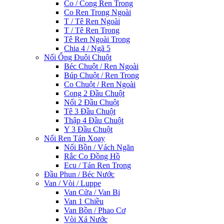
Co / Cong Ren Trong
Co Ren Trong Ngoài
T / Tê Ren Ngoài
T / Tê Ren Trong
Tê Ren Ngoài Trong
Chia 4 / Ngã 5
Nối Ống Đuôi Chuột
Béc Chuột / Ren Ngoài
Búp Chuột / Ren Trong
Co Chuột / Ren Ngoài
Cong 2 Đầu Chuột
Nối 2 Đầu Chuột
Tê 3 Đầu Chuột
Thập 4 Đầu Chuột
Y 3 Đầu Chuột
Nối Ren Tán Xoay
Nối Bồn / Vách Ngăn
Rắc Co Đồng Hồ
Ecu / Tán Ren Trong
Đầu Phun / Béc Nước
Van / Vòi / Luppe
Van Cửa / Van Bi
Van 1 Chiều
Van Bồn / Phao Cơ
Vòi Xả Nước