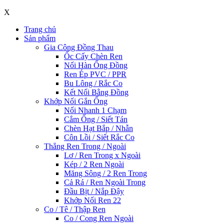
X
Trang chủ
Sản phẩm
Gia Công Đồng Thau
Ốc Cấy Chèn Ren
Nối Hàn Ống Đồng
Ren Ép PVC / PPR
Bu Lông / Rắc Co
Kết Nối Bằng Đồng
Khớp Nối Gắn Ống
Nối Nhanh 1 Chạm
Cắm Ống / Siết Tán
Chèn Hạt Bắp / Nhẫn
Côn Lồi / Siết Rắc Co
Thẳng Ren Trong / Ngoài
Lơ / Ren Trong x Ngoài
Kép / 2 Ren Ngoài
Măng Sông / 2 Ren Trong
Cả Rá / Ren Ngoài Trong
Đầu Bịt / Nắp Đậy
Khớp Nối Ren 22
Co / Tê / Thập Ren
Co / Cong Ren Ngoài