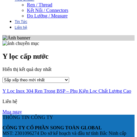
Ren / Thread
Kết Nối / Connectors
Đo Lường / Measure
Tin Tức
Liên hệ
Y lọc cấp nước
Hiển thị kết quả duy nhất
Y Lọc Inox 304 Ren Trong BSP – Phụ Kiện Lọc Chất Lượng Cao
Liên hệ
Mua ngay
THÔNG TIN CÔNG TY
CÔNG TY CỔ PHẦN SONG TOÀN GLOBAL
MST: 2301096274 Do sở kế hoạch và đầu tư tỉnh Bắc Ninh cấp