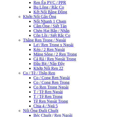
Ren Ép PVC / PPR
Bu Lông / Rắc Co
Kết Nối Bằng Đồng
Khớp Nối Gắn Ống
Nối Nhanh 1 Chạm
Cắm Ống / Siết Tán
Chèn Hạt Bắp / Nhẫn
Côn Lồi / Siết Rắc Co
Thẳng Ren Trong / Ngoài
Lơ / Ren Trong x Ngoài
Kép / 2 Ren Ngoài
Măng Sông / 2 Ren Trong
Cả Rá / Ren Ngoài Trong
Đầu Bịt / Nắp Đậy
Khớp Nối Ren 22
Co / Tê / Thập Ren
Co / Cong Ren Ngoài
Co / Cong Ren Trong
Co Ren Trong Ngoài
T / Tê Ren Ngoài
T / Tê Ren Trong
Tê Ren Ngoài Trong
Chia 4 / Ngã 5
Nối Ống Đuôi Chuột
Béc Chuột / Ren Ngoài