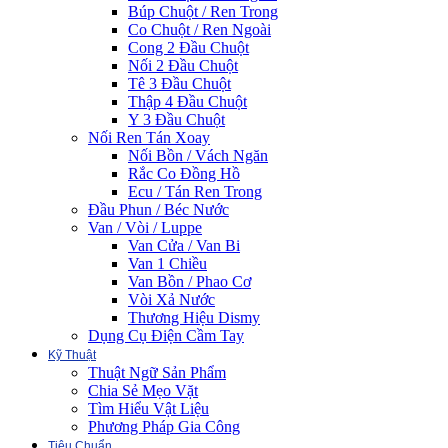
Búp Chuột / Ren Trong
Co Chuột / Ren Ngoài
Cong 2 Đầu Chuột
Nối 2 Đầu Chuột
Tê 3 Đầu Chuột
Thập 4 Đầu Chuột
Y 3 Đầu Chuột
Nối Ren Tán Xoay
Nối Bồn / Vách Ngăn
Rắc Co Đồng Hồ
Ecu / Tán Ren Trong
Đầu Phun / Béc Nước
Van / Vòi / Luppe
Van Cửa / Van Bi
Van 1 Chiều
Van Bồn / Phao Cơ
Vòi Xả Nước
Thương Hiệu Dismy
Dụng Cụ Điện Cầm Tay
Kỹ Thuật
Thuật Ngữ Sản Phẩm
Chia Sẻ Mẹo Vặt
Tìm Hiểu Vật Liệu
Phương Pháp Gia Công
Tiêu Chuẩn