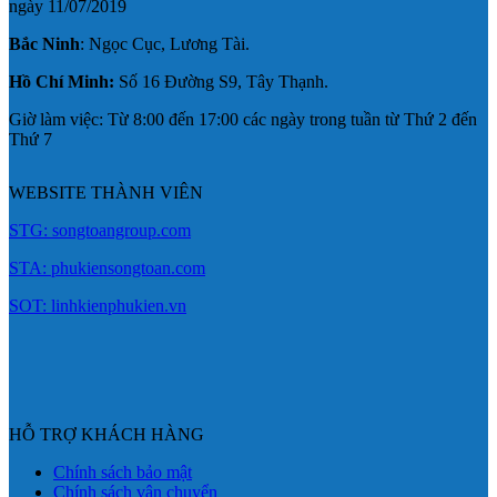
ngày 11/07/2019
Bắc Ninh
: Ngọc Cục, Lương Tài.
Hồ Chí Minh:
Số 16 Đường S9, Tây Thạnh.
Giờ làm việc: Từ 8:00 đến 17:00 các ngày trong tuần từ Thứ 2 đến
Thứ 7
WEBSITE THÀNH VIÊN
STG: songtoangroup.com
STA: phukiensongtoan.com
SOT: linhkienphukien.vn
HỖ TRỢ KHÁCH HÀNG
Chính sách bảo mật
Chính sách vận chuyển