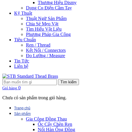
Thương Hiệu Dismy
Dụng Cụ Điện Cầm Tay
Kỹ Thuật
Thuật Ngữ Sản Phẩm
Chia Sẻ Mẹo Vặt
Tìm Hiểu Vật Liệu
Phương Pháp Gia Công
Tiêu Chuẩn
Ren / Thread
Kết Nối / Connectors
Đo Lường / Measure
Tin Tức
Liên hệ
Tìm kiếm
0
Giỏ hàng
Chưa có sản phẩm trong giỏ hàng.
Trang chủ
Sản phẩm
Gia Công Đồng Thau
Ốc Cấy Chèn Ren
Nối Hàn Ống Đồng