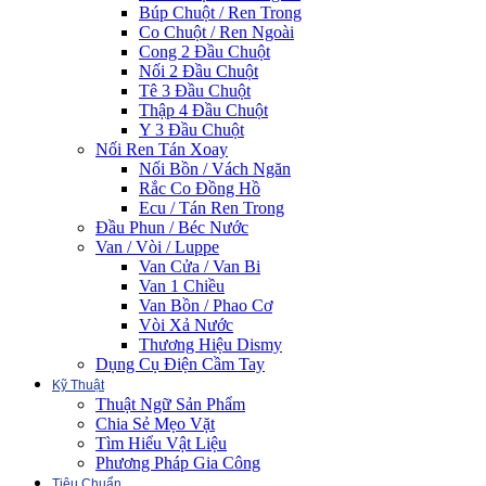
Búp Chuột / Ren Trong
Co Chuột / Ren Ngoài
Cong 2 Đầu Chuột
Nối 2 Đầu Chuột
Tê 3 Đầu Chuột
Thập 4 Đầu Chuột
Y 3 Đầu Chuột
Nối Ren Tán Xoay
Nối Bồn / Vách Ngăn
Rắc Co Đồng Hồ
Ecu / Tán Ren Trong
Đầu Phun / Béc Nước
Van / Vòi / Luppe
Van Cửa / Van Bi
Van 1 Chiều
Van Bồn / Phao Cơ
Vòi Xả Nước
Thương Hiệu Dismy
Dụng Cụ Điện Cầm Tay
Kỹ Thuật
Thuật Ngữ Sản Phẩm
Chia Sẻ Mẹo Vặt
Tìm Hiểu Vật Liệu
Phương Pháp Gia Công
Tiêu Chuẩn