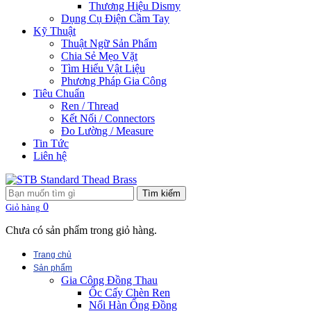
Thương Hiệu Dismy
Dụng Cụ Điện Cầm Tay
Kỹ Thuật
Thuật Ngữ Sản Phẩm
Chia Sẻ Mẹo Vặt
Tìm Hiểu Vật Liệu
Phương Pháp Gia Công
Tiêu Chuẩn
Ren / Thread
Kết Nối / Connectors
Đo Lường / Measure
Tin Tức
Liên hệ
Tìm kiếm
0
Giỏ hàng
Chưa có sản phẩm trong giỏ hàng.
Trang chủ
Sản phẩm
Gia Công Đồng Thau
Ốc Cấy Chèn Ren
Nối Hàn Ống Đồng