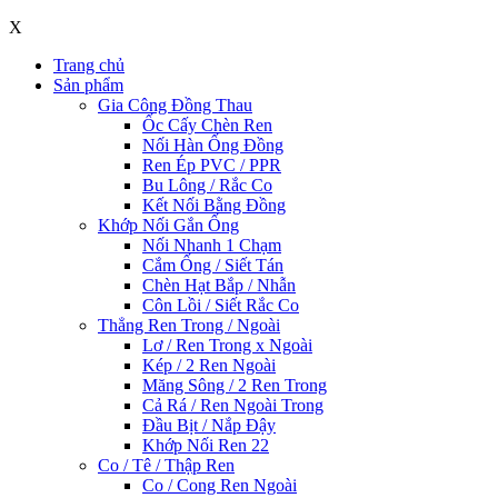
X
Trang chủ
Sản phẩm
Gia Công Đồng Thau
Ốc Cấy Chèn Ren
Nối Hàn Ống Đồng
Ren Ép PVC / PPR
Bu Lông / Rắc Co
Kết Nối Bằng Đồng
Khớp Nối Gắn Ống
Nối Nhanh 1 Chạm
Cắm Ống / Siết Tán
Chèn Hạt Bắp / Nhẫn
Côn Lồi / Siết Rắc Co
Thẳng Ren Trong / Ngoài
Lơ / Ren Trong x Ngoài
Kép / 2 Ren Ngoài
Măng Sông / 2 Ren Trong
Cả Rá / Ren Ngoài Trong
Đầu Bịt / Nắp Đậy
Khớp Nối Ren 22
Co / Tê / Thập Ren
Co / Cong Ren Ngoài