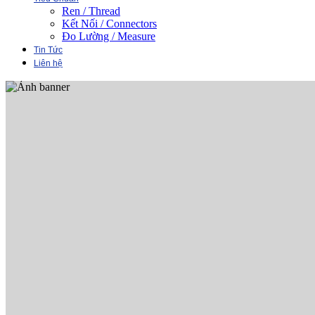
Ren / Thread
Kết Nối / Connectors
Đo Lường / Measure
Tin Tức
Liên hệ