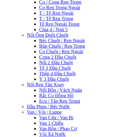
Co / Cong Ren Trong
Co Ren Trong Ngoài
T / Tê Ren Ngoài
T / Tê Ren Trong
Tê Ren Ngoài Trong
Chia 4 / Ngã 5
Nối Ống Đuôi Chuột
Béc Chuột / Ren Ngoài
Búp Chuột / Ren Trong
Co Chuột / Ren Ngoài
Cong 2 Đầu Chuột
Nối 2 Đầu Chuột
Tê 3 Đầu Chuột
Thập 4 Đầu Chuột
Y 3 Đầu Chuột
Nối Ren Tán Xoay
Nối Bồn / Vách Ngăn
Rắc Co Đồng Hồ
Ecu / Tán Ren Trong
Đầu Phun / Béc Nước
Van / Vòi / Luppe
Van Cửa / Van Bi
Van 1 Chiều
Van Bồn / Phao Cơ
Vòi Xả Nước