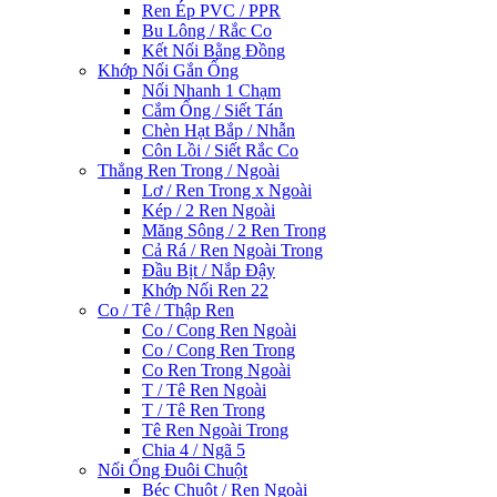
Ren Ép PVC / PPR
Bu Lông / Rắc Co
Kết Nối Bằng Đồng
Khớp Nối Gắn Ống
Nối Nhanh 1 Chạm
Cắm Ống / Siết Tán
Chèn Hạt Bắp / Nhẫn
Côn Lồi / Siết Rắc Co
Thẳng Ren Trong / Ngoài
Lơ / Ren Trong x Ngoài
Kép / 2 Ren Ngoài
Măng Sông / 2 Ren Trong
Cả Rá / Ren Ngoài Trong
Đầu Bịt / Nắp Đậy
Khớp Nối Ren 22
Co / Tê / Thập Ren
Co / Cong Ren Ngoài
Co / Cong Ren Trong
Co Ren Trong Ngoài
T / Tê Ren Ngoài
T / Tê Ren Trong
Tê Ren Ngoài Trong
Chia 4 / Ngã 5
Nối Ống Đuôi Chuột
Béc Chuột / Ren Ngoài