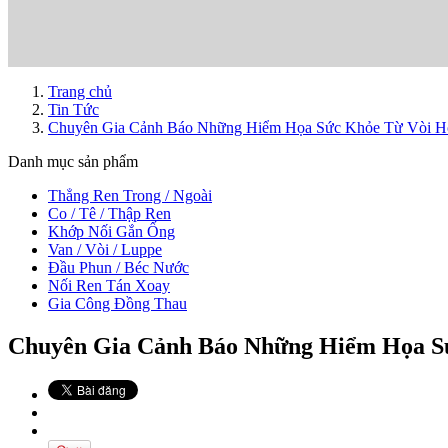
Trang chủ
Tin Tức
Chuyên Gia Cảnh Báo Những Hiểm Họa Sức Khỏe Từ Vòi Ho
Danh mục sản phẩm
Thẳng Ren Trong / Ngoài
Co / Tê / Thập Ren
Khớp Nối Gắn Ống
Van / Vòi / Luppe
Đầu Phun / Béc Nước
Nối Ren Tán Xoay
Gia Công Đồng Thau
Chuyên Gia Cảnh Báo Những Hiểm Họa Sứ