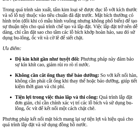
Trong quá trình sản xuất, tấm kim loại sẽ được đục lỗ với kích thước
và số lỗ tuỳ thuộc vào tiêu chuẩn đã đặt trước. Mặt bích thường có
hình tròn (đôi khi có mẫu hình vuông nhưng không phổ biến) để tạo
sự thuận tiện cho quá trình chế tạo và lắp đặt. Việc lắp đặt trở nên dễ
dàng, chỉ cần đặt sao cho tâm các lỗ bích khớp hoàn hảo, sau đó sử
dụng bu-lông, ốc vít và cờ lê để siết chặt.
Ưu điểm:
Độ kín khít gần như tuyệt đối:
Phương pháp này đảm bảo
sự kín khít cao, giảm rủi ro rò rỉ nước.
Không cần cắt ống thay thế bảo dưỡng:
So với kết nối hàn,
không cần phải cắt ống khi thay thế hoặc bảo dưỡng, giúp tiết
kiệm thời gian và chi phí.
Tiện lợi trong việc tháo lắp và thi công:
Quá trình lắp đặt
đơn giản, chỉ cần chính xác vị trí các lỗ bích và sử dụng bu-
lông, ốc vít để kết nối một cách chặt chẽ.
Phương pháp kết nối mặt bích mang lại sự tiện lợi và hiệu quả cho
quá trình lắp đặt và sử dụng đồng hồ nước.