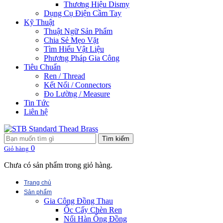
Thương Hiệu Dismy
Dụng Cụ Điện Cầm Tay
Kỹ Thuật
Thuật Ngữ Sản Phẩm
Chia Sẻ Mẹo Vặt
Tìm Hiểu Vật Liệu
Phương Pháp Gia Công
Tiêu Chuẩn
Ren / Thread
Kết Nối / Connectors
Đo Lường / Measure
Tin Tức
Liên hệ
Tìm kiếm
0
Giỏ hàng
Chưa có sản phẩm trong giỏ hàng.
Trang chủ
Sản phẩm
Gia Công Đồng Thau
Ốc Cấy Chèn Ren
Nối Hàn Ống Đồng