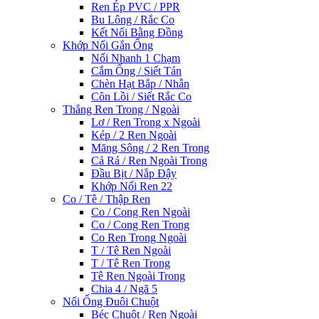
Ren Ép PVC / PPR
Bu Lông / Rắc Co
Kết Nối Bằng Đồng
Khớp Nối Gắn Ống
Nối Nhanh 1 Chạm
Cắm Ống / Siết Tán
Chèn Hạt Bắp / Nhẫn
Côn Lồi / Siết Rắc Co
Thẳng Ren Trong / Ngoài
Lơ / Ren Trong x Ngoài
Kép / 2 Ren Ngoài
Măng Sông / 2 Ren Trong
Cả Rá / Ren Ngoài Trong
Đầu Bịt / Nắp Đậy
Khớp Nối Ren 22
Co / Tê / Thập Ren
Co / Cong Ren Ngoài
Co / Cong Ren Trong
Co Ren Trong Ngoài
T / Tê Ren Ngoài
T / Tê Ren Trong
Tê Ren Ngoài Trong
Chia 4 / Ngã 5
Nối Ống Đuôi Chuột
Béc Chuột / Ren Ngoài