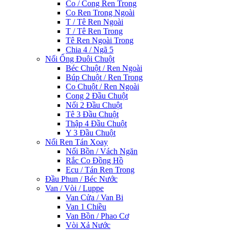
Co / Cong Ren Trong
Co Ren Trong Ngoài
T / Tê Ren Ngoài
T / Tê Ren Trong
Tê Ren Ngoài Trong
Chia 4 / Ngã 5
Nối Ống Đuôi Chuột
Béc Chuột / Ren Ngoài
Búp Chuột / Ren Trong
Co Chuột / Ren Ngoài
Cong 2 Đầu Chuột
Nối 2 Đầu Chuột
Tê 3 Đầu Chuột
Thập 4 Đầu Chuột
Y 3 Đầu Chuột
Nối Ren Tán Xoay
Nối Bồn / Vách Ngăn
Rắc Co Đồng Hồ
Ecu / Tán Ren Trong
Đầu Phun / Béc Nước
Van / Vòi / Luppe
Van Cửa / Van Bi
Van 1 Chiều
Van Bồn / Phao Cơ
Vòi Xả Nước