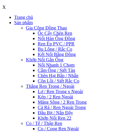
X
Trang chủ
Sản phẩm
Gia Công Đồng Thau
Ốc Cấy Chèn Ren
Nối Hàn Ống Đồng
Ren Ép PVC / PPR
Bu Lông / Rắc Co
Kết Nối Bằng Đồng
Khớp Nối Gắn Ống
Nối Nhanh 1 Chạm
Cắm Ống / Siết Tán
Chèn Hạt Bắp / Nhẫn
Côn Lồi / Siết Rắc Co
Thẳng Ren Trong / Ngoài
Lơ / Ren Trong x Ngoài
Kép / 2 Ren Ngoài
Măng Sông / 2 Ren Trong
Cả Rá / Ren Ngoài Trong
Đầu Bịt / Nắp Đậy
Khớp Nối Ren 22
Co / Tê / Thập Ren
Co / Cong Ren Ngoài