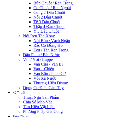
Búp Chuột / Ren Trong
Co Chuột / Ren Ngoài
Cong 2 Đầu Chuột
Nối 2 Đầu Chuột
Tê 3 Đầu Chuột
Thập 4 Đầu Chuột
Y 3 Đầu Chuột
Nối Ren Tán Xoay
Nối Bồn / Vách Ngăn
Rắc Co Đồng Hồ
Ecu / Tán Ren Trong
Đầu Phun / Béc Nước
Van / Vòi / Luppe
Van Cửa / Van Bi
Van 1 Chiều
Van Bồn / Phao Cơ
Vòi Xả Nước
Thương Hiệu Dismy
Dụng Cụ Điện Cầm Tay
Kỹ Thuật
Thuật Ngữ Sản Phẩm
Chia Sẻ Mẹo Vặt
Tìm Hiểu Vật Liệu
Phương Pháp Gia Công
Tiêu Chuẩn