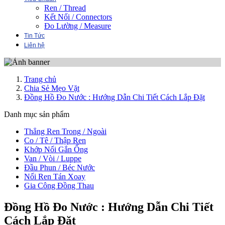
Ren / Thread
Kết Nối / Connectors
Đo Lường / Measure
Tin Tức
Liên hệ
Trang chủ
Chia Sẻ Mẹo Vặt
Đồng Hồ Đo Nước : Hướng Dẫn Chi Tiết Cách Lắp Đặt
Danh mục sản phẩm
Thẳng Ren Trong / Ngoài
Co / Tê / Thập Ren
Khớp Nối Gắn Ống
Van / Vòi / Luppe
Đầu Phun / Béc Nước
Nối Ren Tán Xoay
Gia Công Đồng Thau
Đồng Hồ Đo Nước : Hướng Dẫn Chi Tiết
Cách Lắp Đặt